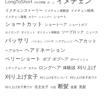
イメチェン
LongToShort
か
SALE情報
ふ
イメチェンストーリー
イメチェン映画
イメチェン体験談
ショート
イメチェン速報
カラー
シャンプー
ショートカット
ショートヘア
ショートボブ
ツーブロック
ニュース
セミロング
ダイエット
ダイエット体験談
バッサリ
ヘアカット
パーマ
バリカン
ヘアアレンジ
ヘアドネーション
ヘアカラー
ベリーショート
ボブ
ボブヘア
ボーイッシュ
刈り上げ
ロングヘア
体験談
ミディアムヘア
モデル
刈り上げ女子
刈り上げ女子女ウケ
刈り上げ女子について
断髪
坊主女子
黒髪
金髪
刈り上げ女子男ウケ
小説