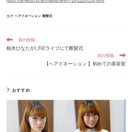
https://ameblo.jp/arsyalina/entry-12511120224.html
タグ
:
ヘアドネーション
,
断髪式
前の投稿
柏木ひなたがLINEライブにて断髪式
次の投稿
【ヘアドネーション 】初めての美容室
おすすめ