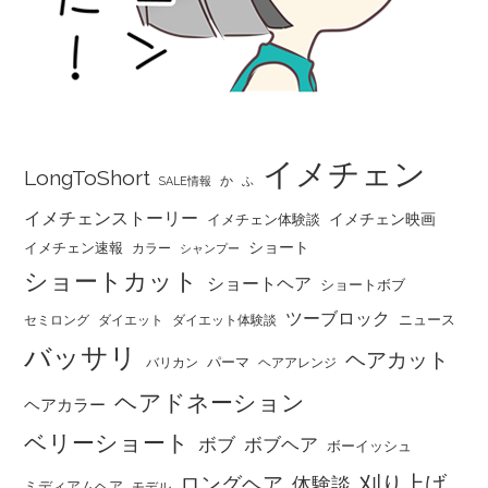
イメチェン
LongToShort
か
SALE情報
ふ
イメチェンストーリー
イメチェン映画
イメチェン体験談
ショート
イメチェン速報
カラー
シャンプー
ショートカット
ショートヘア
ショートボブ
ツーブロック
ニュース
セミロング
ダイエット
ダイエット体験談
バッサリ
ヘアカット
パーマ
バリカン
ヘアアレンジ
ヘアドネーション
ヘアカラー
ベリーショート
ボブ
ボブヘア
ボーイッシュ
刈り上げ
ロングヘア
体験談
ミディアムヘア
モデル