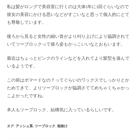
私は髪がロングで美容室に行くのは大体1年に1回ぐらいなので
彼女の美容にかける思いなどがすごいなと思って個人的にとて
も尊敬しています。
後ろから見ると女性の細い首がより刈り上げにより協調されて
いてツーブロックって後ろ姿もかっこいいなとおもいます。
最近はちょっとピンクのラインなどを入れてより髪型を遊んで
いるようです。
この前はポマードなの？ってぐらいのワックスでしっかりとか
ためてきて、よりツーブロックが協調さててめちゃくちゃかっ
こよかったですね。
本人もツーブロック、結構気に入っているらしいです。
タグ
:
アッシュ系
,
ツーブロック
,
垢抜け