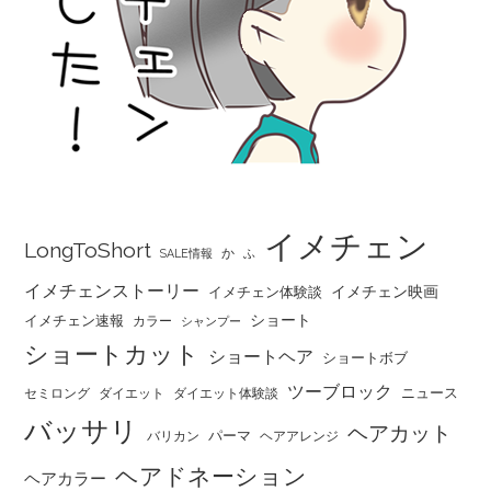
イメチェン
LongToShort
か
SALE情報
ふ
イメチェンストーリー
イメチェン映画
イメチェン体験談
ショート
イメチェン速報
カラー
シャンプー
ショートカット
ショートヘア
ショートボブ
ツーブロック
ニュース
セミロング
ダイエット
ダイエット体験談
バッサリ
ヘアカット
パーマ
バリカン
ヘアアレンジ
ヘアドネーション
ヘアカラー