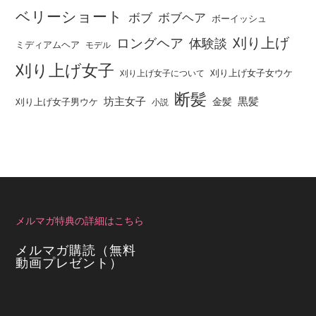
ベリーショート
ボブ
ボブヘア
ボーイッシュ
刈り上げ
ロングヘア
体験談
ミディアムヘア
モデル
刈り上げ女子
刈り上げ女子女ウケ
刈り上げ女子について
断髪
坊主女子
黒髪
金髪
刈り上げ女子男ウケ
小説
メルマガ特典の詳細はこちら
メルマガ購読（無料
動画プレゼント）