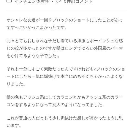
イメチェン体験談
0件のコメント
オシャレな友達が一回２ブロックのショートにしたことがあっ
てすっごいかっこよかったです。
元々とてもおしゃれな子だし着ている洋服もボーイッシュな感
じの役が多かったのですが髪はロングでゆるい外国風のパーマ
をかけてるような子でした 。
それも十分にすごく素敵だったんですけれども2ブロックのショ
ートにしたら一気に垢抜けて本当にめちゃくちゃかっこよくな
りました。
髪の色もアッシュ系にしてカラコンとかもアッシュ系のカラー
コンをするようになって別人のようになってました。
これが普通の人だともう少し垢抜けた感じが薄かったように思
います。