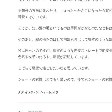
予想外の方向に跳ねたり、ちょっとぺたんこになったら貧
可愛くはないです。
そうか、短い髪の毛というものは手間がかかるのだなと私
そのあと、髪の毛をのばして前髪も伸ばして壇蜜のような
私は思ったのですが、壇蜜のような黒髪ストレートで前髪
色気や女子力たるや、壇蜜が証明しています。
しばらく壇蜜で過ごしたいなと思っています。
ショートの女性はとても可愛いので、今でもショートの女
タグ
:
イメチェン
,
ショート
,
ボブ