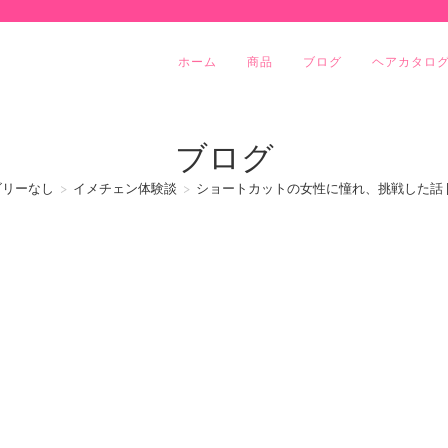
ホーム
商品
ブログ
ヘアカタロ
ブログ
ゴリーなし
>
イメチェン体験談
>
ショートカットの女性に憧れ、挑戦した話 |