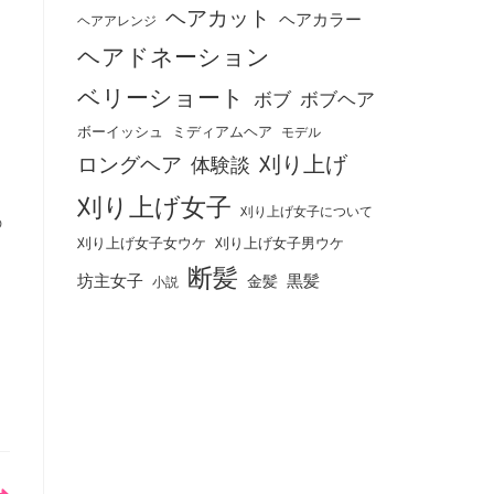
ヘアカット
ヘアカラー
ヘアアレンジ
と
ヘアドネーション
ベリーショート
ボブ
ボブヘア
ボーイッシュ
ミディアムヘア
モデル
刈り上げ
ロングヘア
体験談
刈り上げ女子
刈り上げ女子について
の
刈り上げ女子女ウケ
刈り上げ女子男ウケ
断髪
坊主女子
黒髪
金髪
小説