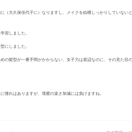
相に（大久保佳代子に）なりますし、メイクを結構しっかりしていない
は学習しました。
髪型にしました。
長めの髪型が一番手間がかからない、女子力は底辺なのに、その見た目
性に憧れはありますが、壇蜜の楽さ加減には負けますね。