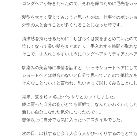
ロングヘアが好きだったので、それを保つために毛先をカ
髪型を大きく変えてみようと思ったのは、仕事でのポジシ
外部の人と会うことが多くなることになった時です。
清潔感を持たせるために、しばらくは髪をまとめていたの
忙しくなって長い髪をまとめたり、手入れする時間が取れ
そこで、手入れしやすいようにロングヘアをミディアムヘ
馴染みの美容師に事情を話すと、いっそショートヘアにし
ショートヘアは似合わないと自分で思っていたので抵抗が
そんなことないよと言われ、思いきって試してみることに
結果、髪を15cm以上バッサリとカットしました。
鏡に写った自分の姿がとても新鮮で、なんだかわくわくし
新しい自分になれた気分になったのです。
想像以上に自分でも気に入ったヘアスタイルでした。
次の日、出社すると会う人会う人がびっくりするのもとて