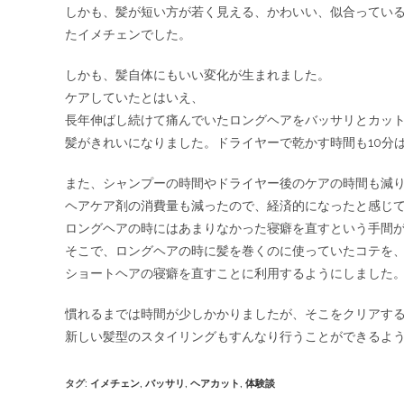
しかも、髪が短い方が若く見える、かわいい、似合ってい
たイメチェンでした。
しかも、髪自体にもいい変化が生まれました。
ケアしていたとはいえ、
長年伸ばし続けて痛んでいたロングヘアをバッサリとカッ
髪がきれいになりました。ドライヤーで乾かす時間も10分
また、シャンプーの時間やドライヤー後のケアの時間も減
ヘアケア剤の消費量も減ったので、経済的になったと感じ
ロングヘアの時にはあまりなかった寝癖を直すという手間
そこで、ロングヘアの時に髪を巻くのに使っていたコテを
ショートヘアの寝癖を直すことに利用するようにしました
慣れるまでは時間が少しかかりましたが、そこをクリアす
新しい髪型のスタイリングもすんなり行うことができるよ
タグ
:
イメチェン
,
バッサリ
,
ヘアカット
,
体験談