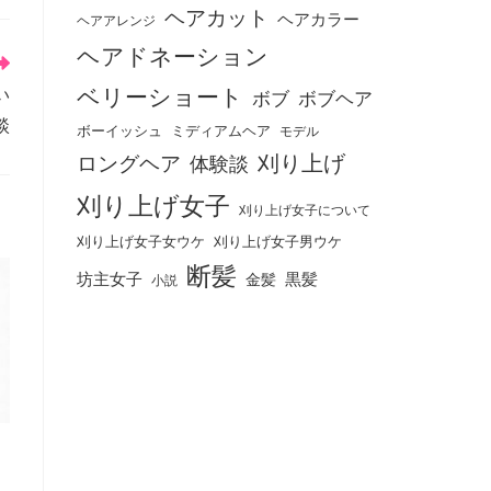
ヘアカット
ヘアカラー
ヘアアレンジ
ヘアドネーション
ベリーショート
い
ボブ
ボブヘア
談
ボーイッシュ
ミディアムヘア
モデル
刈り上げ
ロングヘア
体験談
刈り上げ女子
刈り上げ女子について
刈り上げ女子女ウケ
刈り上げ女子男ウケ
断髪
坊主女子
黒髪
金髪
小説