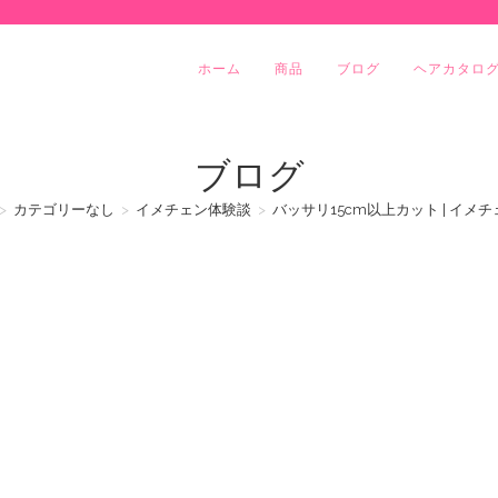
ホーム
商品
ブログ
ヘアカタロ
ブログ
>
カテゴリーなし
>
イメチェン体験談
>
バッサリ15cm以上カット | イメ