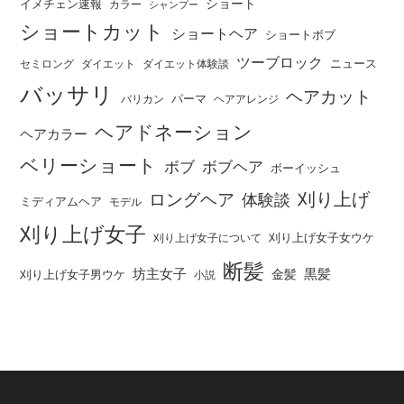
ショート
イメチェン速報
カラー
シャンプー
ショートカット
ショートヘア
ショートボブ
ツーブロック
ニュース
セミロング
ダイエット
ダイエット体験談
バッサリ
ヘアカット
パーマ
バリカン
ヘアアレンジ
ヘアドネーション
ヘアカラー
ベリーショート
ボブ
ボブヘア
ボーイッシュ
刈り上げ
ロングヘア
体験談
ミディアムヘア
モデル
刈り上げ女子
刈り上げ女子女ウケ
刈り上げ女子について
断髪
坊主女子
黒髪
金髪
刈り上げ女子男ウケ
小説