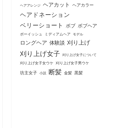
ヘアカット
ヘアカラー
ヘアアレンジ
ヘアドネーション
ベリーショート
ボブ
ボブヘア
ボーイッシュ
ミディアムヘア
モデル
刈り上げ
ロングヘア
体験談
刈り上げ女子
刈り上げ女子について
刈り上げ女子女ウケ
刈り上げ女子男ウケ
断髪
坊主女子
黒髪
金髪
小説