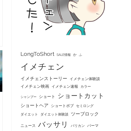
LongToShort
か
SALE情報
ふ
イメチェン
イメチェンストーリー
イメチェン体験談
イメチェン映画
イメチェン速報
カラー
ショートカット
ショート
シャンプー
ショートヘア
ショートボブ
セミロング
ツーブロック
ダイエット
ダイエット体験談
バッサリ
ニュース
パーマ
バリカン