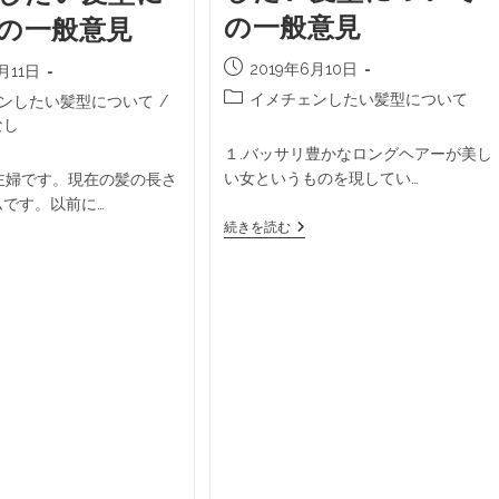
の一般意見
の一般意見
2019年6月10日
月11日
イメチェンしたい髪型について
ンしたい髪型について
/
なし
１.バッサリ豊かなロングヘアーが美し
い女というものを現してい…
主婦です。現在の髪の長さ
ムです。以前に…
続きを読む