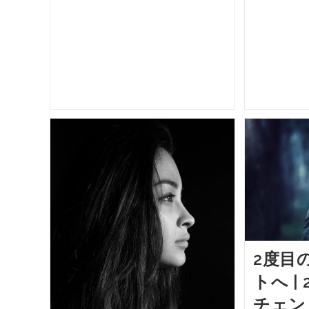
2度目
トへ |
チェン