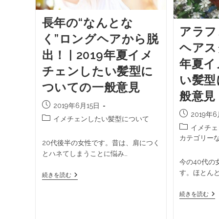
長年の“なんとな
アラフ
く”ロングヘアから脱
ヘアスタ
出！ | 2019年夏イメ
年夏イ
チェンしたい髪型に
い髪型
ついての一般意見
般意見
2019年6月15日
2019年6
イメチェンしたい髪型について
イメチェ
カテゴリー
20代後半の女性です。昔は、肩につく
とハネてしまうことに悩み…
今の40代の
す。ほとん
続きを読む
続きを読む