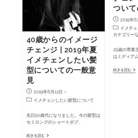
ついて
2019年6
イメチェ
カテゴリー
40歳からのイメージ
チェンジ | 2019年夏
29歳の専業
はミディア
イメチェンしたい髪
型についての一般意
続きを読む
見
2019年6月11日
イメチェンしたい髪型について
先日50歳代になりました。今の髪型は
セミロングのショートボブ…
続きを読む