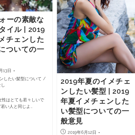
ォーの素敵な
イル | 2019
メチェンした
についての一
月13日
ンしたい髪型について
/
2019年夏のイメチェ
なし
ンしたい髪型 | 2019
年夏イメチェンした
女性はとても若々しいで
ど若い人と同じよ…
い髪型についての一
般意見
2019年6月12日