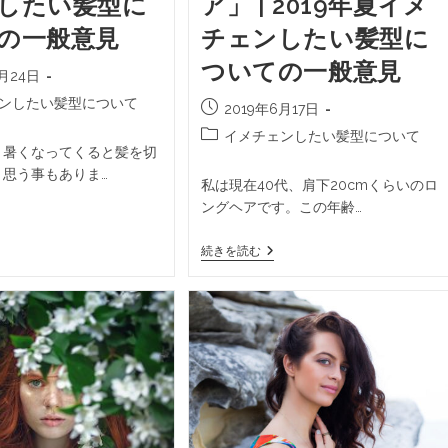
したい髪型に
ア」 | 2019年夏イメ
の一般意見
チェンしたい髪型に
ついての一般意見
6月24日
ンしたい髪型について
2019年6月17日
イメチェンしたい髪型について
、暑くなってくると髪を切
と思う事もありま…
私は現在40代、肩下20cmくらいのロ
ングヘアです。この年齢…
続きを読む