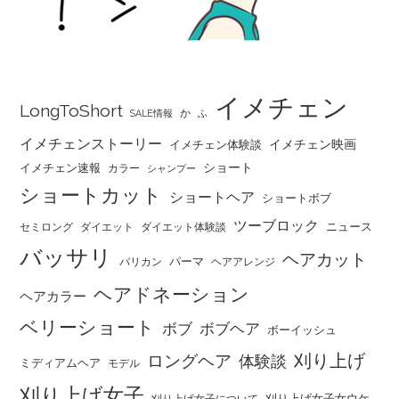
イメチェン
LongToShort
か
SALE情報
ふ
イメチェンストーリー
イメチェン映画
イメチェン体験談
ショート
イメチェン速報
カラー
シャンプー
ショートカット
ショートヘア
ショートボブ
ツーブロック
ニュース
セミロング
ダイエット
ダイエット体験談
バッサリ
ヘアカット
パーマ
バリカン
ヘアアレンジ
ヘアドネーション
ヘアカラー
ベリーショート
ボブ
ボブヘア
ボーイッシュ
刈り上げ
ロングヘア
体験談
ミディアムヘア
モデル
刈り上げ女子
刈り上げ女子女ウケ