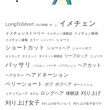
イメチェン
LongToShort
か
SALE情報
ふ
イメチェンストーリー
イメチェン映画
イメチェン体験談
ショート
イメチェン速報
カラー
シャンプー
ショートカット
ショートヘア
ショートボブ
ツーブロック
ニュース
セミロング
ダイエット
ダイエット体験談
バッサリ
ヘアカット
パーマ
バリカン
ヘアアレンジ
ヘアドネーション
ヘアカラー
ベリーショート
ボブ
ボブヘア
ボーイッシュ
刈り上げ
ロングヘア
体験談
ミディアムヘア
モデル
刈り上げ女子
刈り上げ女子女ウケ
刈り上げ女子について