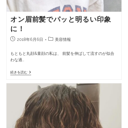
オン眉前髪でパッと明るい印象
に！
2018年6月6日
美容情報
もともと丸顔&童顔の私は、 前髪を伸ばして流すのが似合
わな過…
続きを読む