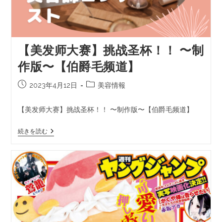
【美发师大赛】挑战圣杯！！ 〜制
作版〜【伯爵毛频道】
2023年4月12日
美容情報
【美发师大赛】挑战圣杯！！ 〜制作版〜【伯爵毛频道】
続きを読む