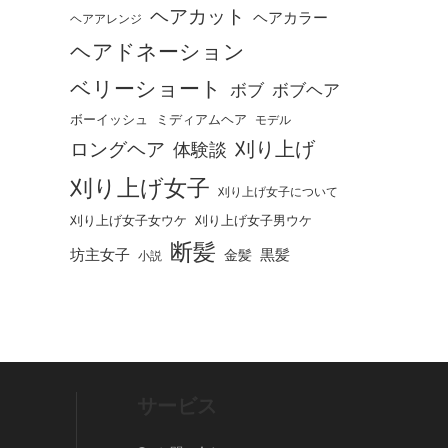
ヘアカット
ヘアカラー
ヘアアレンジ
ヘアドネーション
ベリーショート
ボブ
ボブヘア
ボーイッシュ
ミディアムヘア
モデル
刈り上げ
ロングヘア
体験談
刈り上げ女子
刈り上げ女子について
刈り上げ女子女ウケ
刈り上げ女子男ウケ
断髪
坊主女子
黒髪
金髪
小説
サービス