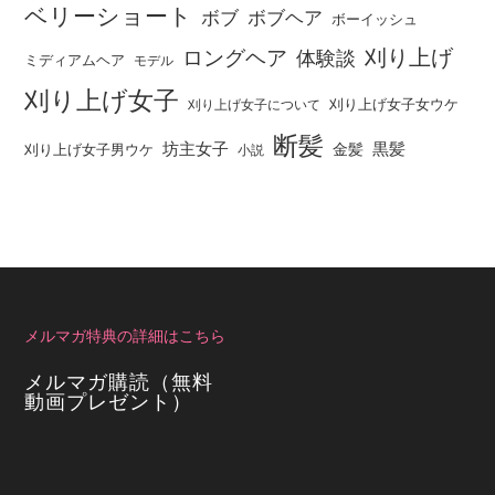
ベリーショート
ボブ
ボブヘア
ボーイッシュ
刈り上げ
ロングヘア
体験談
ミディアムヘア
モデル
刈り上げ女子
刈り上げ女子女ウケ
刈り上げ女子について
断髪
坊主女子
黒髪
金髪
刈り上げ女子男ウケ
小説
メルマガ特典の詳細はこちら
メルマガ購読（無料
動画プレゼント）