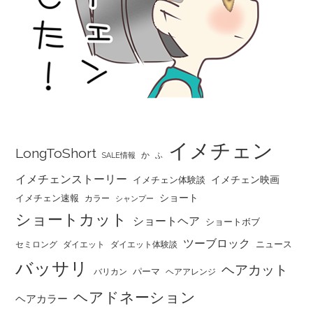
イメチェン
LongToShort
か
SALE情報
ふ
イメチェンストーリー
イメチェン映画
イメチェン体験談
ショート
イメチェン速報
カラー
シャンプー
ショートカット
ショートヘア
ショートボブ
ツーブロック
ニュース
セミロング
ダイエット
ダイエット体験談
バッサリ
ヘアカット
パーマ
バリカン
ヘアアレンジ
ヘアドネーション
ヘアカラー