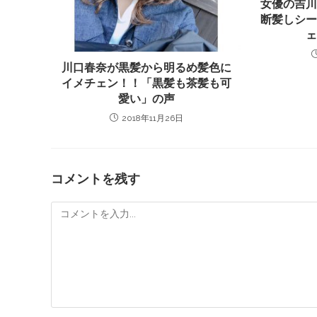
女優の吉
断髪しシ
川口春奈が黒髪から明るめ髪色に
イメチェン！！「黒髪も茶髪も可
愛い」の声
2018年11月26日
コメントを残す