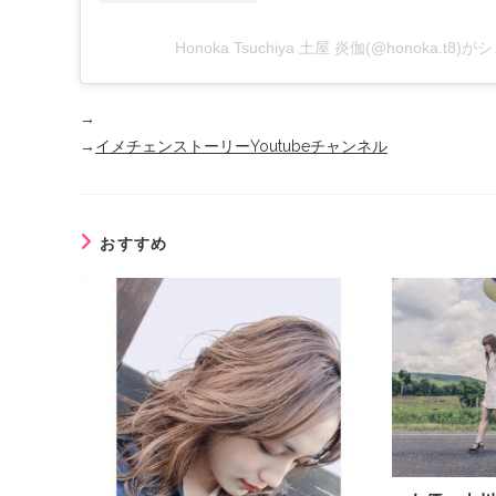
Honoka Tsuchiya 土屋 炎伽(@honoka.t8
→
→
イメチェンストーリーYoutubeチャンネル
おすすめ