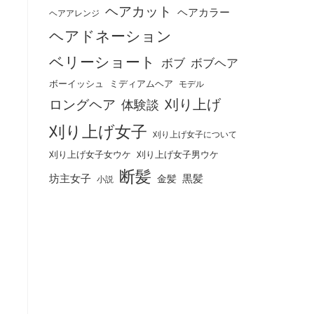
ヘアカット
ヘアカラー
ヘアアレンジ
ヘアドネーション
ベリーショート
ボブ
ボブヘア
ボーイッシュ
ミディアムヘア
モデル
刈り上げ
ロングヘア
体験談
刈り上げ女子
刈り上げ女子について
刈り上げ女子女ウケ
刈り上げ女子男ウケ
断髪
坊主女子
黒髪
金髪
小説