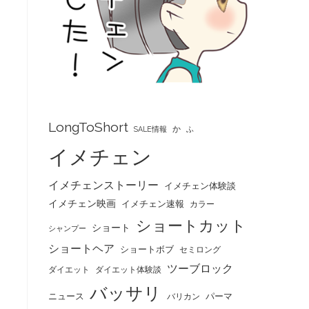
LongToShort
か
SALE情報
ふ
イメチェン
イメチェンストーリー
イメチェン体験談
イメチェン映画
イメチェン速報
カラー
ショートカット
ショート
シャンプー
ショートヘア
ショートボブ
セミロング
ツーブロック
ダイエット
ダイエット体験談
バッサリ
ニュース
パーマ
バリカン