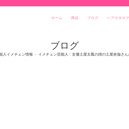
ホーム
商品
ブログ
ヘアカタロ
ブログ
能人イメチェン情報
>
イメチェン芸能人：女優土屋太鳳の姉の土屋炎伽さん