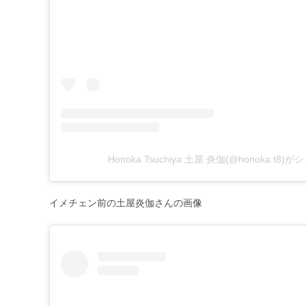
Honoka Tsuchiya 土屋 炎伽(@honoka.t8
イメチェン前の土屋炎伽さんの画像