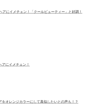
ブヘアにイメチェン！「クールビューティー」と好調！
ヘアにイメチェン！
アをオレンジカラーにして真似したいとの声も！？