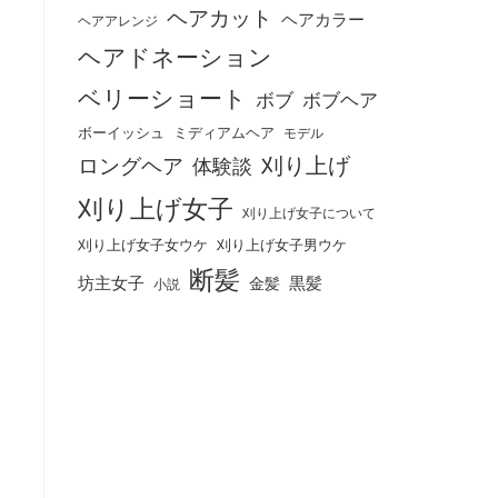
ヘアカット
ヘアカラー
ヘアアレンジ
ヘアドネーション
ベリーショート
ボブ
ボブヘア
ボーイッシュ
ミディアムヘア
モデル
刈り上げ
ロングヘア
体験談
刈り上げ女子
刈り上げ女子について
刈り上げ女子女ウケ
刈り上げ女子男ウケ
断髪
坊主女子
黒髪
金髪
小説