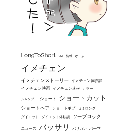
LongToShort
か
SALE情報
ふ
イメチェン
イメチェンストーリー
イメチェン体験談
イメチェン映画
イメチェン速報
カラー
ショートカット
ショート
シャンプー
ショートヘア
ショートボブ
セミロング
ツーブロック
ダイエット
ダイエット体験談
バッサリ
ニュース
パーマ
バリカン