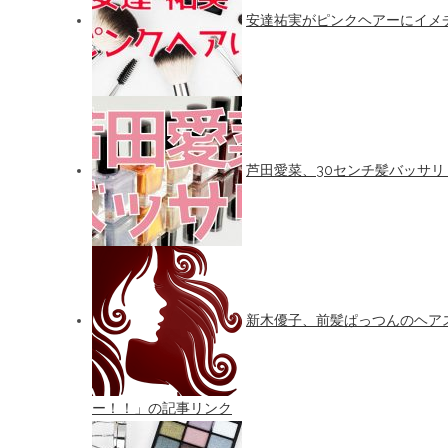
安達祐実がピンクヘアーにイメ
芦田愛菜、30センチ髪バッサリ
新木優子、前髪ぱっつんのヘア
ー！！」の記事リンク