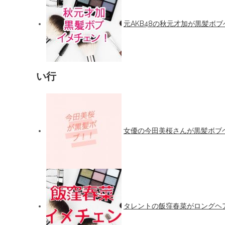
元AKB48の秋元才加が黒髪ボ
い行
女優の今田美桜さんが黒髪ボブ
タレントの飯窪春菜がロングヘ