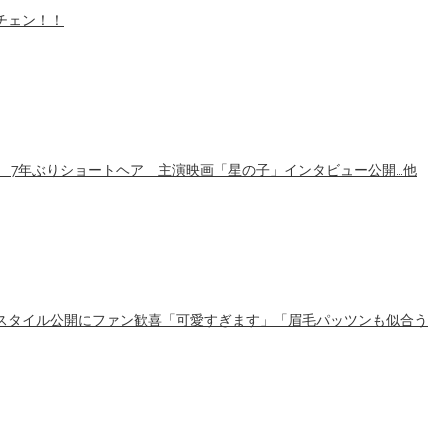
チェン！！
 7年ぶりショートヘア 主演映画「星の子」インタビュー公開…他
スタイル公開にファン歓喜「可愛すぎます」「眉毛パッツンも似合う