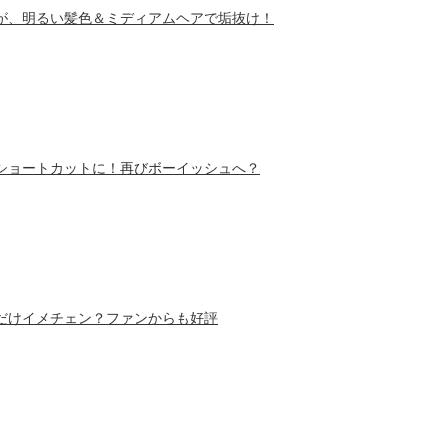
が、明るい髪色＆ミディアムヘアで垢抜け！
ショートカットに！再びボーイッシュへ？
だけイメチェン？ファンからも好評