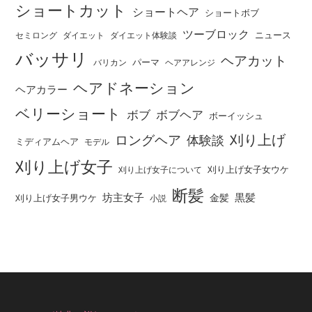
ショートカット
ショートヘア
ショートボブ
ツーブロック
ニュース
セミロング
ダイエット
ダイエット体験談
バッサリ
ヘアカット
パーマ
バリカン
ヘアアレンジ
ヘアドネーション
ヘアカラー
ベリーショート
ボブ
ボブヘア
ボーイッシュ
刈り上げ
ロングヘア
体験談
ミディアムヘア
モデル
刈り上げ女子
刈り上げ女子女ウケ
刈り上げ女子について
断髪
坊主女子
黒髪
金髪
刈り上げ女子男ウケ
小説