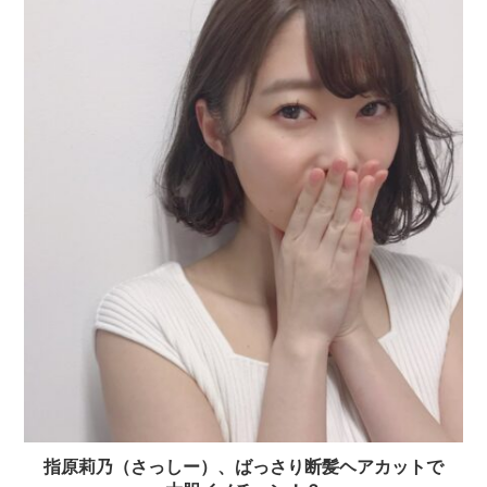
指原莉乃（さっしー）、ばっさり断髪ヘアカットで