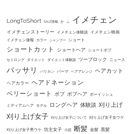
イメチェン
LongToShort
か
SALE情報
ふ
イメチェンストーリー
イメチェン映画
イメチェン体験談
ショート
イメチェン速報
カラー
シャンプー
ショートカット
ショートヘア
ショートボブ
ツーブロック
ニュース
セミロング
ダイエット
ダイエット体験談
バッサリ
ヘアカット
パーマ
バリカン
ヘアアレンジ
ヘアドネーション
ヘアカラー
ベリーショート
ボブ
ボブヘア
ボーイッシュ
刈り上げ
ロングヘア
体験談
ミディアムヘア
モデル
刈り上げ女子
刈り上げ女子女ウケ
刈り上げ女子について
断髪
坊主女子
黒髪
金髪
刈り上げ女子男ウケ
小説