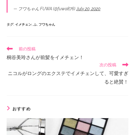
— フワちゃん FUWA (@fuwa876)
July 20, 2020
タグ
:
イメチェン
,
ふ
,
フワちゃん
前の投稿
桐谷美玲さんが前髪をイメチェン！
次の投稿
ニコルがロングのエクステでイメチェンして、可愛すぎ
ると絶賛！
おすすめ