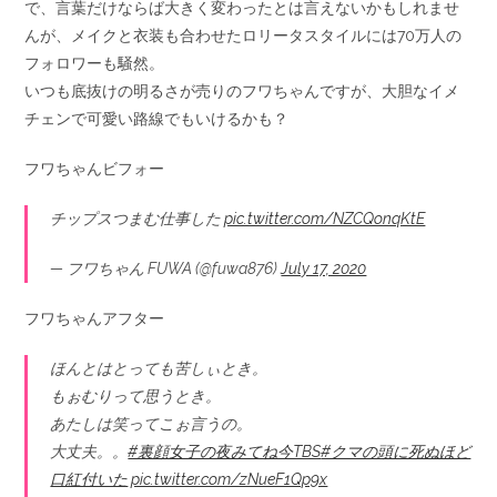
で、言葉だけならば大きく変わったとは言えないかもしれませ
んが、メイクと衣装も合わせたロリータスタイルには70万人の
フォロワーも騒然。
いつも底抜けの明るさが売りのフワちゃんですが、大胆なイメ
チェンで可愛い路線でもいけるかも？
フワちゃんビフォー
チップスつまむ仕事した
pic.twitter.com/NZCQonqKtE
— フワちゃん FUWA (@fuwa876)
July 17, 2020
フワちゃんアフター
ほんとはとっても苦しぃとき。
もぉむりって思うとき。
あたしは笑ってこぉ言うの。
大丈夫。。
#裏顔女子の夜みてね今TBS
#クマの頭に死ぬほど
口紅付いた
pic.twitter.com/zNueF1Qp9x