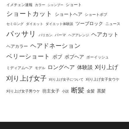
ショート
イメチェン速報
カラー
シャンプー
ショートカット
ショートヘア
ショートボブ
ツーブロック
ニュース
セミロング
ダイエット
ダイエット体験談
バッサリ
ヘアカット
パーマ
バリカン
ヘアアレンジ
ヘアドネーション
ヘアカラー
ベリーショート
ボブ
ボブヘア
ボーイッシュ
刈り上げ
ロングヘア
体験談
ミディアムヘア
モデル
刈り上げ女子
刈り上げ女子女ウケ
刈り上げ女子について
断髪
坊主女子
黒髪
金髪
刈り上げ女子男ウケ
小説