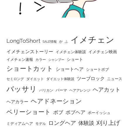
イメチェン
LongToShort
か
SALE情報
ふ
イメチェンストーリー
イメチェン映画
イメチェン体験談
ショート
イメチェン速報
カラー
シャンプー
ショートカット
ショートヘア
ショートボブ
ツーブロック
ニュース
セミロング
ダイエット
ダイエット体験談
バッサリ
ヘアカット
パーマ
バリカン
ヘアアレンジ
ヘアドネーション
ヘアカラー
ベリーショート
ボブ
ボブヘア
ボーイッシュ
刈り上げ
ロングヘア
体験談
ミディアムヘア
モデル