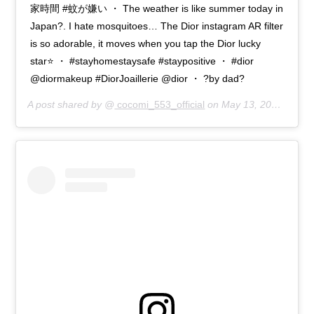
家時間 #蚊が嫌い ・ The weather is like summer today in
Japan?. I hate mosquitoes… The Dior instagram AR filter
is so adorable, it moves when you tap the Dior lucky
star⭐️ ・ #stayhomestaysafe #staypositive ・ #dior
@diormakeup #DiorJoaillerie @dior ・ ?by dad?
A post shared by @
cocomi_553_official
on
May 13, 2020 at 12:26am PDT