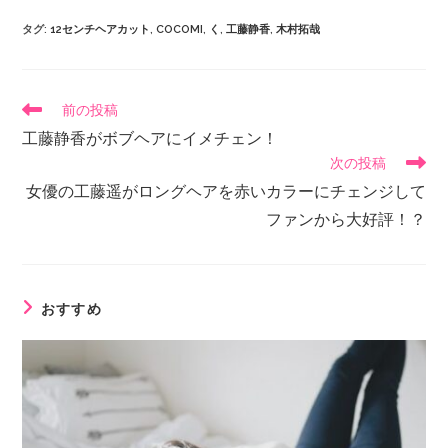
タグ
:
12センチヘアカット
,
COCOMI
,
く
,
工藤静香
,
木村拓哉
前の投稿
工藤静香がボブヘアにイメチェン！
次の投稿
女優の工藤遥がロングヘアを赤いカラーにチェンジして
ファンから大好評！？
おすすめ