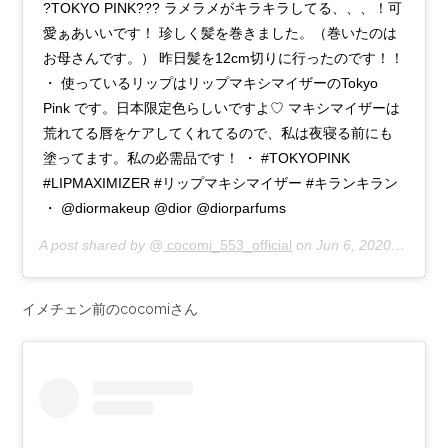
?TOKYO PINK??? ラメラメがキラキラしてる、、、！可
愛ぁあいいです！ 珍しく髪を巻きました。（巻いたのは
お母さんです。） 昨日髪を12cm切りに行ったのです！！
・ 使っているリップはリップマキシマイザーのTokyo
Pink です。日本限定色らしいですよ♡ マキシマイザーは
荒れてる唇をケアしてくれてるので、私は夜寝る前にも
塗ってます。私の必需品です！ ・ #TOKYOPINK
#LIPMAXIMIZER #リップマキシマイザー #キランキラン
・ @diormakeup @dior @diorparfums
A post shared by @
cocomi_553_official
on
Jun 6, 2020 at 2:29am PDT
イメチェン前のcocomiさん