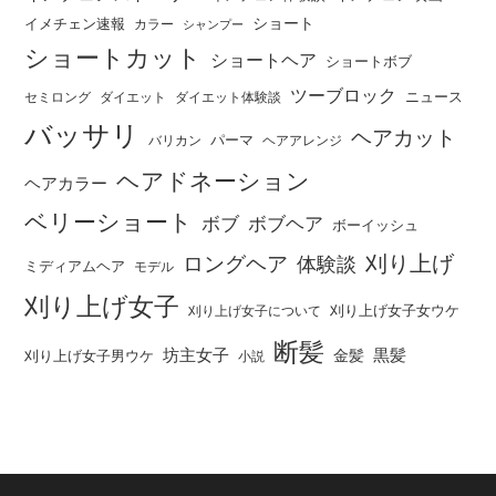
ショート
イメチェン速報
カラー
シャンプー
ショートカット
ショートヘア
ショートボブ
ツーブロック
ニュース
セミロング
ダイエット
ダイエット体験談
バッサリ
ヘアカット
パーマ
バリカン
ヘアアレンジ
ヘアドネーション
ヘアカラー
ベリーショート
ボブ
ボブヘア
ボーイッシュ
刈り上げ
ロングヘア
体験談
ミディアムヘア
モデル
刈り上げ女子
刈り上げ女子女ウケ
刈り上げ女子について
断髪
坊主女子
黒髪
金髪
刈り上げ女子男ウケ
小説