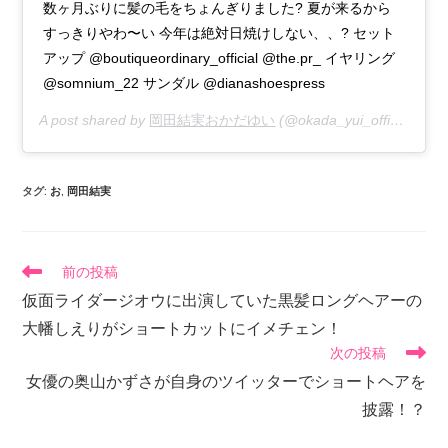
数ヶ月ぶりに髪の毛をちょんぎりました? 夏が来るから
すっきりやわ〜い 今年は絶対日焼けしない、、? セット
アップ @boutiqueordinary_official @the.pr_ イヤリング
@somnium_22 サンダル @dianashoespress
A post shared by
岡田結実おかだゆい
(@okada_yui_official) on
J
タグ
:
お
,
岡田結実
前の投稿
仮面ライダージオウに出演していた黒髪ロングヘアーの
大幡しえりがショートカットにイメチェン！
次の投稿
女優の奥山かずさが自身のツイッターでショートヘアを
披露！？