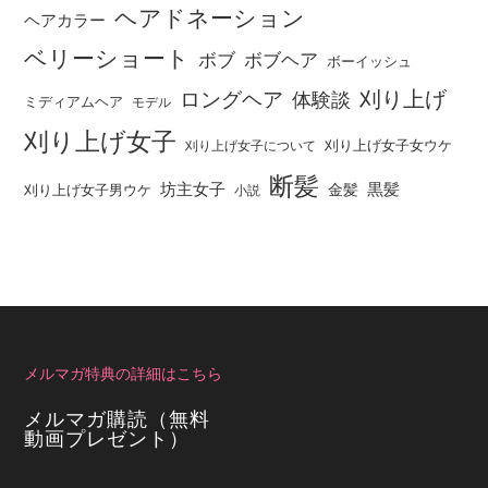
ヘアドネーション
ヘアカラー
ベリーショート
ボブ
ボブヘア
ボーイッシュ
刈り上げ
ロングヘア
体験談
ミディアムヘア
モデル
刈り上げ女子
刈り上げ女子女ウケ
刈り上げ女子について
断髪
坊主女子
黒髪
金髪
刈り上げ女子男ウケ
小説
メルマガ特典の詳細はこちら
メルマガ購読（無料
動画プレゼント）