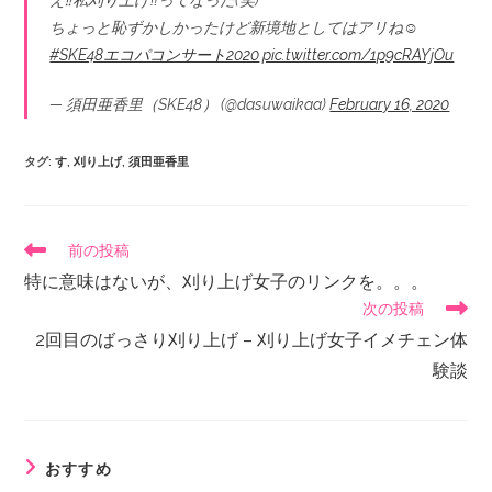
え⁉️私刈り上げ‼️ってなった(笑)
ちょっと恥ずかしかったけど新境地としてはアリね☺️
#SKE48エコパコンサート2020
pic.twitter.com/1p9cRAYjOu
— 須田亜香里（SKE48） (@dasuwaikaa)
February 16, 2020
タグ
:
す
,
刈り上げ
,
須田亜香里
前の投稿
特に意味はないが、刈り上げ女子のリンクを。。。
次の投稿
2回目のばっさり刈り上げ – 刈り上げ女子イメチェン体
験談
おすすめ