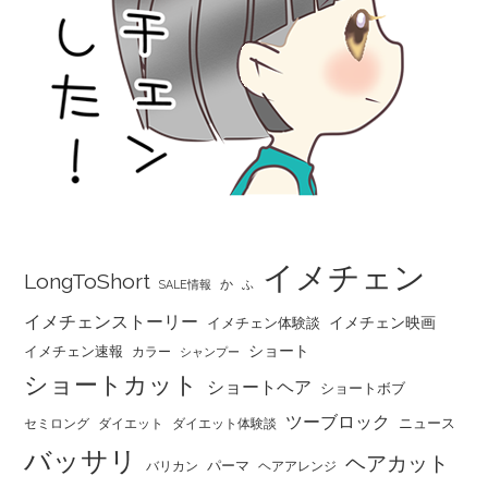
イメチェン
LongToShort
か
SALE情報
ふ
イメチェンストーリー
イメチェン映画
イメチェン体験談
ショート
イメチェン速報
カラー
シャンプー
ショートカット
ショートヘア
ショートボブ
ツーブロック
ニュース
セミロング
ダイエット
ダイエット体験談
バッサリ
ヘアカット
パーマ
バリカン
ヘアアレンジ