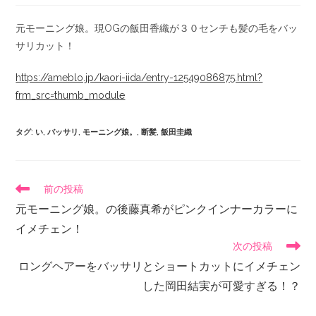
元モーニング娘。現OGの飯田香織が３０センチも髪の毛をバッ
サリカット！
https://ameblo.jp/kaori-iida/entry-12549086875.html?
frm_src=thumb_module
タグ
:
い
,
バッサリ
,
モーニング娘。
,
断髪
,
飯田圭織
前の投稿
元モーニング娘。の後藤真希がピンクインナーカラーに
イメチェン！
次の投稿
ロングヘアーをバッサリとショートカットにイメチェン
した岡田結実が可愛すぎる！？