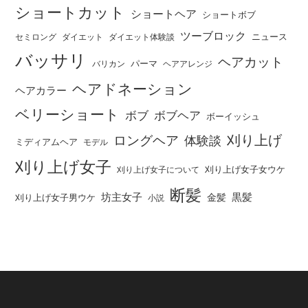
ショートカット
ショートヘア
ショートボブ
ツーブロック
ニュース
セミロング
ダイエット
ダイエット体験談
バッサリ
ヘアカット
パーマ
バリカン
ヘアアレンジ
ヘアドネーション
ヘアカラー
ベリーショート
ボブ
ボブヘア
ボーイッシュ
刈り上げ
ロングヘア
体験談
ミディアムヘア
モデル
刈り上げ女子
刈り上げ女子女ウケ
刈り上げ女子について
断髪
坊主女子
黒髪
金髪
刈り上げ女子男ウケ
小説