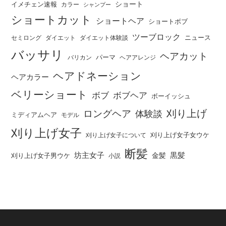
ショート
イメチェン速報
カラー
シャンプー
ショートカット
ショートヘア
ショートボブ
ツーブロック
ニュース
セミロング
ダイエット
ダイエット体験談
バッサリ
ヘアカット
パーマ
バリカン
ヘアアレンジ
ヘアドネーション
ヘアカラー
ベリーショート
ボブ
ボブヘア
ボーイッシュ
刈り上げ
ロングヘア
体験談
ミディアムヘア
モデル
刈り上げ女子
刈り上げ女子女ウケ
刈り上げ女子について
断髪
坊主女子
黒髪
金髪
刈り上げ女子男ウケ
小説