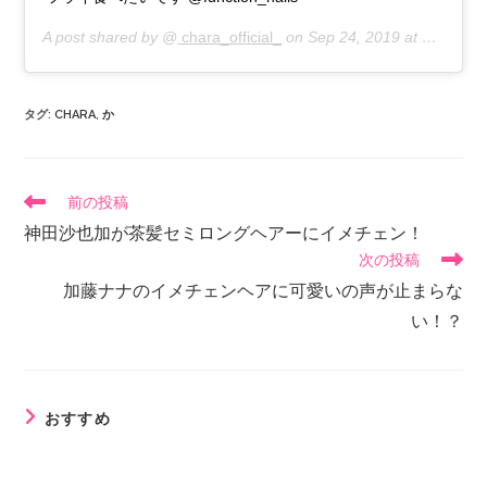
A post shared by @
chara_official_
on
Sep 24, 2019 at 9:15pm PDT
タグ
:
CHARA
,
か
前の投稿
神田沙也加が茶髪セミロングヘアーにイメチェン！
次の投稿
加藤ナナのイメチェンヘアに可愛いの声が止まらな
い！？
おすすめ