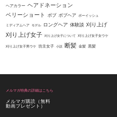
ヘアドネーション
ヘアカラー
ベリーショート
ボブ
ボブヘア
ボーイッシュ
刈り上げ
ロングヘア
体験談
ミディアムヘア
モデル
刈り上げ女子
刈り上げ女子女ウケ
刈り上げ女子について
断髪
坊主女子
黒髪
金髪
刈り上げ女子男ウケ
小説
メルマガ特典の詳細はこちら
メルマガ購読（無料
動画プレゼント）