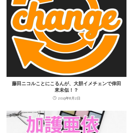
藤田ニコルことにこるんが、大胆イメチェンで倖田
來未似！？
2019年8月2日