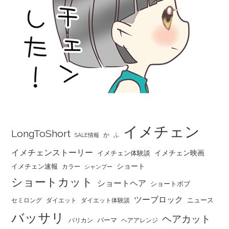
イメチェン
LongToShort
か
SALE情報
ふ
イメチェンストーリー
イメチェン映画
イメチェン体験談
ショート
イメチェン速報
カラー
シャンプー
ショートカット
ショートヘア
ショートボブ
ツーブロック
ニュース
セミロング
ダイエット
ダイエット体験談
バッサリ
ヘアカット
パーマ
バリカン
ヘアアレンジ