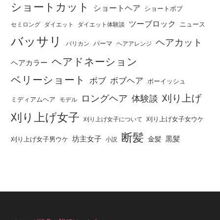
ショートカット
ショートヘア
ショートボブ
ツーブロック
ニュース
セミロング
ダイエット
ダイエット体験談
バッサリ
ヘアカット
パーマ
バリカン
ヘアアレンジ
ヘアドネーション
ヘアカラー
ベリーショート
ボブ
ボブヘア
ボーイッシュ
刈り上げ
ロングヘア
体験談
ミディアムヘア
モデル
刈り上げ女子
刈り上げ女子女ウケ
刈り上げ女子について
断髪
坊主女子
黒髪
金髪
刈り上げ女子男ウケ
小説