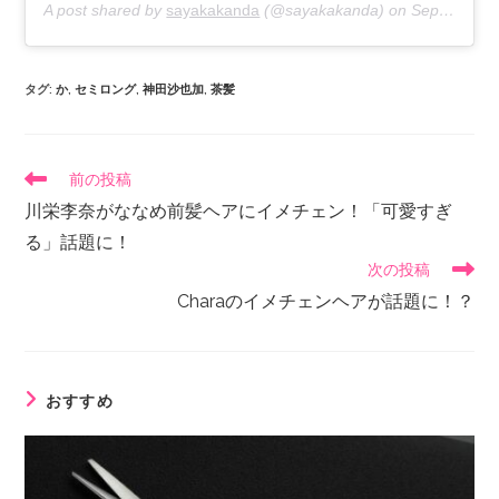
A post shared by
sayakakanda
(@sayakakanda) on
Sep 12, 2019 at 1:28am PDT
タグ
:
か
,
セミロング
,
神田沙也加
,
茶髪
前の投稿
川栄李奈がななめ前髪ヘアにイメチェン！「可愛すぎ
る」話題に！
次の投稿
Charaのイメチェンヘアが話題に！？
おすすめ