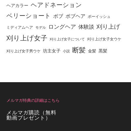
ヘアドネーション
ヘアカラー
ベリーショート
ボブ
ボブヘア
ボーイッシュ
刈り上げ
ロングヘア
体験談
ミディアムヘア
モデル
刈り上げ女子
刈り上げ女子女ウケ
刈り上げ女子について
断髪
坊主女子
黒髪
金髪
刈り上げ女子男ウケ
小説
メルマガ特典の詳細はこちら
メルマガ購読（無料
動画プレゼント）