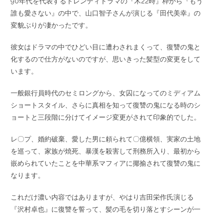
90年代を代表するトレンディドラマの『木22時』枠から『もう
誰も愛さない』の中で、山口智子さんが演じる『田代美幸』の
変貌ぶりが凄かったです。
彼女はドラマの中でひどい目に遭わされまくって、復讐の鬼と
化するので仕方がないのですが、思いきった髪型の変更をして
います。
一般銀行員時代のセミロングから、女囚になってのミディアム
ショートスタイル、さらに真相を知って復讐の鬼になる時のシ
ョートと三段階に分けてイメージ変更がされて印象的でした。
レ〇プ、婚約破棄、愛した男に頼られて〇億横領、実家の土地
を巡って、家族が焼死、暴漢を殺害して刑務所入り、最初から
嵌められていたことを中華系マフィアに揶揄されて復讐の鬼に
なります。
これだけ濃い内容ではありますが、やはり吉田栄作氏演じる
『沢村卓也』に復讐を誓って、髪の毛を切り落とすシーンが一