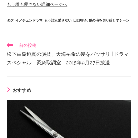
もう誰も愛さない詳細ページへ
タグ
:
イメチェンドラマ
,
もう誰も愛さない
,
山口智子
,
髪の毛を切り落とすシーン
前の投稿
松下由樹迫真の演技、天海祐希の髪をバッサリ | ドラマ
スペシャル 緊急取調室 2015年9月27日放送
おすすめ