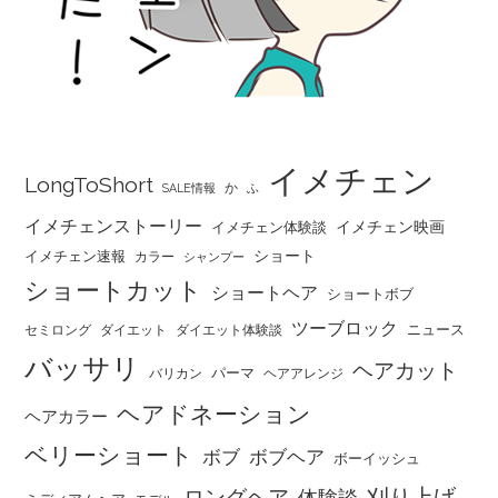
イメチェン
LongToShort
か
SALE情報
ふ
イメチェンストーリー
イメチェン映画
イメチェン体験談
ショート
イメチェン速報
カラー
シャンプー
ショートカット
ショートヘア
ショートボブ
ツーブロック
ニュース
セミロング
ダイエット
ダイエット体験談
バッサリ
ヘアカット
パーマ
バリカン
ヘアアレンジ
ヘアドネーション
ヘアカラー
ベリーショート
ボブ
ボブヘア
ボーイッシュ
刈り上げ
ロングヘア
体験談