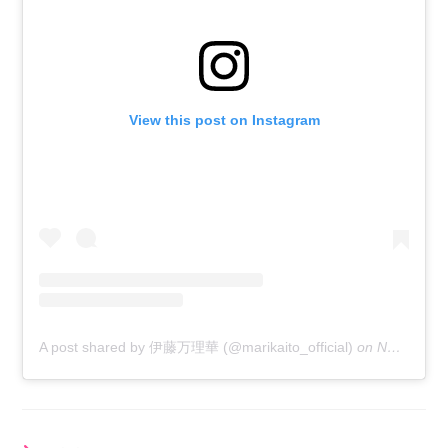
View this post on Instagram
A post shared by 伊藤万理華 (@marikaito_official)
on
Nov 19, 2018 at 2:57am PST