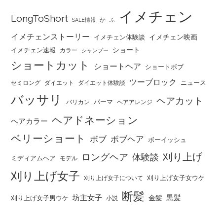
イメチェン
LongToShort
か
SALE情報
ふ
イメチェンストーリー
イメチェン映画
イメチェン体験談
ショート
イメチェン速報
カラー
シャンプー
ショートカット
ショートヘア
ショートボブ
ツーブロック
ニュース
セミロング
ダイエット
ダイエット体験談
バッサリ
ヘアカット
パーマ
バリカン
ヘアアレンジ
ヘアドネーション
ヘアカラー
ベリーショート
ボブ
ボブヘア
ボーイッシュ
刈り上げ
ロングヘア
体験談
ミディアムヘア
モデル
刈り上げ女子
刈り上げ女子女ウケ
刈り上げ女子について
断髪
坊主女子
黒髪
金髪
刈り上げ女子男ウケ
小説