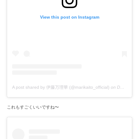
View this post on Instagram
A post shared by 伊藤万理華 (@marikaito_official)
on
Dec 11, 2018 at 4:52pm PST
これもすごくいいですね〜