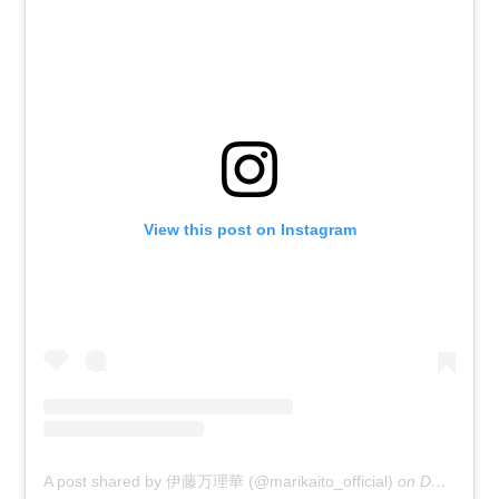
View this post on Instagram
A post shared by 伊藤万理華 (@marikaito_official)
on
Dec 12, 2018 at 11:21pm PST