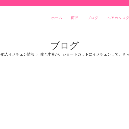
ホーム
商品
ブログ
ヘアカタロ
ブログ
芸能人イメチェン情報
>
佐々木希が、ショートカットにイメチェンして、さ