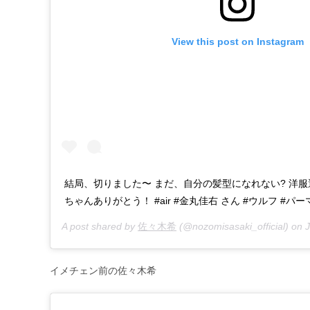
View this post on Instagram
結局、切りました〜 まだ、自分の髪型になれない? 洋服
ちゃんありがとう！ #air #金丸佳右 さん #ウルフ #パー
A post shared by
佐々木希
(@nozomisasaki_official) on
J
イメチェン前の佐々木希