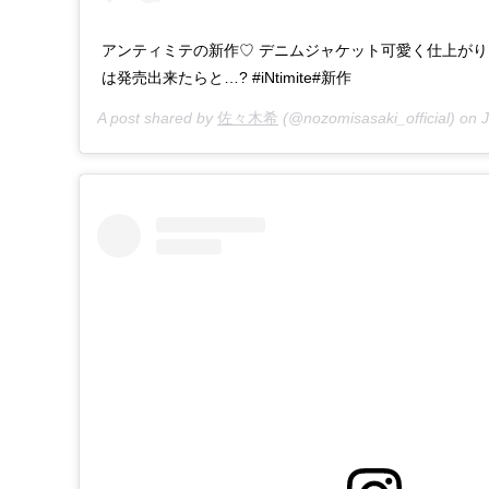
アンティミテの新作♡ デニムジャケット可愛く仕上がり
は発売出来たらと…? #iNtimite#新作
A post shared by
佐々木希
(@nozomisasaki_official) on
J