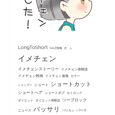
LongToShort
か
SALE情報
ふ
イメチェン
イメチェンストーリー
イメチェン体験談
イメチェン映画
イメチェン速報
カラー
ショートカット
ショート
シャンプー
ショートヘア
ショートボブ
セミロング
ツーブロック
ダイエット
ダイエット体験談
バッサリ
ニュース
パーマ
バリカン