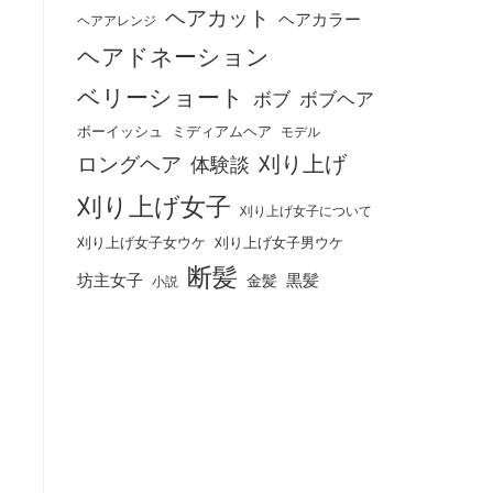
ヘアカット
ヘアカラー
ヘアアレンジ
ヘアドネーション
ベリーショート
ボブ
ボブヘア
ボーイッシュ
ミディアムヘア
モデル
刈り上げ
ロングヘア
体験談
刈り上げ女子
刈り上げ女子について
刈り上げ女子女ウケ
刈り上げ女子男ウケ
断髪
坊主女子
黒髪
金髪
小説