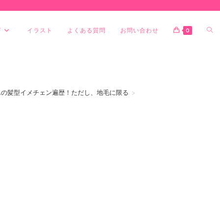
グ
イラスト
よくある質問
お問い合わせ
0
んの髪型イメチェン遍歴！ただし、地毛に限る
>