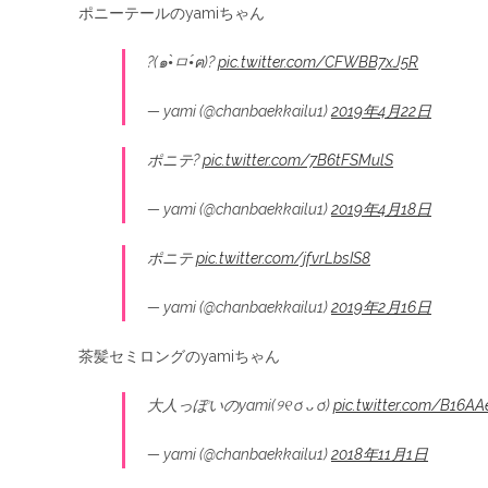
ポニーテールのyamiちゃん
?(๑•̀ㅁ•́ฅ)?
pic.twitter.com/CFWBB7xJ5R
— yami (@chanbaekkailu1)
2019年4月22日
ポニテ?
pic.twitter.com/7B6tFSMulS
— yami (@chanbaekkailu1)
2019年4月18日
ポニテ
pic.twitter.com/jfvrLbsIS8
— yami (@chanbaekkailu1)
2019年2月16日
茶髪セミロングのyamiちゃん
大人っぽいのyami(୨୧ ơ ᴗ ơ)
pic.twitter.com/B16A
— yami (@chanbaekkailu1)
2018年11月1日