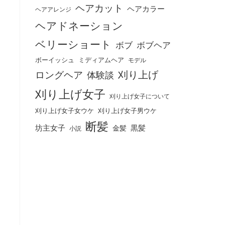
ヘアカット
ヘアカラー
ヘアアレンジ
ヘアドネーション
ベリーショート
ボブ
ボブヘア
ボーイッシュ
ミディアムヘア
モデル
刈り上げ
ロングヘア
体験談
刈り上げ女子
刈り上げ女子について
刈り上げ女子女ウケ
刈り上げ女子男ウケ
断髪
坊主女子
黒髪
金髪
小説