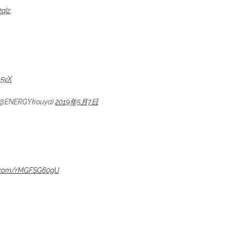
2qIz
A5yX
NERGYkouya)
2019年5月7日
er.com/rMGFSG60gU