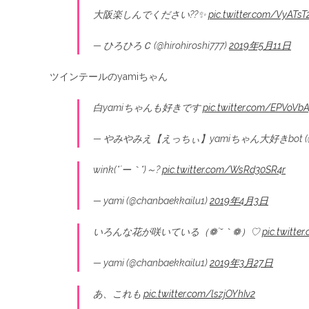
大阪楽しんでください??✨
pic.twitter.com/VyATsT
— ひろひろＣ (@hirohiroshi777)
2019年5月11日
ツインテールのyamiちゃん
白yamiちゃんも好きです
pic.twitter.com/EPVoVb
— やみやみえ【えっちぃ】yamiちゃん大好きbot (@E
wink(*´ー｀*)～?
pic.twitter.com/WsRd30SR4r
— yami (@chanbaekkailu1)
2019年4月3日
いろんな花が咲いている（❁´˘｀❁）♡
pic.twitt
— yami (@chanbaekkailu1)
2019年3月27日
あ、これも
pic.twitter.com/lszjOYhIv2