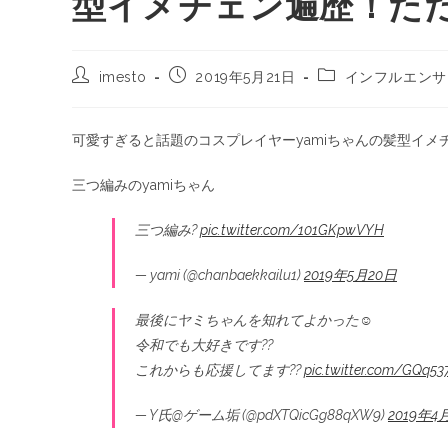
型イメチェン遍歴！た
imesto
2019年5月21日
インフルエンサ
可愛すぎると話題のコスプレイヤーyamiちゃんの髪型イメ
三つ編みのyamiちゃん
三つ編み?
pic.twitter.com/101GKpwVYH
— yami (@chanbaekkailu1)
2019年5月20日
最後にヤミちゃんを知れてよかった☺️
令和でも大好きです??
これからも応援してます??
pic.twitter.com/GQq53
— Y氏@ゲーム垢 (@pdXTQicGg88qXW9)
2019年4