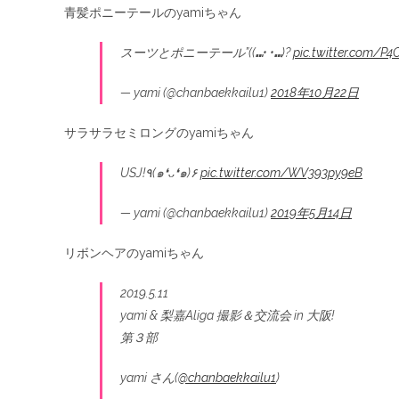
青髪ポニーテールのyamiちゃん
スーツとポニーテール”((⑉• •⑉)?
pic.twitter.com/P
— yami (@chanbaekkailu1)
2018年10月22日
サラサラセミロングのyamiちゃん
USJ!٩(๑❛ᴗ❛๑)۶
pic.twitter.com/WV393py9eB
— yami (@chanbaekkailu1)
2019年5月14日
リボンヘアのyamiちゃん
2019.5.11
yami & 梨嘉Aliga 撮影＆交流会 in 大阪!
第３部
yami さん(
@chanbaekkailu1
)