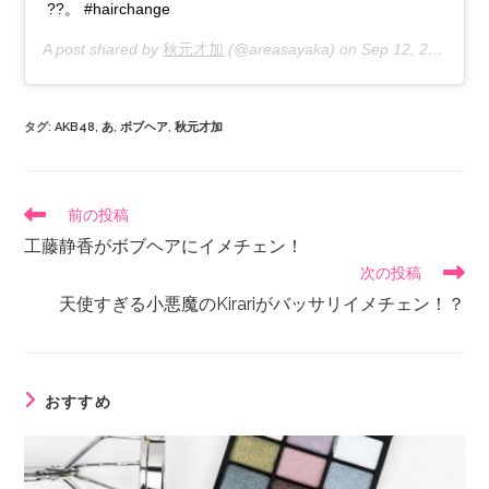
??。 #hairchange
A post shared by
秋元才加
(@areasayaka) on
Sep 12, 2019 at 2:56am PDT
タグ
:
AKB48
,
あ
,
ボブヘア
,
秋元才加
前の投稿
工藤静香がボブヘアにイメチェン！
次の投稿
天使すぎる小悪魔のKirariがバッサリイメチェン！？
おすすめ