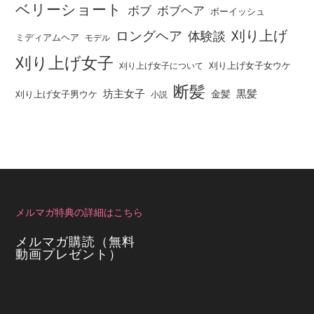
ベリーショート
ボブ
ボブヘア
ボーイッシュ
刈り上げ
ロングヘア
体験談
ミディアムヘア
モデル
刈り上げ女子
刈り上げ女子女ウケ
刈り上げ女子について
断髪
坊主女子
黒髪
金髪
刈り上げ女子男ウケ
小説
メルマガ特典の詳細はこちら
メルマガ購読（無料
動画プレゼント）