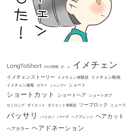
イメチェン
LongToShort
か
SALE情報
ふ
イメチェンストーリー
イメチェン映画
イメチェン体験談
ショート
イメチェン速報
カラー
シャンプー
ショートカット
ショートヘア
ショートボブ
ツーブロック
ニュース
セミロング
ダイエット
ダイエット体験談
バッサリ
ヘアカット
パーマ
バリカン
ヘアアレンジ
ヘアドネーション
ヘアカラー