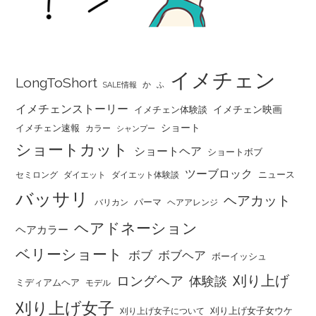
イメチェン
LongToShort
か
SALE情報
ふ
イメチェンストーリー
イメチェン映画
イメチェン体験談
ショート
イメチェン速報
カラー
シャンプー
ショートカット
ショートヘア
ショートボブ
ツーブロック
ニュース
セミロング
ダイエット
ダイエット体験談
バッサリ
ヘアカット
パーマ
バリカン
ヘアアレンジ
ヘアドネーション
ヘアカラー
ベリーショート
ボブ
ボブヘア
ボーイッシュ
刈り上げ
ロングヘア
体験談
ミディアムヘア
モデル
刈り上げ女子
刈り上げ女子女ウケ
刈り上げ女子について