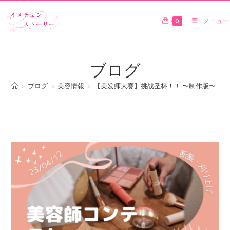
0
メニュー
ブログ
>
ブログ
>
美容情報
>
【美发师大赛】挑战圣杯！！ 〜制作版〜【