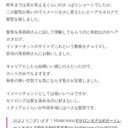
昨年までは耳が見えるくらいのさっぱりショートでしたが、
この髪型が長いのでイメージを少し変えたいとヘアカタログで
髪型を探しました。
髪形を美容師さんに話して理解してもらうのに有効なのがヘア
カタログ、
インターネットのサイトでこれという数枚をチョイスし、
担当の美容師さんにお願いしました。
キャリアとしたら結構いい感じの人だったので、
カットのみでもまずまず、
秋冬の寒い空気でも気にならず長さが定着しました。
イメージチェンジとしては低いレベルですが、
セミロングは髪を染めるのに好まないし、
ミディアムくらいが中高年域にはベスな髪型です。
おはようございます！ Model kana
#サロンモデル
#ポートレ
ートモデル
#府中
#府中美容室
pic.twitter.com/JvcyWiXAlk