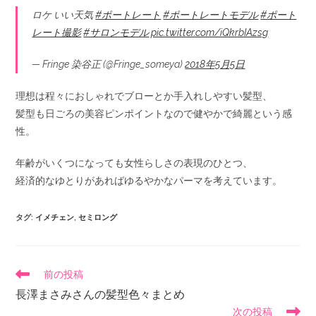
ロケ いい天気
#ポートレート
#ポートレートモデル
#ポート
レート撮影
#サロンモデル
pic.twitter.com/iQkrbIAzsg
— Fringe 染谷正 (@Fringe_someya)
2018年5月5日
理想は程々におしゃれでブローとか手入れしやすい髪型、
髪型も日ごろの美容ピンポイントなので健やかで綺麗という感
性。
年齢がいくつになっても女性らしさの表現のひとつ、
経済的なゆとりがあればゆるやかなパーマを考えています。
タグ
:
イメチェン
,
セミロング
前の投稿
長澤まさみさんの髪型色々まとめ
次の投稿