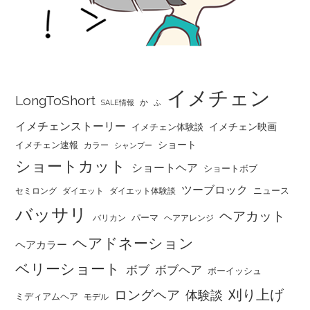
イメチェン
LongToShort
か
SALE情報
ふ
イメチェンストーリー
イメチェン映画
イメチェン体験談
ショート
イメチェン速報
カラー
シャンプー
ショートカット
ショートヘア
ショートボブ
ツーブロック
ニュース
セミロング
ダイエット
ダイエット体験談
バッサリ
ヘアカット
パーマ
バリカン
ヘアアレンジ
ヘアドネーション
ヘアカラー
ベリーショート
ボブ
ボブヘア
ボーイッシュ
刈り上げ
ロングヘア
体験談
ミディアムヘア
モデル