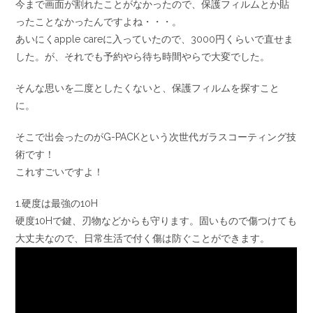
今まで画面が割れたことがなかったので、保護フィルムとか貼
ったことなかったんですよね・・・。
あいにくapple careに入っていたので、3000円くらいで直せま
した。が、それでも予約やら待ち時間やらで大変でした。
そんな思いを二度としたくないと、保護フィルムを探すこと
に。
そこで出会ったのがG-PACKという次世代ガラスコーティング技
術です！
これすごいですよ！
1.硬度は最強の10H
硬度10Hで鍵、刃物などからも守ります。固いもので傷つけても
大丈夫なので、日常生活で付く傷は防ぐことができます。