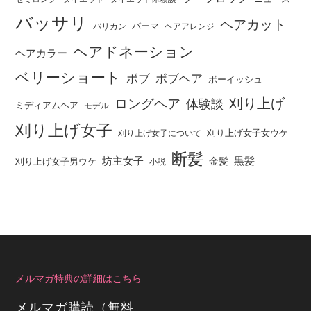
バッサリ
ヘアカット
パーマ
バリカン
ヘアアレンジ
ヘアドネーション
ヘアカラー
ベリーショート
ボブ
ボブヘア
ボーイッシュ
刈り上げ
ロングヘア
体験談
ミディアムヘア
モデル
刈り上げ女子
刈り上げ女子女ウケ
刈り上げ女子について
断髪
坊主女子
黒髪
金髪
刈り上げ女子男ウケ
小説
メルマガ特典の詳細はこちら
メルマガ購読（無料