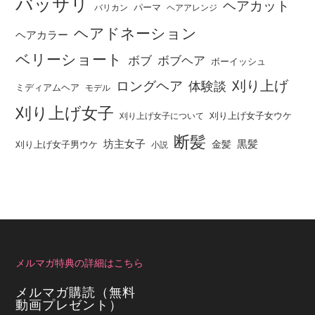
バッサリ
ヘアカット
パーマ
バリカン
ヘアアレンジ
ヘアドネーション
ヘアカラー
ベリーショート
ボブ
ボブヘア
ボーイッシュ
刈り上げ
ロングヘア
体験談
ミディアムヘア
モデル
刈り上げ女子
刈り上げ女子女ウケ
刈り上げ女子について
断髪
坊主女子
黒髪
金髪
刈り上げ女子男ウケ
小説
メルマガ特典の詳細はこちら
メルマガ購読（無料
動画プレゼント）