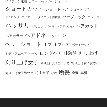
ショート
イメチェン速報
カラー
シャンプー
ショートカット
ショートヘア
ショートボブ
ツーブロック
ニュース
セミロング
ダイエット
ダイエット体験談
バッサリ
ヘアカット
パーマ
バリカン
ヘアアレンジ
ヘアドネーション
ヘアカラー
ベリーショート
ボブ
ボブヘア
ボーイッシュ
刈り上げ
ロングヘア
体験談
ミディアムヘア
モデル
刈り上げ女子
刈り上げ女子女ウケ
刈り上げ女子について
断髪
坊主女子
黒髪
金髪
刈り上げ女子男ウケ
小説