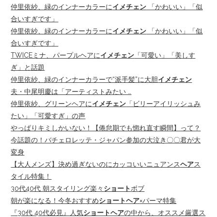
仲里依紗、緑のインナーカラーに
イメチェン
「かわいい」「似
合いすぎです」
仲里依紗、緑のインナーカラーに
イメチェン
「かわいい」「似
合いすぎです」
TWICEミナ、パープルヘアに
イメチェン
「可愛い」「美しす
ぎ」と話題
仲里依紗、緑のインナーカラーで“派手髪”に大胆
イメチェン
夫・中尾明慶は「アーティストみたい …
仲里依紗、グリーンヘアに
イメチェン
「ビリーアイリッシュみ
たい」「可愛すぎ」の声
やっぱりキミしかいない！【倦怠期でも惚れ直す瞬間】って？
今話題の！バチェロレッテ・ジャパン参加の大泣き〇〇君が大
変身
【大人メンズ】決め過ぎないのにカッコいいニュアンス
ヘア
ス
タイル特集！
30代40代 朝スタイリング楽々
ショート
ボブ
朝が楽になる！今冬おすすめ
ショートヘア
×パーマ特集
『30代 40代必見』人気
ショートヘア
の中から、オススメ厳選ス