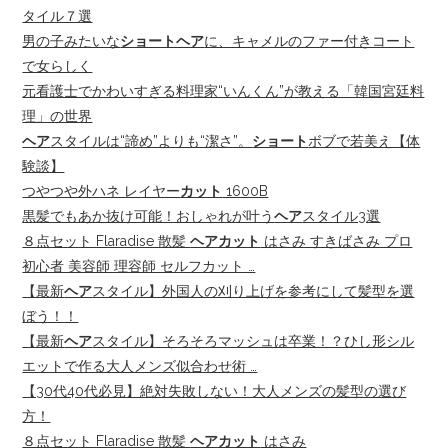
タイル７選
男の子みたいな
ショートヘア
に、キャメルのファー付きコート
で女らしく
元看護士でかわいすぎる料理家“いんくん”が教える「韓国宮廷料
理」の世界
ヘア
スタイルは“諦め”よりも“潔さ”。
ショート
ボブで若美え【体
験談】
つやつや外ハネ レイヤー
カット
1600B
黒髪でもあか抜け可能！おしゃれが叶う
ヘア
スタイル3選
８点セット Flaradise 散髪
ヘアカット
はさみ すきばさみ プロ
初心者 美容師 理容師 セルフカット …
【最新
ヘア
スタイル】外国人の刈り上げを参考にして髪型を選
ぼう！！
【最新
ヘア
スタイル】そろそろマッシュは卒業！？ひし形シル
エットで作る大人メンズ似合わせ術 …
【30代40代必見】絶対失敗しない！大人メンズの髪型の選び
方！
８点セット Flaradise 散髪
ヘアカット
はさみ