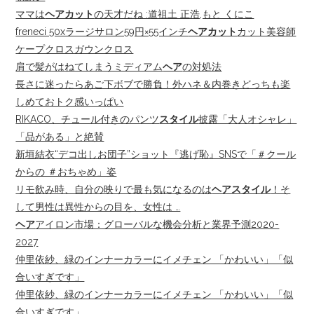
ママは
ヘアカット
の天才だね :道祖土 正浩,もと くにこ
freneci 50xラージサロン59円×55インチ
ヘアカット
カット美容師
ケープクロスガウンクロス
肩で髪がはねてしまうミディアム
ヘア
の対処法
長さに迷ったらあご下ボブで勝負！外ハネ＆内巻きどっちも楽
しめておトク感いっぱい
RIKACO、チュール付きのパンツ
スタイル
披露「大人オシャレ」
「品がある」と絶賛
新垣結衣“デコ出しお団子”ショット『逃げ恥』SNSで「＃クール
からの ＃おちゃめ」姿
リモ飲み時、自分の映りで最も気になるのは
ヘアスタイル
！そ
して男性は異性からの目を、女性は …
ヘア
アイロン市場：グローバルな機会分析と業界予測2020-
2027
仲里依紗、緑のインナーカラーにイメチェン 「かわいい」「似
合いすぎです」
仲里依紗、緑のインナーカラーにイメチェン 「かわいい」「似
合いすぎです」