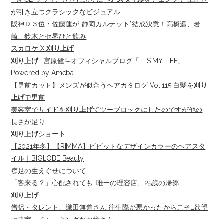
が引き立つクラシックなビジュアル …
阪神Ｄ３位・佐藤蓮が“静岡カルテット”結成決意！高橋遥、岩
崎、鈴木とセ界ひと飲み
スカロケ X
刈り上げ
刈り上げ
| 宮原健斗オフィシャルブログ「IT'S MY LIFE」
Powered by Ameba
【男前カット】メンズが似合うヘアカタログ Vol.115 白髪を
刈り
上げ
で男前
美容室でサイドを
刈り上げ
てツーブロックにしたのですが他の
長さが足り…
刈り上げ
ショート
【2021年冬】【RIMMA】ビビットなデザインカラーのヘアスタ
イル｜BIGLOBE Beauty
襟足の生えぐせについて
「客来る？」心配されても…唯一の理容店、25歳の帰郷
刈り上げ
僧侶・タレント、織田無道さん 往生際が悪かったからこそ…欲望