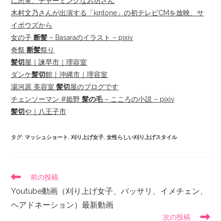
に忠実、チャーミングなお坊さん
木村文乃さんが出演する「kintone」の初テレビCMを放映、サ
イボウズから
女の子
断髪
– Basaraのイラスト – pixiv
奇祭
断髪
祭り
髪切
屋｜諫早市｜理容室
ダンケ
髪切
館｜沖縄市｜理容室
湯河原 美容室
髪切
屋のブログです
チェンソーマン #姫野
髪の毛
– こころの小説 – pixiv
髪切
や｜八王子市
タグ
:
マッシュショート
,
刈り上げ女子
,
女性らしい刈り上げスタイル
前の投稿
Youtube動画（刈り上げ女子、バッサリ、イメチェン、
ヘアドネーション）最新動画
次の投稿