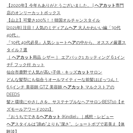
【2020年】今年もありがとうございました。 |
ヘアカット
専門
店のオンリーカットボックス
【山上】可愛さ100%！！韓国オルチャンスタイル
[2021年} 注目！人気のミディアム
ヘア
大人かわいい編「30代
40代」
『30代 40代必見』人気ショート
ヘア
の中から、オススメ厳選ス
タイル７選
［
ヘアカット
用品 シザー ］ エアバック1 カッティング 6.1イン
チF フック付 カット
仙台市鹿野で人気が高い子供・キッズ
カット
サロン
どんな髪型にも似合うオールマイティーな前髪はぱっつん！
6.5インチ 美容師 GTZ 美容師
ヘアカット
マルクストアの
DEEDS
髪と環境にやさしさを。サステナブルなヘアサロンBEST10【オ
ズモールアワード2021】
『おうちでできる
ヘアカット
(Kindle)』｜感想・レビュー
ヘア
スタイルは“諦め”よりも“潔さ”。ショートボブで若美え【体
験談】