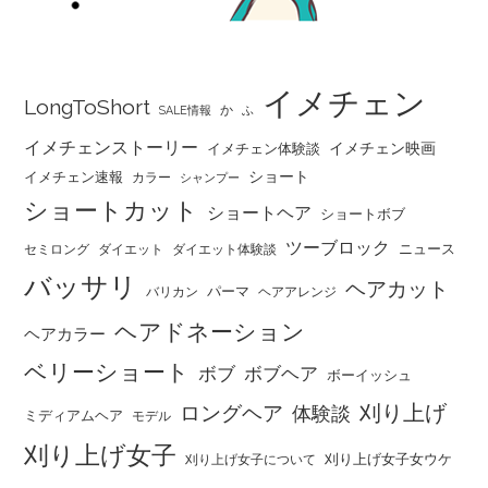
イメチェン
LongToShort
か
SALE情報
ふ
イメチェンストーリー
イメチェン映画
イメチェン体験談
ショート
イメチェン速報
カラー
シャンプー
ショートカット
ショートヘア
ショートボブ
ツーブロック
ニュース
セミロング
ダイエット
ダイエット体験談
バッサリ
ヘアカット
パーマ
バリカン
ヘアアレンジ
ヘアドネーション
ヘアカラー
ベリーショート
ボブ
ボブヘア
ボーイッシュ
刈り上げ
ロングヘア
体験談
ミディアムヘア
モデル
刈り上げ女子
刈り上げ女子女ウケ
刈り上げ女子について