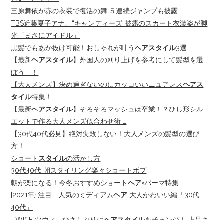
三原舞依が赤の衣装で復活の舞 ５連続ジャンプも披露
TBS近藤夏子アナ、“キャンディーズ”披露のスカート衣装姿が脚
光「まさにアイドル」
黒髪でもあか抜け可能！おしゃれが叶う
ヘアスタイル
3選
【最新
ヘアスタイル
】外国人の刈り上げを参考にして髪型を選
ぼう！！
【大人メンズ】決め過ぎないのにカッコいいニュアンス
ヘアス
タイル
特集！
【最新
ヘアスタイル
】そろそろマッシュは卒業！？ひし形シル
エットで作る大人メンズ似合わせ術 …
【30代40代必見】絶対失敗しない！大人メンズの髪型の選び
方！
ショート
スタイル
の活かし方
30代40代 朝スタイリング楽々ショートボブ
朝が楽になる！今冬おすすめショート
ヘア
×パーマ特集
[2021年} 注目！人気のミディアム
ヘア
大人かわいい編「30代
40代」
TWICE ツウィ、ひさしぶりに
ヘアスタイル
をチェンジ！ 上品さ