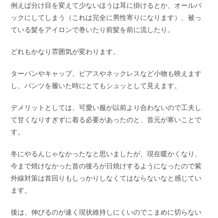
例えば分け目を変えて少ないほうは耳に掛けるとか、オールバ
ックにしてしまう（これは完全に男性寄りになります）、被っ
ている髪をアイロンで巻いたり前髪を前に流したり。
どれもかなり雰囲気が変わります。
ターバンやキャップ、ピアスやネックレスなど小物も映えます
し、パンツを履いた時にとてもシュッとして見えます。
デメリットとしては、可愛い服が以前より合わないので工夫し
て甘くなりすぎずに着る必要があったのと、首元が寒いことで
す。
冬にやるんじゃなかったなと思いましたが、現在暖かくなり、
今まで焼けなかった首の後ろが日焼けするようになったので紫
外線対策は首回りもしっかりしなくてはならないなと感じてい
ます。
後は、伸びるのが速く現状維持しにくいのでこまめに切らない