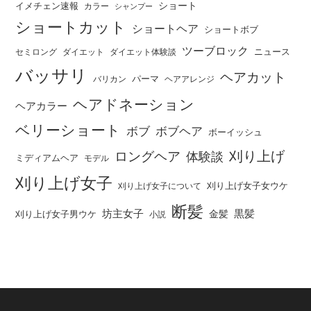
ショート
イメチェン速報
カラー
シャンプー
ショートカット
ショートヘア
ショートボブ
ツーブロック
ニュース
セミロング
ダイエット
ダイエット体験談
バッサリ
ヘアカット
パーマ
バリカン
ヘアアレンジ
ヘアドネーション
ヘアカラー
ベリーショート
ボブ
ボブヘア
ボーイッシュ
刈り上げ
ロングヘア
体験談
ミディアムヘア
モデル
刈り上げ女子
刈り上げ女子女ウケ
刈り上げ女子について
断髪
坊主女子
黒髪
金髪
刈り上げ女子男ウケ
小説