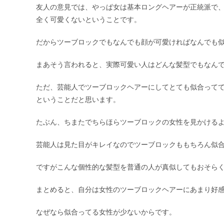
友人の意見では、やっぱ女は基本ロングヘアーが正統派で
全く可愛くないということです。
だからツーブロックでもなんでも顔が可愛ければなんでも
まあそう言われると、実際可愛い人はどんな髪型でもなん
ただ、芸能人でツーブロックヘアーにしてとても似合って
ということだと思います。
たぶん、ちまたでちらほらツーブロックの女性を見かける
芸能人は見た目がキレイなのでツーブロックももちろん似
ですがこんな個性的な髪型を普通の人が真似してもおそら
まとめると、自分は女性のツーブロックヘアーにあまり好
なぜなら似合ってる女性が少ないからです。