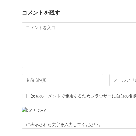
コメントを残す
次回のコメントで使用するためブラウザーに自分の名
上に表示された文字を入力してください。