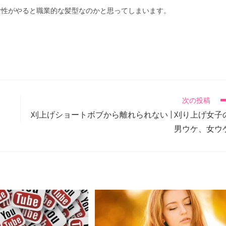
女性がやると職業的な髪型なのかと思ってしまいます。
次の投稿
刈上げショートボブから離れられない | 刈り上げ女子
男ウケ、女ウ