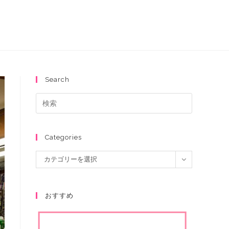
Search
Categories
カテゴリーを選択
おすすめ