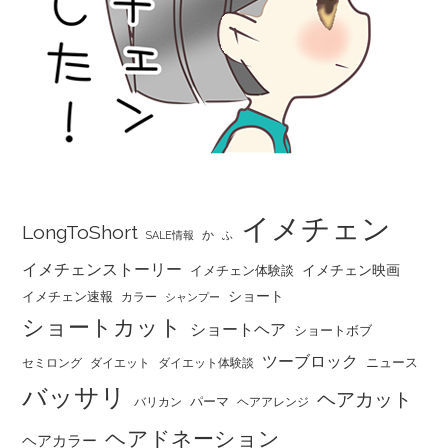
イメチェン
LongToShort
か
SALE情報
ふ
イメチェンストーリー
イメチェン映画
イメチェン体験談
ショート
イメチェン速報
カラー
シャンプー
ショートカット
ショートヘア
ショートボブ
ツーブロック
ニュース
セミロング
ダイエット
ダイエット体験談
バッサリ
ヘアカット
パーマ
バリカン
ヘアアレンジ
ヘアドネーション
ヘアカラー