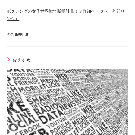
ボクシングの女子世界戦で断髪計量！？詳細ページへ（外部リ
ンク）
タグ
:
断髪計量
おすすめ