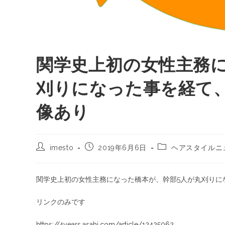
関学史上初の女性主務
刈りになった事を経て
像あり
imesto
2019年6月6日
ヘアスタイルニ
関学史上初の女性主務になった橋本が、幹部5人が丸刈りに
リンクのみです
https://4years.asahi.com/article/12425062