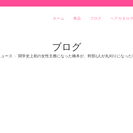
ホーム
商品
ブログ
ヘアカタロ
ブログ
ニュース
>
関学史上初の女性主務になった橋本が、幹部5人が丸刈りになった