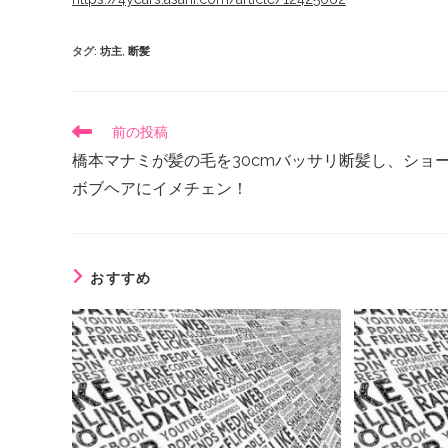
タグ
:
坊主
,
断髪
前の投稿
橋本マナミが髪の毛を30cmバッサリ断髪し、ショ
ボブヘアにイメチェン！
おすすめ