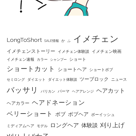
イメチェン
LongToShort
か
SALE情報
ふ
イメチェンストーリー
イメチェン映画
イメチェン体験談
ショート
イメチェン速報
カラー
シャンプー
ショートカット
ショートヘア
ショートボブ
ツーブロック
ニュース
セミロング
ダイエット
ダイエット体験談
バッサリ
ヘアカット
パーマ
バリカン
ヘアアレンジ
ヘアドネーション
ヘアカラー
ベリーショート
ボブ
ボブヘア
ボーイッシュ
刈り上げ
ロングヘア
体験談
ミディアムヘア
モデル