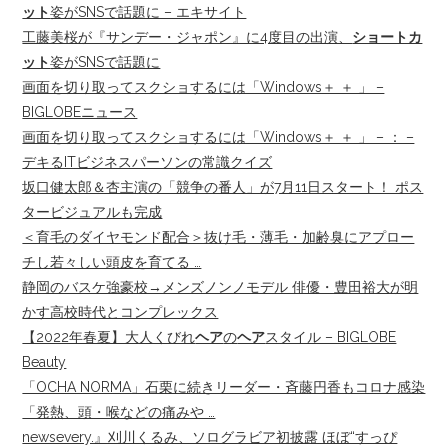
ット
姿がSNSで話題に – エキサイト
工藤美桜が『サンデー・ジャポン』に4度目の出演、
ショートカ
ット
姿がSNSで話題に
画面を切り取ってスクショするには「Windows＋ ＋ 」 –
BIGLOBEニュース
画面を切り取ってスクショするには「Windows＋ ＋ 」 – ： –
デキるITビジネスパーソンの常識クイズ
坂口健太郎＆杏主演の「競争の番人」が7月11日スタート！ ポス
タービジュアルも完成
＜育毛のダイヤモンド配合＞抜け毛・薄毛・加齢臭にアプロー
チし若々しい頭皮を育てる …
静岡のバスケ強豪校→メンズノンノモデル 俳優・豊田裕大が明
かす高校時代とコンプレックス
【2022年春夏】大人くびれ
ヘア
の
ヘア
スタイル – BIGLOBE
Beauty
「OCHA NORMA」石栗に続きリーダー・斉藤円香もコロナ感染
「発熱、頭・喉などの痛みや …
newsevery.』刈川くるみ、ソログラビア初披露 ほぼ“すっぴ