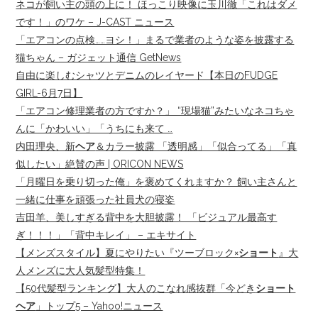
ネコが飼い主の頭の上に！ ほっこり映像に玉川徹「これはダメ
です！」のワケ – J-CAST ニュース
「エアコンの点検……ヨシ！」まるで業者のような姿を披露する
猫ちゃん – ガジェット通信 GetNews
自由に楽しむシャツとデニムのレイヤード【本日のFUDGE
GIRL-6月7日】
「エアコン修理業者の方ですか？」 “現場猫”みたいなネコちゃ
んに「かわいい」「うちにも来て …
内田理央、新
ヘア
＆カラー披露 「透明感」「似合ってる」「真
似したい」絶賛の声 | ORICON NEWS
「月曜日を乗り切った俺」を褒めてくれますか？ 飼い主さんと
一緒に仕事を頑張った社員犬の寝姿
吉田羊、美しすぎる背中を大胆披露！ 「ビジュアル最高す
ぎ！！！」「背中キレイ」 – エキサイト
【メンズスタイル】夏にやりたい『ツーブロック×
ショート
』大
人メンズに大人気髪型特集！
【50代髪型ランキング】大人のこなれ感抜群「今どき
ショート
ヘア
」トップ5 – Yahoo!ニュース