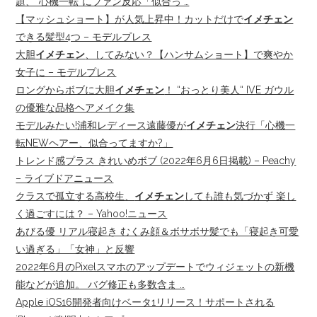
題、“心機一転”にファン反応「似合っ …
【マッシュショート】が人気上昇中！カットだけで
イメチェン
できる髪型4つ – モデルプレス
大胆
イメチェン
、してみない？【ハンサムショート】で爽やか
女子に – モデルプレス
ロングからボブに大胆
イメチェン
！ “おっとり美人“ IVE ガウル
の優雅な品格ヘアメイク集
モデルみたい!浦和レディース遠藤優が
イメチェン
決行「心機一
転NEWヘアー、似合ってますか?」
トレンド感プラス きれいめボブ (2022年6月6日掲載) – Peachy
– ライブドアニュース
クラスで孤立する高校生、
イメチェン
しても誰も気づかず 楽し
く過ごすには？ – Yahoo!ニュース
あびる優 リアル寝起き むくみ顔＆ボサボサ髪でも「寝起き可愛
い過ぎる」「女神」と反響
2022年6月のPixelスマホのアップデートでウィジェットの新機
能などが追加。 バグ修正も多数含ま …
Apple iOS16開発者向けベータ1リリース！サポートされる