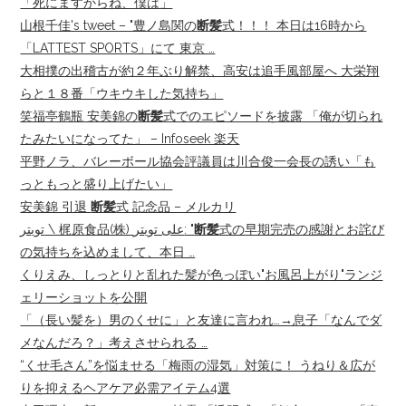
「死にますからね、僕は」
山根千佳's tweet – "豊ノ島関の
断髪
式！！！ 本日は16時から
「LATTEST SPORTS」にて 東京 …
大相撲の出稽古が約２年ぶり解禁、高安は追手風部屋へ 大栄翔
らと１８番「ウキウキした気持ち」
笑福亭鶴瓶 安美錦の
断髪
式でのエピソードを披露 「俺が切られ
たみたいになってた」 – Infoseek 楽天
平野ノラ、バレーボール協会評議員は川合俊一会長の誘い「も
っともっと盛り上げたい」
安美錦 引退
断髪
式 記念品 – メルカリ
تويتر \ 梶原食品(株) على تويتر: "
断髪
式の早期完売の感謝とお詫び
の気持ちを込めまして、本日 …
くりえみ、しっとりと乱れた髪が色っぽい"お風呂上がり"ランジ
ェリーショットを公開
「（長い髪を）男のくせに」と友達に言われ…→息子「なんでダ
メなんだろ？」考えさせられる …
“くせ毛さん”を悩ませる「梅雨の湿気」対策に！ うねり＆広が
りを抑えるヘアケア必需アイテム4選