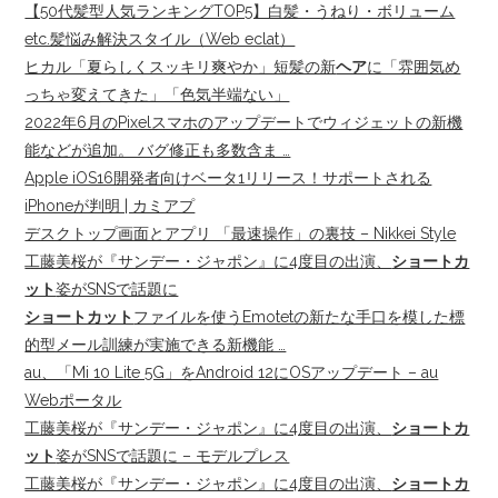
【50代髪型人気ランキングTOP5】白髪・うねり・ボリューム
etc.髪悩み解決スタイル（Web eclat）
ヒカル「夏らしくスッキリ爽やか」短髪の新
ヘア
に「雰囲気め
っちゃ変えてきた」「色気半端ない」
2022年6月のPixelスマホのアップデートでウィジェットの新機
能などが追加。 バグ修正も多数含ま …
Apple iOS16開発者向けベータ1リリース！サポートされる
iPhoneが判明 | カミアプ
デスクトップ画面とアプリ 「最速操作」の裏技 – Nikkei Style
工藤美桜が『サンデー・ジャポン』に4度目の出演、
ショートカ
ット
姿がSNSで話題に
ショートカット
ファイルを使うEmotetの新たな手口を模した標
的型メール訓練が実施できる新機能 …
au、「Mi 10 Lite 5G」をAndroid 12にOSアップデート – au
Webポータル
工藤美桜が『サンデー・ジャポン』に4度目の出演、
ショートカ
ット
姿がSNSで話題に – モデルプレス
工藤美桜が『サンデー・ジャポン』に4度目の出演、
ショートカ