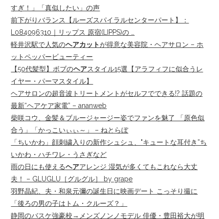
すぎ！」「真似したい」の声
前下がりバランス【ルーズスパイラルセンターパート】：
L084096310｜リップス 原宿(LIPPS)の …
軽井沢駅で人気の
ヘアカット
が得意な美容院・ヘアサロン – ホ
ットペッパービューティー
【50代髪型】ボブの
ヘア
スタイル15選【アラフィフに似合うレ
イヤー・パーマスタイル】
ヘアサロンの超音波トリートメントがセルフでできる!? 話題の
最新“ヘアケア家電” – ananweb
柴咲コウ、金髪＆ブルージャージー姿でファンを魅了 「原色似
合う」「かっこいぃぃ～」 – ねとらぼ
「ちいかわ」顔刺繍入りの新作シュシュ、"キュートな耳付き”ち
いかわ・ハチワレ・うさぎなど
雨の日にも使える
ヘア
アレンジ 湿気が多くてもこれなら大丈
夫！ – GLUGLU［グルグル］ by grape
羽野晶紀、夫・和泉元彌の誕生日に映画デート こっそり撮に
「後ろの男の子はトム・クルーズ？」
静岡のバスケ強豪校→メンズノンノモデル 俳優・豊田裕大が明