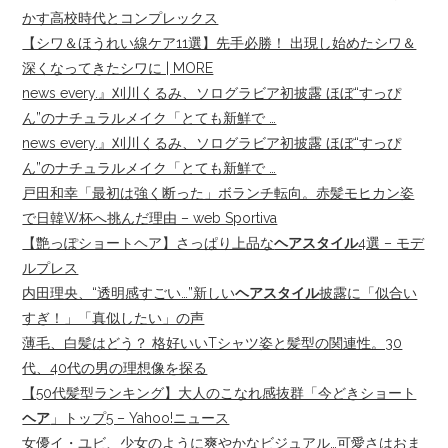
かす高校時代とコンプレックス
【シワ＆ほうれい線ケア11選】先手必勝！ 出現し始めたシワ＆
深くなってきたシワに | MORE
news every.』刈川くるみ、ソログラビア初披露 ほぼ“すっぴ
ん”のナチュラルメイク「とても新鮮で …
news every.』刈川くるみ、ソログラビア初披露 ほぼ“すっぴ
ん”のナチュラルメイク「とても新鮮で …
戸田和幸「最初は強く断った」ボランチ転向。赤髪モヒカン姿
で日韓W杯へ挑んだ理由 – web Sportiva
【艶っぽショートヘア】さっぱり上品な
ヘアスタイル
4選 – モデ
ルプレス
内田理央、“透明感すごい…”新しい
ヘアスタイル
披露に「似合い
すぎ！」「真似したい」の声
薄毛、白髪はどう？ 格好いいTシャツ姿と髪型の関連性。30
代、40代の男の理想像を探る
【50代髪型ランキング】大人のこなれ感抜群「今どきショート
ヘア
」トップ5 – Yahoo!ニュース
女優イ・ユビ、少女のように爽やかなビジュアル…可愛さはおま