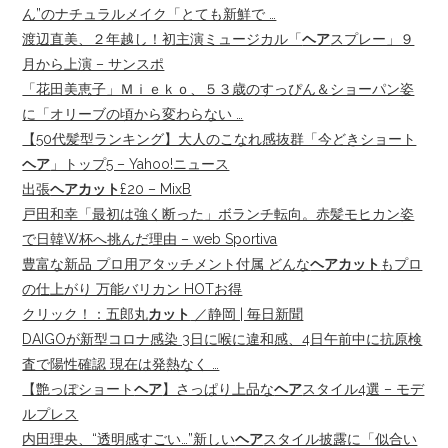
ん”のナチュラルメイク「とても新鮮で …
渡辺直美、２年越し！初主演ミュージカル「
ヘア
スプレー」９
月から上演 – サンスポ
「花田美恵子」Ｍｉｅｋｏ、５３歳のすっぴん＆ショーパン姿
に「オリーブの頃から変わらない …
【50代髪型ランキング】大人のこなれ感抜群「今どきショート
ヘア
」トップ5 – Yahoo!ニュース
出張
ヘアカット
£20 – MixB
戸田和幸「最初は強く断った」ボランチ転向。赤髪モヒカン姿
で日韓W杯へ挑んだ理由 – web Sportiva
豊富な新品 プロ用アタッチメント付属 どんな
ヘアカット
もプロ
の仕上がり 万能バリカン HOTお得
クリック！：五郎丸
カット
／静岡 | 毎日新聞
DAIGOが新型コロナ感染 3日に喉に違和感、4日午前中に抗原検
査で陽性確認 現在は発熱なく …
【艶っぽショート
ヘア
】さっぱり上品な
ヘア
スタイル4選 – モデ
ルプレス
内田理央、“透明感すごい…”新しい
ヘア
スタイル披露に「似合い