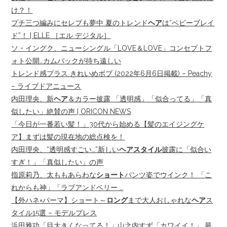
け？！
プチ三つ編みにセレブも夢中 夏のトレンド
ヘア
は“ベビーブレイ
ド”！ | ELLE ［エル デジタル］
ソ・イングク、ニューシングル「LOVE＆LOVE」コンセプトフ
ォト公開…カムバックが待ち遠しい
トレンド感プラス きれいめボブ (2022年6月6日掲載) – Peachy
– ライブドアニュース
内田理央、新
ヘア
＆カラー披露 「透明感」「似合ってる」「真
似したい」絶賛の声 | ORICON NEWS
「今日が一番若い髪！」30代から始める【髪のエイジングケ
ア】まずは髪の現在地の総点検を！
内田理央、“透明感すごい…”新しい
ヘアスタイル
披露に「似合い
すぎ！」「真似したい」の声
指原莉乃、太ももあらわな
ショート
パンツ姿でウインク！ 「こ
れからも神」「ラブアンドベリー …
【外ハネ×パーマ】ショート～
ロング
まで大人おしゃれな
ヘア
ス
タイル15選 – モデルプレス
浜田雅功「目大きくなってる！」山之内すず「カワイイ！」 最