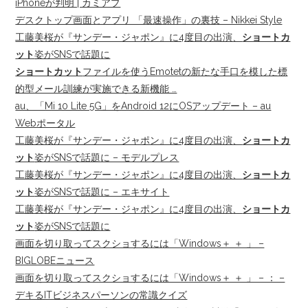
iPhoneが判明 | カミアプ
デスクトップ画面とアプリ 「最速操作」の裏技 – Nikkei Style
工藤美桜が『サンデー・ジャポン』に4度目の出演、
ショートカ
ット
姿がSNSで話題に
ショートカット
ファイルを使うEmotetの新たな手口を模した標
的型メール訓練が実施できる新機能 …
au、「Mi 10 Lite 5G」をAndroid 12にOSアップデート – au
Webポータル
工藤美桜が『サンデー・ジャポン』に4度目の出演、
ショートカ
ット
姿がSNSで話題に – モデルプレス
工藤美桜が『サンデー・ジャポン』に4度目の出演、
ショートカ
ット
姿がSNSで話題に – エキサイト
工藤美桜が『サンデー・ジャポン』に4度目の出演、
ショートカ
ット
姿がSNSで話題に
画面を切り取ってスクショするには「Windows＋ ＋ 」 –
BIGLOBEニュース
画面を切り取ってスクショするには「Windows＋ ＋ 」 – ： –
デキるITビジネスパーソンの常識クイズ