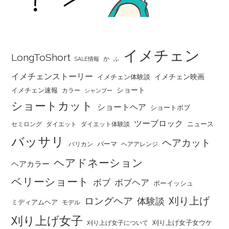
イメチェン
LongToShort
か
SALE情報
ふ
イメチェンストーリー
イメチェン映画
イメチェン体験談
ショート
イメチェン速報
カラー
シャンプー
ショートカット
ショートヘア
ショートボブ
ツーブロック
ニュース
セミロング
ダイエット
ダイエット体験談
バッサリ
ヘアカット
パーマ
バリカン
ヘアアレンジ
ヘアドネーション
ヘアカラー
ベリーショート
ボブ
ボブヘア
ボーイッシュ
刈り上げ
ロングヘア
体験談
ミディアムヘア
モデル
刈り上げ女子
刈り上げ女子女ウケ
刈り上げ女子について