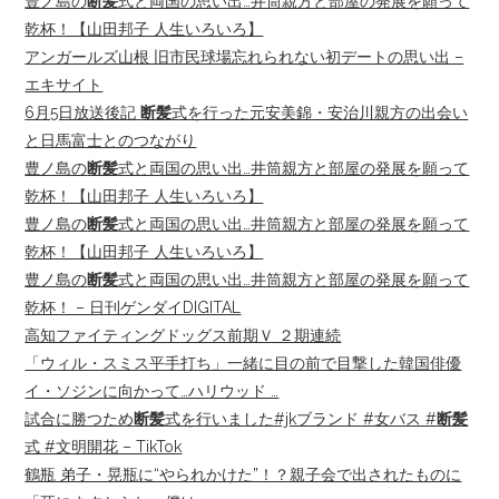
豊ノ島の
断髪
式と両国の思い出…井筒親方と部屋の発展を願って
乾杯！【山田邦子 人生いろいろ】
アンガールズ山根 旧市民球場忘れられない初デートの思い出 –
エキサイト
6月5日放送後記
断髪
式を行った元安美錦・安治川親方の出会い
と日馬富士とのつながり
豊ノ島の
断髪
式と両国の思い出…井筒親方と部屋の発展を願って
乾杯！【山田邦子 人生いろいろ】
豊ノ島の
断髪
式と両国の思い出…井筒親方と部屋の発展を願って
乾杯！【山田邦子 人生いろいろ】
豊ノ島の
断髪
式と両国の思い出…井筒親方と部屋の発展を願って
乾杯！ – 日刊ゲンダイDIGITAL
高知ファイティングドッグス前期Ｖ ２期連続
「ウィル・スミス平手打ち」一緒に目の前で目撃した韓国俳優
イ・ソジンに向かって…ハリウッド …
試合に勝つため
断髪
式を行いました#jkブランド #女バス #
断髪
式 #文明開花 – TikTok
鶴瓶 弟子・晃瓶に“やられかけた”！？親子会で出されたものに