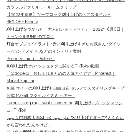
カラフルアクリル … – ルームクリップ
【2022年春夏】ツーブロック
刈り上げ
のヘアスタイル –
BIGLOBE Beauty
刈り上げ
をつかった「大人のショートヘア」：2022年6月6日｜
トランク(tRUNK)のブログ
灯台オブジェ/イラスト/赤い
刈り上げ
すぎたお猿さん/ダイソ
ー/ハンドメイド…などのインテリア実例
Pin on Fashion – Pinterest
#
刈り上げ
boyハッシュタグに関するTikTokの動画
「tododeku」おしゃれまとめの人気アイデア｜Pinterest｜
Marvel Fujoshi
包装 サイドの
刈り上げ
も自由自在 セルフでスタイリングキープ
公式 Maxell マクセルイズミ ヘアー …
Tumuklas ng mga sikat na video ng
刈り上げ
2ブロックマッシ
ュ | TikTok
تويتر \ 門脇駿太郎(shun) على تويتر: "
刈り上げ
すぎって5人くらい
から言われたんやけど …