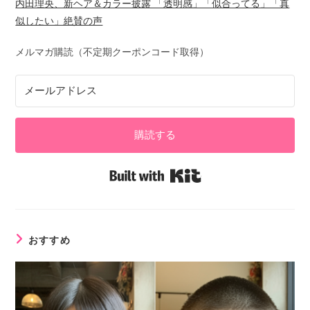
内田理央、新ヘア＆カラー披露 「透明感」「似合ってる」「真
似したい」絶賛の声
メルマガ購読（不定期クーポンコード取得）
購読する
Built with Kit
おすすめ