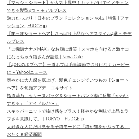
【マッシュ
ショート
】が人気上昇中！カットだけでイメチェン
できる髪型4つ – モデルプレス
魅力たっぷり！日本のブランドコレクション vol.2 | 特集 | ファ
ッション | FUDGE.jp
【艶っぽ
ショートヘア
】さっぱり上品なヘアスタイル4選 – モデ
ルプレス
「ご機嫌ナナメMAX」なお顔に爆笑！スマホを向けると激オコ
になっちゃう猫さんが話題 | NewsCafe
【40代のボブヘア】王道ボブは毛量調節でさりげなくカービー
に – Yahoo!ニュース
爽やかに大人感を底上げ。髪色チェンジでいつもの【
ショート
ヘア
】を旬顔アプデ – エキサイト
指原莉乃、セリーヌバッグ＆
ショート
パンツ姿に反響「かわい
すぎる」「アイドルだ〜」
スキッパーニットで抜け感をプラス！軽やかな色味で上品＆ラ
フさを意識して。 | TOKYO – FUDGE.jp
大好きな人にだけ見せる子猫モードに「猫が猫をかぶってる」 |
おたくま経済新聞