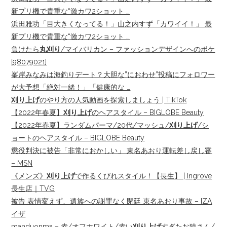
新プリ機で貴重な“激カワ2ショット …
浜田雅功「目大きくなってる！」山之内すず「カワイイ！」 最
新プリ機で貴重な“激カワ2ショット …
負けたら
丸刈り
/マイバリカン – ファッションデザインへのボケ
[98079021]
峯岸みなみは海釣りデート？大胆な”におわせ”投稿にフォロワー
が大予想「絶対一緒！」「健康的な …
刈り上げ
のやり方の人気動画を探索しましょう | TikTok
【2022年春夏】
刈り上げ
のヘアスタイル – BIGLOBE Beauty
【2022年春夏】ランダムパーマ/20代/マッシュ/
刈り上げ
/シ
ョートのヘアスタイル – BIGLOBE Beauty
懲役判決に被告「非常におかしい」 東名あおり運転差し戻し審
– MSN
《メンズ》
刈り上げ
で作るくびれスタイル！【長生】 | Ingrove
長生店｜TVG
被告 表情変えず、遺族への謝罪なく閉廷 東名あおり事故 – IZA
イザ
manduonma – 赤/オフホワイト/赤い
刈り上げ
すぎたお猿さん/