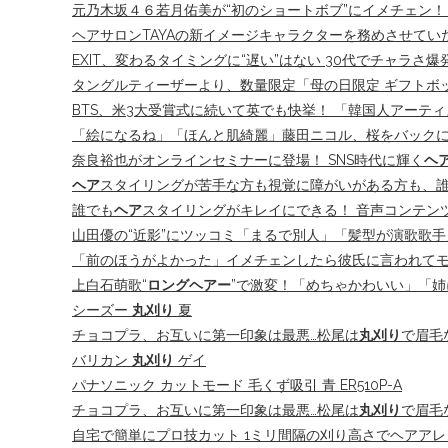
元乃木坂４６若月佑美が“初のショートボブ”にイメチェン！
ヘアサロンTAYAの新イメージキャラクターを務めさせてい
EXIT、変わるタイミングに“遅い”はない 30代でチャラ
タングルティーザーより、数量限定「母の日限定 ギフトボッ
BTS、米3大受賞式に続いて英でも快挙！ 「韓国人アーテ
「絵になるね」「ほんと肌綺麗」藤田ニコル、桜をバックに
奈良裕也がオンラインセミナーに登場！ SNS時代に輝く
ヘ
ヘア
スタイリングが苦手な方も視覚に障がいがある方も、誰
誰でも
ヘア
スタイリングがキレイにできる！ 音声コンテン
山田優の“近影”にツッコミ「まるで別人」「髪型が演歌歌手
「前のほうがよかった」イメチェンしたら彼氏に言われて
上白石萌歌“
ロングヘアー
”で激変！「めちゃかわいい」「
シーズー
丸刈り
夏
チョコプラ、お互いに第一印象は最悪…松尾は
丸刈り
で眉毛なし
バリカン
丸刈り
ゲイ
パナソニック カットモード 毛くず吸引 青 ER510P-A
チョコプラ、お互いに第一印象は最悪…松尾は
丸刈り
で眉毛
自宅で簡単にプロ技カット 1ミリ間隔の刈り高さでヘアア