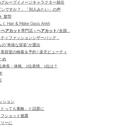
YAグループイメージキャラクター就任
ピンですか？」「別人みたい」の声
ト 髪型
ir & Make Oasis Ankh
-
ヘアカット
専門店＜
ヘアカット
/全国 …
ニティファッションシザーバッグ …
の“奇抜な容姿”が選出
美容室の検索＆予約 | 楽天ビューティ
とめ
位身長・体格、2位表情、1位は？
す
否
ッション
「とっても素敵」と話題に
オフショット披露
アリーに