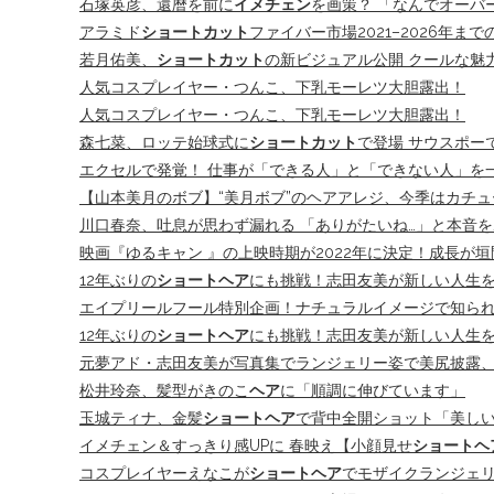
石塚英彦、還暦を前に
イメチェン
を画策？ 「なんでオーバ
アラミド
ショートカット
ファイバー市場2021–2026年ま
若月佑美、
ショートカット
の新ビジュアル公開 クールな魅
人気コスプレイヤー・つんこ、下乳モーレツ大胆露出！
人気コスプレイヤー・つんこ、下乳モーレツ大胆露出！
森七菜、ロッテ始球式に
ショートカット
で登場 サウスポー
エクセルで発覚！ 仕事が「できる人」と「できない人」を
【山本美月のボブ】“美月ボブ”のヘアアレジ、今季はカチ
川口春奈、吐息が思わず漏れる 「ありがたいね…」と本音
映画『ゆるキャン 』の上映時期が2022年に決定！成長が垣
12年ぶりの
ショートヘア
にも挑戦！志田友美が新しい人生
エイプリールフール特別企画！ナチュラルイメージで知られ
12年ぶりの
ショートヘア
にも挑戦！志田友美が新しい人生
元夢アド・志田友美が写真集でランジェリー姿で美尻披露、
松井玲奈、髪型がきのこ
ヘア
に「順調に伸びています」
玉城ティナ、金髪
ショートヘア
で背中全開ショット「美し
イメチェン＆すっきり感UPに 春映え【小顔見せ
ショートヘ
コスプレイヤーえなこが
ショートヘア
でモザイクランジェ