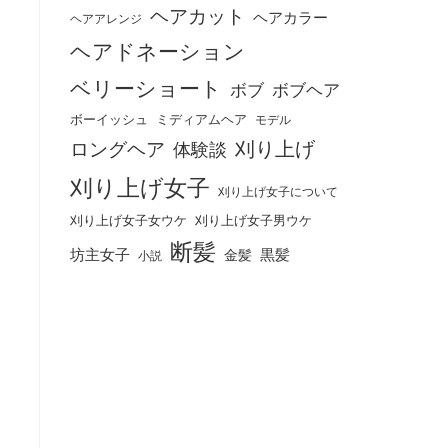
ヘアカット
ヘアカラー
ヘアアレンジ
ヘアドネーション
ベリーショート
ボブ
ボブヘア
ボーイッシュ
ミディアムヘア
モデル
刈り上げ
ロングヘア
体験談
刈り上げ女子
刈り上げ女子について
刈り上げ女子女ウケ
刈り上げ女子男ウケ
断髪
坊主女子
黒髪
金髪
小説