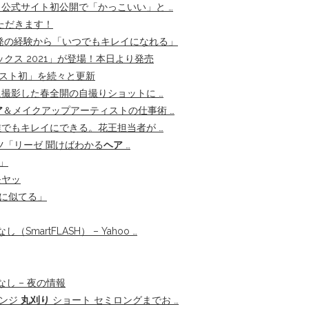
 公式サイト初公開で「かっこいい」と …
ただきます！
さ爆発の経験から「いつでもキレイになれる」
クス 2021」が登場！本日より発売
ィスト初」を続々と更新
撮影した春全開の自撮りショットに …
ア
＆メイクアップアーティストの仕事術 …
でもキレイにできる。花王担当者が …
ツ「リーゼ 聞けばわかる
ヘア
…
」
モヤッ
姉に似てる」
（SmartFLASH） – Yahoo …
なし – 夜の情報
レンジ
丸刈り
ショート セミロングまでお …