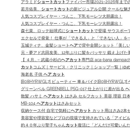
アラミド
ショートカット
ファイバー市場2021–2026年ま
若月佑美、
ショートカット
の新ビジュアル公開 クールな魅
人気コスプレイヤー・つんこ、下乳モーレツ大胆露出！
人気コスプレイヤー・つんこ、下乳モーレツ大胆露出！
森七菜、ロッテ始球式に
ショートカット
で登場 サウスポー
エクセルで発覚！ 仕事が「できる人」と「できない人」を
玉城ティナ、金髪ショート
ヘア
で背中全開ショット「美し
元・夢アド志田友美、12年ぶりに髪をバッサリ 鍛え上げた
【 ４月… – 武蔵小杉の
ヘアカット
専門店 aca-bana damp
カット
コムズ｜サービス・クリニック｜ショップ一覧｜ゆめ
海老名 子供
ヘア カット
[B08HYRWGL7] ビューティー 車＆バイク[B08HYRWGL7]
グリーンベル GREENBELL PSG-017 仕上がりに差が出る
ヘ
散髪 ハサミ
ヘアカット
はさみ セルフカット 美容 理容 日本製
MB-104
ヘアカット
はさみセット
収納ケース付 自宅で気軽に
ヘアカット
カット用はさみ2本セッ
美容室や理容室などプロの現場で支持されている「アイビル 
約４０年ぶり聖子ちゃん
カット
復活に「どんだけ可愛いんだ