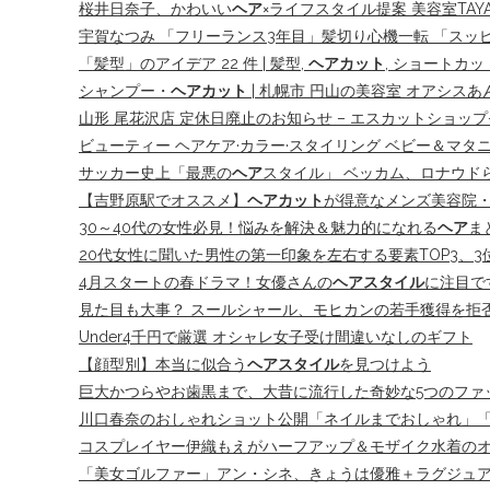
桜井日奈子、かわいい
ヘア
×ライフスタイル提案 美容室TA
宇賀なつみ 「フリーランス3年目」髪切り心機一転 「スッ
「髪型」のアイデア 22 件 | 髪型,
ヘアカット
, ショートカッ
シャンプー・
ヘアカット
| 札幌市 円山の美容室 オアシスあんく Ha
山形 尾花沢店 定休日廃止のお知らせ – エスカットショップ
ビューティー ヘアケア·カラー·スタイリング ベビー＆マタ
サッカー史上「最悪の
ヘア
スタイル」 ベッカム、ロナウドら
【吉野原駅でオススメ】
ヘアカット
が得意なメンズ美容院・
30～40代の女性必見！悩みを解決＆魅力的になれる
ヘア
ま
20代女性に聞いた男性の第一印象を左右する要素TOP3、3
4月スタートの春ドラマ！女優さんの
ヘアスタイル
に注目で
見た目も大事？ スールシャール、モヒカンの若手獲得を拒
Under4千円で厳選 オシャレ女子受け間違いなしのギフト
【顔型別】本当に似合う
ヘアスタイル
を見つけよう
巨大かつらやお歯黒まで、大昔に流行した奇妙な5つのファ
川口春奈のおしゃれショット公開「ネイルまでおしゃれ」
コスプレイヤー伊織もえがハーフアップ＆モザイク水着の
「美女ゴルファー」アン・シネ、きょうは優雅＋ラグジュ