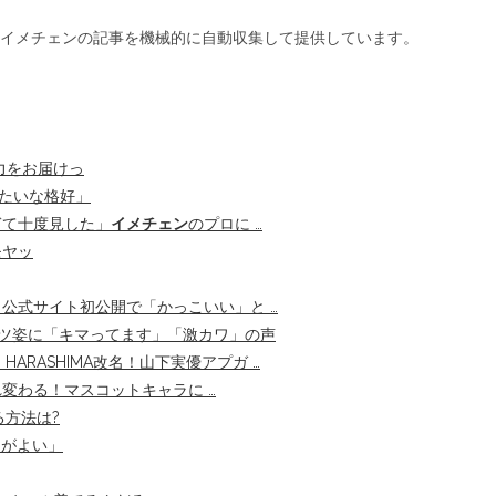
画、イメチェンの記事を機械的に自動収集して提供しています。
力をお届けっ
みたいな格好」
ぎて十度見した」
イメチェン
のプロに …
モヤッ
 公式サイト初公開で「かっこいい」と …
シャツ姿に「キマってます」「激カワ」の声
ARASHIMA改名！山下実優アプガ …
変わる！マスコットキャラに …
る方法は?
さがよい」