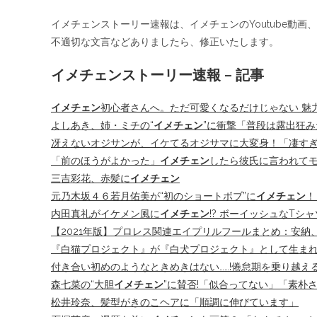
イメチェンストーリー速報は、イメチェンのYoutube動
不適切な文言などありましたら、修正いたします。
イメチェンストーリー速報 – 記事
イメチェン
初心者さんへ。ただ可愛くなるだけじゃない 魅
よしあき、姉・ミチの“
イメチェン
”に衝撃「普段は露出狂
冴えないオジサンが、イケてるオジサマに大変身！「凄す
「前のほうがよかった」
イメチェン
したら彼氏に言われて
三吉彩花、赤髪に
イメチェン
元乃木坂４６若月佑美が“初のショートボブ”に
イメチェン
！
内田真礼がイケメン風に
イメチェン
!? ボーイッシュなT
【2021年版】プロレス関連エイプリルフールまとめ：安納、H
『白猫プロジェクト』が『白犬プロジェクト』として生まれ
付き合い初めのようなときめきはない……!倦怠期を乗り越え
森七菜の“大胆
イメチェン
”に賛否!「似合ってない」「素朴
松井玲奈、髪型がきのこヘアに「順調に伸びています」