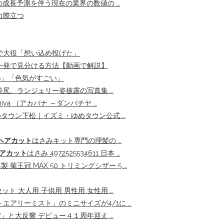
での成長予測を伴う現在の業界の数値の …
力際立つ
で大役「想い込め投げた」
一発で見分ける方法【動画で解説】
い」「色気がすごい」
美尻、ランジェリー姿披露の写真集 …
achiya （アカバナ ～ダンパチヤ …
タウン下松｜イズミ・ゆめタウン公式 …
ヘアカット
はさみキット専門の理髪の …
アカット
はさみ 4972525534611 日本 …
 菊王冠 MAX 50 トリミングシザー 5 …
ト 大人用 子供用 男性用 女性用 …
エアリーミスト」のミニサイズが4/1に …
」と大反響 デビュー４１周年迎え …