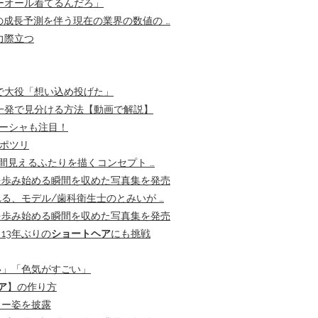
ーオール着てるんだろ」
での成長予測を伴う現在の業界の数値の …
力際立つ
で大役「想い込め投げた」
一発で見分ける方法【動画で解説】
ューシャも注目！
をポツリ
間見えるふたりを描くコンセプト …
を歩み始める瞬間を収めた写真集を発売
る、モデル/歯科衛生士のとみいが …
を歩み始める瞬間を収めた写真集を発売
13年ぶりの
ショートヘア
にも挑戦
い」「色気がすごい」
ア
】の作り方
リー姿を披露