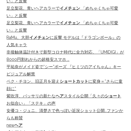
い」と反響
足立梨花、青いヘアカラーで
イメチェン
「めちゃくちゃ可愛
い」と反響
足立梨花、青いヘアカラーで
イメチェン
「めちゃくちゃ可愛
い」と反響
RaMu、大胆
イメチェン
に反響 モデルは『ドラゴンボール』の
人気キャラ
非接触体温計付きで新型コロナ時代に全力対応、「UMIDIGI」が
8000円割れからの超格安スマホ …
平祐奈がメイド姿で“シー”ポーズ 『ヒミツのアイちゃん』キー
ビジュアル解禁
ペク・チヨン、旧正月を迎え
ショートカット
に変身＝“さらに童
顔に”
紫吹淳、バッサリの新たな
ヘア
スタイル公開「久々の
ショート
お似合い」「ステキ」の声
女優コ・ジュニ、清楚さで色っぽい近況ショット公開…ファンか
らも称賛
new
ヘア