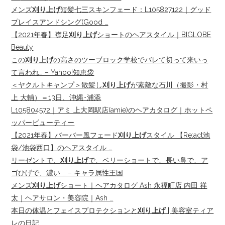
メンズ
刈り上げ
短髪七三スキンフェード：L105827122｜グッド
プレイスアンドシング(Good …
【2021年春】襟足
刈り上げ
ショートのヘアスタイル｜BIGLOBE
Beauty
この
刈り上げ
の高さのツーブロック学校でバレて切って来いっ
て言われ… – Yahoo!知恵袋
＜ヤクルトキャンプ＞散髪し
刈り上げ
が素敵な石川（撮影・村
上 大輔）＝13日、沖縄･浦添
L105804572｜アミ 上大岡駅店(amie)のヘアカタログ｜ホットペ
ッパービューティー
【2021年春】バーバー風フェード
刈り上げ
スタイル 【Re:act池
袋/池袋西口】のヘアスタイル …
リーゼントで、
刈り上げ
で、ベリーショートで、長い鼻で、ア
ゴひげで、濃い … – キャラ属性王国
メンズ
刈り上げ
ショート｜ヘアカタログ Ash 永福町店 内田 祥
太｜ヘアサロン・美容院｜Ash …
本日の体温とフェイスプロテクションと
刈り上げ
| 美容室ティア
レの日記