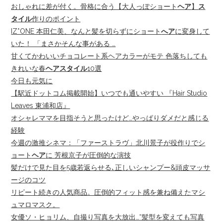
おしゃれに差が付く。骨格に合う【大人っぽショート
ヘア
】
ス
タイル
作りのポイント
IZ*ONE 本田仁美、なんと髪を切らずにショート
へア
に変身して
いた！ 「まさかそんな事がある …
甘くてかわいいチョコレート系ヘアカラーがモテ 色落ちしても
きれいな春
ヘアスタイル
10選
今日も元気に
【駅近ドットコム掲載開始】いつでも通いやすい 『Hair Studio
Leaves 東浦和店』
オシャレママを目指そうと思ったけど…やっぱりダメだと感じる
経験
今週の激推シネマ：「ファーストラヴ」北川景子が役作りでシ
ョート
ヘア
に 芳根京子が圧倒的な演技
髪だけで見た目を5歳若返らせる､正しいシャンプー&頭皮マッサ
ージのコツ
リピート続きの人気商品。圧倒的フィット感を兼ね備えたマシ
ュマロマスク。
女優ソ・ヒョリム、自撮り写真を大放出…“髪型を変えても写真