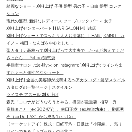
綺麗なショート
刈り上げ
子供 髪型 男の子 – 自由 髪型 コレク
ション
現代の髪型: 新鮮なレディース ツー ブロック パーマ 女子
刈り上げ
センターパート | HAIR SALON M川越店
刈り上げ
ショートでスッキリ大人お洒落に ｜ HAIR | KAINO－カ
イノ－ 梅田・なんばを中心とした …
聖カタリナ高校って
刈り上げ
って大丈夫でしたっけ?教えてくだ
さったら… – Yahoo!知恵袋
半個室サロン little×lily✂️ on Instagram: “
刈り上げ
てラインを出
すちょっと個性的なショート …
刈り上げ
| 全国の美容師が投稿するヘアカタログ・髪型スタイル
カタログの一覧ページ｜スタイルン
ツイステ アズール
刈り上げ
森氏「コロナがどうなろうとやる」撤回が最重要 -植草一秀
高橋まこと（ex.BOØWY）、林田正樹（ex.横道
坊主
）、榊原秀
樹（ex.De-LAX）から成る”Let's Go …
〔マーケットアイ〕株式：日経平均・日足は「小陽線」、売り
サインである「カブセ線」の形状に