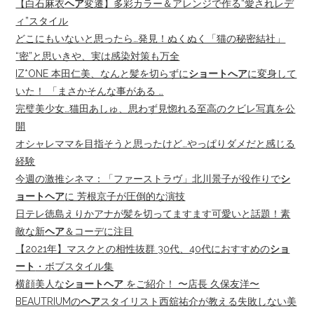
【白石麻衣
ヘア
変遷】多彩カラー＆アレンジで作る“愛されレデ
ィ”スタイル
どこにもいないと思ったら…発見！ぬくぬく「猫の秘密結社」
“密”と思いきや、実は感染対策も万全
IZ*ONE 本田仁美、なんと髪を切らずに
ショートへア
に変身して
いた！ 「まさかそんな事がある …
完璧美少女…猫田あしゅ、思わず見惚れる至高のクビレ写真を公
開
オシャレママを目指そうと思ったけど…やっぱりダメだと感じる
経験
今週の激推シネマ：「ファーストラヴ」北川景子が役作りで
シ
ョートヘア
に 芳根京子が圧倒的な演技
日テレ徳島えりかアナが髪を切ってますます可愛いと話題！素
敵な新
ヘア
＆コーデに注目
【2021年】マスクとの相性抜群 30代、40代におすすめの
ショ
ート
・ボブスタイル集
横顔美人な
ショートヘア
をご紹介！ 〜店長 久保友洋〜
BEAUTRIUMの
ヘア
スタイリスト西舘祐介が教える失敗しない美