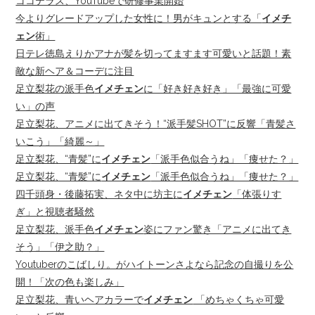
ココテラス、YouTubeで研修事業開始
今よりグレードアップした女性に！男がキュンとする「
イメチ
ェン
術」
日テレ徳島えりかアナが髪を切ってますます可愛いと話題！素
敵な新ヘア＆コーデに注目
足立梨花の派手色
イメチェン
に「好き好き好き」「最強に可愛
い」の声
足立梨花、アニメに出てきそう！“派手髪SHOT”に反響「青髪さ
いこう」「綺麗～」
足立梨花、“青髪”に
イメチェン
「派手色似合うね」「痩せた？」
足立梨花、“青髪”に
イメチェン
「派手色似合うね」「痩せた？」
四千頭身・後藤拓実、ネタ中に坊主に
イメチェン
「体張りす
ぎ」と視聴者騒然
足立梨花、派手色
イメチェン
姿にファン驚き「アニメに出てき
そう」「伊之助？」
Youtuberのこばしり。がハイトーンさよなら記念の自撮りを公
開！「次の色も楽しみ」
足立梨花、青いヘアカラーで
イメチェン
「めちゃくちゃ可愛