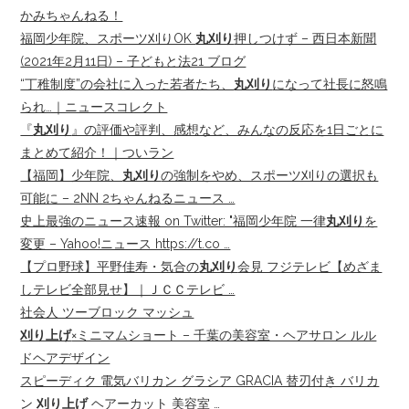
かみちゃんねる！
福岡少年院、スポーツ刈りOK
丸刈り
押しつけず – 西日本新聞
(2021年2月11日) – 子どもと法21 ブログ
“丁稚制度”の会社に入った若者たち、
丸刈り
になって社長に怒鳴
られ…｜ニュースコレクト
『
丸刈り
』の評価や評判、感想など、みんなの反応を1日ごとに
まとめて紹介！｜ついラン
【福岡】少年院、
丸刈り
の強制をやめ、スポーツ刈りの選択も
可能に – 2NN 2ちゃんねるニュース …
史上最強のニュース速報 on Twitter: "福岡少年院 一律
丸刈り
を
変更 – Yahoo!ニュース https://t.co …
【プロ野球】平野佳寿・気合の
丸刈り
会見 フジテレビ【めざま
しテレビ全部見せ】｜ＪＣＣテレビ …
社会人 ツーブロック マッシュ
刈り上げ
×ミニマムショート – 千葉の美容室・ヘアサロン ルル
ドヘアデザイン
スピーディク 電気バリカン グラシア GRACIA 替刃付き バリカ
ン
刈り上げ
ヘアーカット 美容室 …