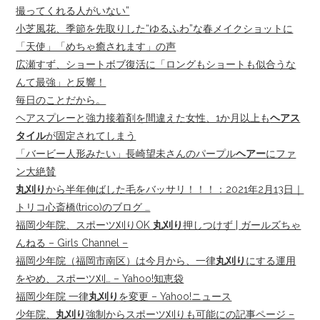
撮ってくれる人がいない”
小芝風花、季節を先取りした“ゆるふわ”な春メイクショットに
「天使」「めちゃ癒されます」の声
広瀬すず、ショートボブ復活に「ロングもショートも似合うな
んて最強」と反響！
毎日のことだから。
ヘアスプレーと強力接着剤を間違えた女性、1か月以上も
ヘアス
タイル
が固定されてしまう
「バービー人形みたい」長崎望未さんのパープル
ヘアー
にファ
ン大絶賛
丸刈り
から半年伸ばした毛をバッサリ！！！：2021年2月13日｜
トリコ心斎橋(trico)のブログ …
福岡少年院、スポーツ刈りOK
丸刈り
押しつけず | ガールズちゃ
んねる – Girls Channel –
福岡少年院（福岡市南区）は今月から、一律
丸刈り
にする運用
をやめ、スポーツ刈… – Yahoo!知恵袋
福岡少年院 一律
丸刈り
を変更 – Yahoo!ニュース
少年院、
丸刈り
強制からスポーツ刈りも可能にの記事ページ –