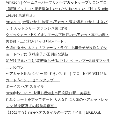
Amazon｜ゲームスーパーマリオ
ヘアカット
ケープサロンプロ
【駅近ドットコム掲載開始】いつでも通いやすい 『Hair Studio
Leaves 東浦和店』
Amazon | 散髪ハサミ 散髪
ヘアカット
髪を切る ハサミ すきバ
サミ カットシザー ステンレス製 自宅 …
クイックカットBB イオンモール下田店の
ヘアカット
専門の理・
美容師・上北郡おいらせ町のパート …
今週の激推シネマ：「ファーストラヴ」北川景子が役作りでシ
ョート
ヘア
に 芳根京子が圧倒的な演技
髪だけで見た目を5歳若返らせる､正しいシャンプー&頭皮マッサ
ージのコツ
ヘアカット
用品 シザー 髪 すきバサミ ［ プロ TB-35 35目25％
カット 6インチ セニングシザー …
ボーイズ
ヘア
スタイル
beautyhouse MiliMili｜福知山市民病院口駅｜美容室
丸みショートをアップデート 大人女性に人気の
ヘアカット
レッ
スン 城東区野江の駅前美容室 …
【2021年春】nine
ヘア
スタイルの
ヘア
スタイル｜BIGLOBE