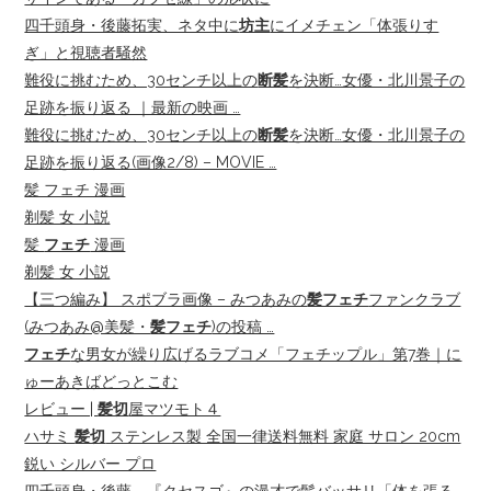
四千頭身・後藤拓実、ネタ中に
坊主
にイメチェン「体張りす
ぎ」と視聴者騒然
難役に挑むため、30センチ以上の
断髪
を決断…女優・北川景子の
足跡を振り返る ｜最新の映画 …
難役に挑むため、30センチ以上の
断髪
を決断…女優・北川景子の
足跡を振り返る(画像2/8) – MOVIE …
髪 フェチ 漫画
剃髪 女 小説
髪
フェチ
漫画
剃髪 女 小説
【三つ編み】 スポブラ画像 – みつあみの
髪フェチ
ファンクラブ
(みつあみ@美髪・
髪フェチ
)の投稿 …
フェチ
な男女が繰り広げるラブコメ「フェチップル」第7巻｜に
ゅーあきばどっとこむ
レビュー |
髪切
屋マツモト４
ハサミ
髪切
ステンレス製 全国一律送料無料 家庭 サロン 20cm
鋭い シルバー プロ