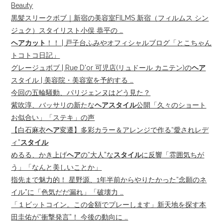
Beauty
黒髪スリークボブ｜新宿の美容室FILMS 新宿（フィルムス シン
ジュク）スタイリスト小俣 恭平の …
ヘアカット
！！ | 戸子台ふみやオフィシャルブログ「とこちゃん
トコトコ日記」
グレージュボブ | Rue D'or 可児店(リュドール カニテン)の
ヘア
スタイル | 美容院・美容室を予約する …
今回の五輪騒動、パリジェンヌはどう見た？
紫吹淳、バッサリの新たな
ヘアスタイル
公開「久々のショート
お似合い」「ステキ」の声
【白石麻衣
ヘア
変遷】多彩カラー＆アレンジで作る“愛されレデ
ィ”
スタイル
めるる、かき上げ
ヘア
の“大人”な
スタイル
に反響「雰囲気ちが
う」「なんと美しいことか」
指先まで魅力的！ 星野源、1年半前からやりたかった“念願のネ
イル”に「色気だだ漏れ」「破壊力 …
「１ビットコイン。この金額でプレーします」新天地を探す本
田圭佑が“衝撃発言”！ 今後の動向に …