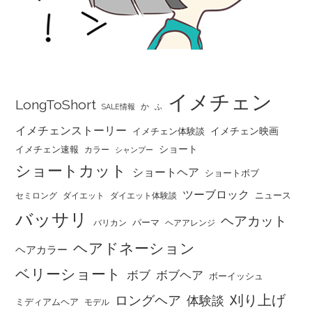
イメチェン
LongToShort
か
SALE情報
ふ
イメチェンストーリー
イメチェン映画
イメチェン体験談
ショート
イメチェン速報
カラー
シャンプー
ショートカット
ショートヘア
ショートボブ
ツーブロック
ニュース
セミロング
ダイエット
ダイエット体験談
バッサリ
ヘアカット
パーマ
バリカン
ヘアアレンジ
ヘアドネーション
ヘアカラー
ベリーショート
ボブ
ボブヘア
ボーイッシュ
刈り上げ
ロングヘア
体験談
ミディアムヘア
モデル