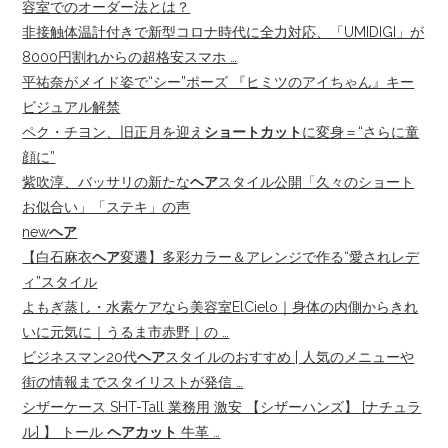
容室でのオーダー法とは？
非接触体温計付きで新型コロナ時代に全力対応、「UMIDIGI」が
8000円割れからの超格安スマホ …
平祐奈がメイド姿で“シー”ポーズ 『ヒミツのアイちゃん』キー
ビジュアル解禁
ペク・チヨン、旧正月を迎え
ショートカット
に変身＝“さらに童
顔に”
紫吹淳、バッサリの新たな
ヘア
スタイル公開「久々のショート
お似合い」「ステキ」の声
new
ヘア
【白石麻衣
ヘア
変遷】多彩カラー＆アレンジで作る“愛されレデ
ィ”スタイル
よもぎ蒸し・水素ケアなら美容室ElCielo｜身体の内側からきれ
いに元気に｜うるま市赤野｜の …
ビジネスマン20代
ヘア
スタイルのおすすめ | 人気のメニューや
街の情報までスタイリストが発信 …
シザーケース SHT-Tall 業務用 激安 【シザーハンズ】 [ナチュラ
ル] 】 トール
ヘアカット
牛革 …