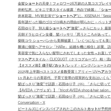
金髪
ショート
の天使！フォロワー26万超の人気コスプレイ
井桁弘恵、ビキニで美スタイル披露「色白で綺麗」「
ショ
井本彩花、MV初主演で“
ショートヘア
”に。KISENA.H「S
長年謎だった猫のゴロゴロ鳴きの理由が明らかに – ペット
石田ゆり子、別人級
ショートヘア
“激変”→さらにカット 
元朝ドラヒロイン女優、髪バッサリ「思うところがあって
柴咲コウ ショーパンから美脚披露！「いくつになっても美し
勝浦に個室ヘアサロン「HARe」 結婚を機に移住し起業、訪
美容室で気に入らない髪型にされてしまった女性→お直しで大
ヤス
ヘア
スタイル – CLICQUOT（クリコグループ） 柏・流
【オススメ順】磯子駅/
カット
/レッド・ピンク/ショート
2025年上半期べストコスメ多数受賞！アリィー UV
ヘア
カラ
1ヶ月あたりの美容代、子育て世帯の現実的な支出はいくら
髪ばっさり“激変”で話題・石田ゆり子（55）「さらに切って
【AVEDA（アヴェダ）】「tricot AVEDA shop＆hair sa
髪ばっさり“激変”で話題・石田ゆり子（55）「さらに切って
Conversation – X
ビートルズにインスパイアされたこのカルト
カット
が予想外