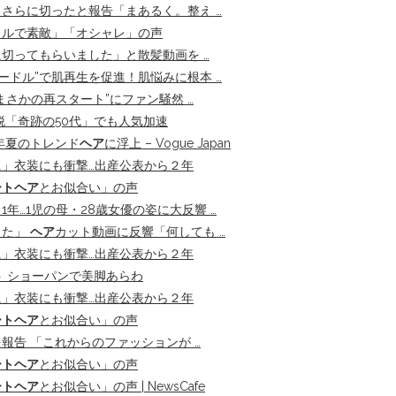
さらに切ったと報告「まあるく。整え …
ラルで素敵」「オシャレ」の声
切ってもらいました」と散髪動画を …
ードル”で肌再生を促進！肌悩みに根本 …
さかの再スタート”にファン騒然 …
脱「奇跡の50代」でも人気加速
5年夏のトレンド
ヘア
に浮上 – Vogue Japan
」衣装にも衝撃…出産公表から２年
ートヘア
とお似合い」の声
…1児の母・28歳女優の姿に大反響 …
した」
ヘア
カット動画に反響「何しても …
」衣装にも衝撃…出産公表から２年
ト ショーパンで美脚あらわ
」衣装にも衝撃…出産公表から２年
ートヘア
とお似合い」の声
告 「これからのファッションが …
ートヘア
とお似合い」の声
ートヘア
とお似合い」の声 | NewsCafe