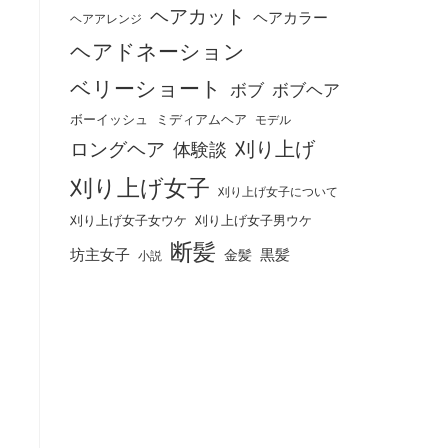
ヘアカット
ヘアカラー
ヘアアレンジ
ヘアドネーション
ベリーショート
ボブ
ボブヘア
ボーイッシュ
ミディアムヘア
モデル
刈り上げ
ロングヘア
体験談
刈り上げ女子
刈り上げ女子について
刈り上げ女子女ウケ
刈り上げ女子男ウケ
断髪
坊主女子
黒髪
金髪
小説