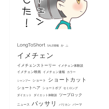
LongToShort
か
SALE情報
ふ
イメチェン
イメチェンストーリー
イメチェン体験談
イメチェン映画
イメチェン速報
カラー
ショートカット
ショート
シャンプー
ショートヘア
ショートボブ
セミロング
ツーブロック
ダイエット
ダイエット体験談
バッサリ
ニュース
パーマ
バリカン