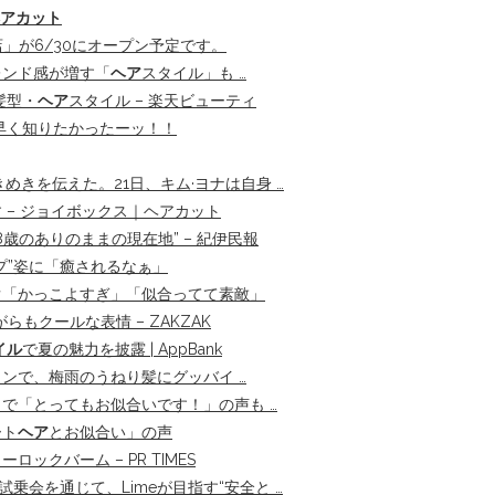
アカット
店」が6/30にオープン予定です。
レンド感が増す「
ヘア
スタイル」も …
髪型・
ヘア
スタイル – 楽天ビューティ
と早く知りたかったーッ！！
きを伝えた。21日、キム·ヨナは自身 …
– ジョイボックス｜ヘアカット
8歳のありのままの現在地” – 紀伊民報
プ”姿に「癒されるなぁ」
ぐ「かっこよすぎ」「似合ってて素敵」
もクールな表情 – ZAKZAK
イル
で夏の魅力を披露 | AppBank
ロンで、梅雨のうねり髪にグッバイ …
で「とってもお似合いです！」の声も …
ート
ヘア
とお似合い」の声
ーロックバーム – PR TIMES
乗会を通じて、Limeが目指す“安全と …