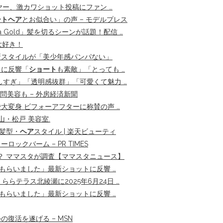
ヤー、激カワショット投稿にファン …
ートヘア
とお似合い」の声 – モデルプレス
epia Gold」髪を切るシーンが話題！配信 …
大好き！
最新スタイルが「美少年感パンパない」
」に反響「
ショート
も素敵」「とっても …
すぎ」「透明感抜群」「可愛くて魅力 …
問美容も – 外房経済新聞
変身 ビフォーアフターに称賛の声 …
山・松戸 美容室.
の髪型・
ヘア
スタイル | 楽天ビューティ
ーロックバーム – PR TIMES
？ ママスタが調査【ママスタニュース】
もらいました」最新ショットに反響 …
lon」ららテラス北綾瀬に2025年6月24日 …
もらいました」最新ショットに反響 …
の復活を遂げる – MSN