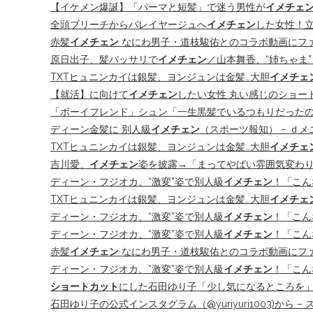
【イケメン爆誕】「パーマと短髪」で迷う男性が
イメチェ
全頭ブリーチからバレイヤージュへ
イメチェン
した女性！
赤髪
イメチェン
なにわ男子・道枝駿佑とのコラボ動画にフ
原日出子、髪バッサリで
イメチェン
／山本舞香、“姉ちゃま”と親
TXTヒュニンカイは銀髪、ヨンジュンは金髪…大胆
イメチェ
【就活】に向けて
イメチェン
したい女性 丸い感じのショート
「ボーイフレンド」シュン「一生黒髪でいるつもりだった
ディーン金髪に 別人級
イメチェン
（スポーツ報知） – ｄメ
TXTヒュニンカイは銀髪、ヨンジュンは金髪…大胆
イメチェ
吉川愛、
イメチェン
姿を披露→「まってやばい雰囲気変わり
ディーン・フジオカ、“激変”姿で別人級
イメチェン
！「こん
TXTヒュニンカイは銀髪、ヨンジュンは金髪…大胆
イメチェ
ディーン・フジオカ、“激変”姿で別人級
イメチェン
！「こん
ディーン・フジオカ、“激変”姿で別人級
イメチェン
！「こん
赤髪
イメチェン
なにわ男子・道枝駿佑とのコラボ動画にフ
ディーン・フジオカ、“激変”姿で別人級
イメチェン
！「こん
ショートカット
にした石田ゆり子「少し気になるところを」
石田ゆり子の公式インスタグラム（@yuriyuri1003)から – スポニ