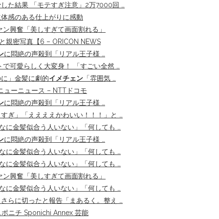
ン
した結果 「モテすぎ注意」2万7000回 …
立体感のある仕上がりに感動
ァン興奮「美しすぎて画面割れる」
密写真【6 – ORICON NEWS
ン
に悶絶の声殺到「リアル王子様 …
で可愛らしく大変身！ 「すごい全然 …
のに」金髪に劇的
イメチェン
「雰囲気 …
ニューニュース – NTTドコモ
ン
に悶絶の声殺到「リアル王子様 …
すぎ」「ええええかわいい！！！」と …
なに金髪似合う人いない」「何しても …
ン
に悶絶の声殺到「リアル王子様 …
なに金髪似合う人いない」「何しても …
なに金髪似合う人いない」「何しても …
ァン興奮「美しすぎて画面割れる」
なに金髪似合う人いない」「何しても …
さらに切ったと報告「まあるく。整え …
チ Sponichi Annex 芸能