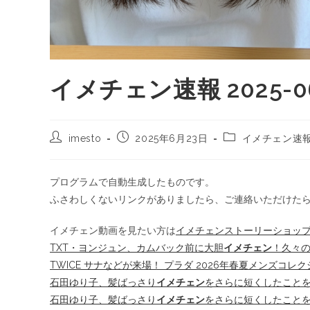
イメチェン速報 2025-06
imesto
2025年6月23日
イメチェン速
プログラムで自動生成したものです。
ふさわしくないリンクがありましたら、ご連絡いただけた
イメチェン動画を見たい方は
イメチェンストーリーショッ
TXT・ヨンジュン、カムバック前に大胆
イメチェン
！久々の
TWICE サナなどが来場！ プラダ 2026年春夏メンズコレクション
石田ゆり子、髪ばっさり
イメチェン
をさらに短くしたことを
石田ゆり子、髪ばっさり
イメチェン
をさらに短くしたことを