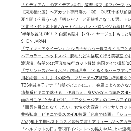
「ミディアム」のアイデア 40 件 | 髪型 ボブ, ボブパーマ,
ヘ
【東京都北区】
ヘアカット
専門店の「QB HOUSE十条駅前
夏全開！今買うべき「柄シャツ」と正解着こなし６選。ト
下北沢・代々木上原/
カット
/エレガント/ロング/新着順の
"半年放置"もOK！？ 白髪も隠す【バレイヤージュ】もっ
SHEIN JAPAN
「フィギュアクイーン」キム·ヨナがもう一度スタイルでときめ
ヘアカラー、ヘッドスパ、脱毛などを幅広く行う美容室です 
渡邊渚、待望の1st写真集先行
カット
解禁 南国タイで撮影“2
「プリンセスだーりおだ」内田理央、”くるくるハーフアッ
川谷絵音「久しぶりの脱色」ブリーチ
ヘア
披露に絶賛相次
TBS南後杏子アナ「前髪がどこかに…」、突風によろめきながら
清楚系ビキニで魅せる！ 伊織もえ、爽やかな三つ編み
スタ
雨の日こそ “とかすだけ”。『アクシージア』のコームアイ
「面長を目立たなくしたい」女性が大変身！バッサリカット
井桁弘恵、ビキニで美
スタイル
披露「色白で綺麗」「ショ
2025年上半期べストコスメ多数受賞！アリィー UV
ヘア
カラ
「ヘルメットの日」警視庁イベントへの協力やJALとの連携試