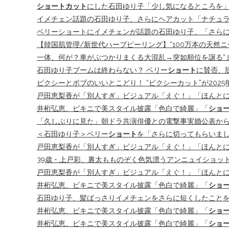
ショートカット
にした石田ゆり子「少し気になるところを」
イメチェン話題の石田ゆり子、さらにヘアカット「ナチュ
ベリーショートにイメチェンが話題の石田ゆり子、「さらに
【韓国肌管理/新世代ハーブピーリング】“100万本の天然ニ
一体、何が？車がぶつかりまくる大混乱→突如順位を譲る“ま
石田ゆり子ブームは終わらない？ ベリー
ショート
に賛否、
ピクシーとボブのいいとこどり！ “ビクシーカット”が202
戸田恵梨香が「別人すぎ」ビジュアル「えぐ！」「ほんとに
井桁弘恵、ビキニで美スタイル披露「色白で綺麗」「
ショ
「久しぶりに見た」朝ドラ共演俳優との電撃事実婚公表から1年
＜石田ゆり子＞ベリー
ショート
を「さらに切ってもらいま
戸田恵梨香が「別人すぎ」ビジュアル「えぐ！」「ほんとに
39歳・上戸彩、裏太もものぞく色気漂うアンニュイショッ
戸田恵梨香が「別人すぎ」ビジュアル「えぐ！」「ほんとに
井桁弘恵、ビキニで美スタイル披露「色白で綺麗」「
ショ
石田ゆり子、髪ばっさりイメチェンをさらに短くしたことを報
井桁弘恵、ビキニで美スタイル披露「色白で綺麗」「
ショ
井桁弘恵、ビキニで美スタイル披露「色白で綺麗」「
ショ