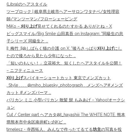
(Libra)のヘアスタイル
ツーブロック | 岐阜県土岐市ヘアーサロンワタナベ/女性理容
師/マンツーマン/フローシェービング
MiKo –
刈り上げ
見せてくれるのたすかる ありがとね – X
ビッグスマイル/Big Smile 山田真吾 on Instagram: "同級生の息
子シリーズ 同級生と …
||: 梅竹 :||@しばらく猫の介護 on X: "後ろさっぱり
刈り上げ
にし
たので後ろから見たら少年になった …
「短いのもいい！」立花裕大、短くしたヘアスタイルを公開！
– ニフティニュース
刈り上げ
スパイキーショートカット 東京でメンズカット
. Style . . . . @miho_bluesky_photograph . .メンズヘア#メンズ
カット #メンズパーマ …
バリカン ミニ 小型バリカン 散髪 髭 もみあげ – Yahoo!オークシ
ョン
Cut / Center part ヘアカタ@t_hayashiii The WHITE NOTE. 熊本
県熊本市中央区南井町1-1NKビ …
timelesz・寺西拓人、みんなで作ったてるてる
坊主
の写真を投