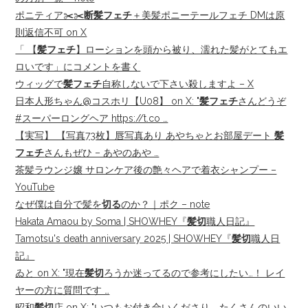
ポニティア✂️✂️
断髪フェチ
＋美髪ポニーテールフェチ DMは原
則返信不可 on X
「 【
髪フェチ
】ローションを頭から被り、濡れた髪がとてもエ
ロいです」にコメントを書く
ウィッグで
髪フェチ
自称しないで下さい殺しますよ – X
日本人形ちゃん@コスホリ【U08】 on X: "
髪フェチ
さんどうぞ
#スーパーロングヘア https://t.co …
【実写】 【写真73枚】唇写真あり あやちゃとお部屋デート
髪
フェチ
さんもぜひ – あやのあや …
茶髪ラウンジ嬢 サロンケア後の艶々ヘアで着衣シャンプー –
YouTube
なぜ僕は自分で髪を
切る
のか？｜ポク – note
Hakata Amaou by Soma | SHOWHEY『
髪切
職人日記』
Tamotsu's death anniversary 2025 | SHOWHEY『
髪切
職人日
記』
ゐと on X: "現在
髪切
ろうか迷ってるので参考にしたい…！ レイ
ヤーの方に質問です …
昭和
髪切
店 on X: "いつもお付き合いくださり、たくさんのいい