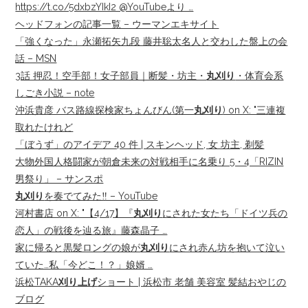
https://t.co/5dxbzYIkI2 @YouTubeより …
ヘッドフォンの記事一覧 – ウーマンエキサイト
「強くなった」永瀬拓矢九段 藤井聡太名人と交わした盤上の会
話 – MSN
3話 押忍！空手部！女子部員｜断髪・坊主・
丸刈り
・体育会系
しごき小説 – note
沖浜貴彦 バス路線探検家ちょんびん(第一
丸刈り
) on X: "三連複
取れたけれど
「ぼうず」のアイデア 40 件 | スキンヘッド, 女 坊主, 剃髪
大物外国人格闘家が朝倉未来の対戦相手に名乗り 5・4「RIZIN
男祭り」 – サンスポ
丸刈り
を奏でてみた‼️ – YouTube
河村書店 on X: "【4/17】『
丸刈り
にされた女たち「ドイツ兵の
恋人」の戦後を辿る旅』藤森晶子 …
家に帰ると黒髪ロングの娘が
丸刈り
にされ赤ん坊を抱いて泣い
ていた…私「今どこ！？」娘婿 …
浜松TAKA
刈り上げ
ショート | 浜松市 老舗 美容室 髪結おやじの
ブログ