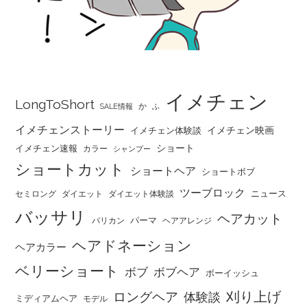
イメチェン
LongToShort
か
SALE情報
ふ
イメチェンストーリー
イメチェン映画
イメチェン体験談
ショート
イメチェン速報
カラー
シャンプー
ショートカット
ショートヘア
ショートボブ
ツーブロック
ニュース
セミロング
ダイエット
ダイエット体験談
バッサリ
ヘアカット
パーマ
バリカン
ヘアアレンジ
ヘアドネーション
ヘアカラー
ベリーショート
ボブ
ボブヘア
ボーイッシュ
刈り上げ
ロングヘア
体験談
ミディアムヘア
モデル