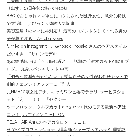
「天国より美しい」イ·ジョンウンがもう一度の歴代級変身に乗
り出す。19日午後10時40分に初 …
BBQでおしゃれママ軍団にコケにされた独身女性、意外な特技
で大逆転！／びっくり体験人気記事
美容室帰りのママに神対応！ 最高のコメントをしてくれる男の
子が尊すぎる – Ameba News
fumika on Instagram: "． @hoseki_hosaka さんの
ヘア
スタイル
だいすき ‍↕️ #サロンモデル …
あの縮毛矯正は「もう時代遅れ」 | 話題の「激変
カット
officialブ
ログ」 丸みスペシャリスト 中高 …
「似合う髪型が分からない…」髪型迷子の女性がお任せ
カット
で
劇的チェンジ！アフターに「別人 …
元NMB30歳女性アナ、キャミワンピ姿でチラリ…サービスショ
ット「え！！！！」「セクシー」
ツーブロック、ウルフ
カット
etc.30〜40代のモテる最新
ヘア
は
コレ！ | ボディメンテ – LEON
TELA HAIR Annaの
ヘア
カタログ – ミニモ
FCYSY プロフェッショナル理容師 シャープヘアハサミ 理髪鋏