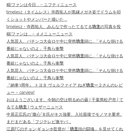
稿!ファンは今日 … – ニフティニュース
timelesz（タイムレス）寺西拓人が黒縁メガネ姿でドラムを叩
くショットやメンバーと描いた …
timelesz・寺西拓人、みんなで作ったてるてる
坊主
の写真を投
稿!ファンは … – ｄメニューニュース
人気芸人、パチンコ大会ロケ中に突然
坊主
頭に…「そんな掛ける
番組じゃないのよ」千鳥ら衝撃
人気芸人、パチンコ大会ロケ中に突然
坊主
頭に…「そんな掛ける
番組じゃないのよ」千鳥ら衝撃
人気芸人、パチンコ大会ロケ中に突然
坊主
頭に…「そんな掛ける
番組じゃないのよ」千鳥ら衝撃
『納車3周年』 トヨタ ヴェルファイア ねぎ
坊主
ー２さんのレビ
ュー – carview!
おはようございます。今朝の空は明るめの曇 | 千葉県松戸市 | て
るてる
坊主
| ウェザーニュース
中居正広氏の“腹心”Ｂ氏がキス強要、入社面接でモノマネ要求…
まだまだある「フジテレビ激ヤバ …
江原FCのチョン·ギョンホ監督が「
坊主
頭の闘魂」を見せてくれ