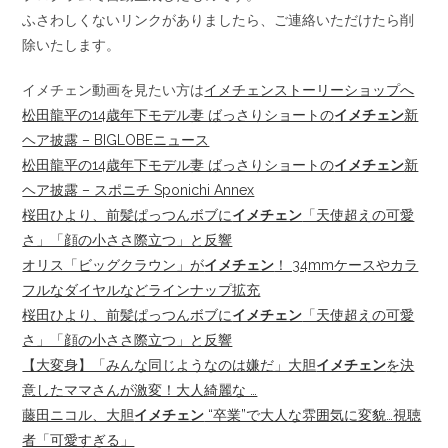
ふさわしくないリンクがありましたら、ご連絡いただけたら削
除いたします。
イメチェン動画を見たい方は
イメチェンストーリーショップへ
松田龍平の14歳年下モデル妻 ばっさりショートの
イメチェン
新
ヘア披露 – BIGLOBEニュース
松田龍平の14歳年下モデル妻 ばっさりショートの
イメチェン
新
ヘア披露 – スポニチ Sponichi Annex
桜田ひより、前髪ぱっつんボブに
イメチェン
「天使超えの可愛
さ」「顔の小ささ際立つ」と反響
オリス「ビッグクラウン」が
イメチェン
！ 34mmケースやカラ
フルなダイヤルなどラインナップ拡充
桜田ひより、前髪ぱっつんボブに
イメチェン
「天使超えの可愛
さ」「顔の小ささ際立つ」と反響
【大変身】「みんな同じようなのは嫌だ」大胆
イメチェン
を決
意したママさんが激変！大人綺麗な …
藤田ニコル、大胆
イメチェン
“卒業”で大人な雰囲気に変貌…視聴
者「可愛すぎる︎」