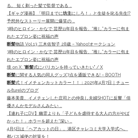
る。 短く剃った髪で監督である …
【ギャグ漫画】「明日までに
坊主
にしろ！」と生徒を叱る先生!?
予想外なストーリー展開に爆笑の …
3時のヒロイン・かなで 芸歴11年目を報告、“推し”カラーに包ま
れたエプロン姿に祝福の声
断髪
物語 Vol.13 三木佐智子 28歳 – Yahoo!オークション
3時のヒロイン・かなで 芸歴11年目を報告、“推し”カラーに包ま
れたエプロン姿に祝福の声
境 on X: "
断髪
式にバリカンを持っていきたい" / X
断髪
に関する人気の同人グッズ7点を通販できる! – BOOTH
断髪
式！イメチェンカットカラー！！：2025年4月7日｜チュー
ル(ture)のブログ
藤本美貴、イメチェンした庄司との仲良し夫婦SHOTに反響「俳
優さんかモデルさんみたい …
【連れ子にDV】幽霊よりも「子どもを虐待する大人の方がやば
かった！」ホラーを超えた“深い …
4月5日は「ヘアカットの日」。港区チャレコミ大学入学式へ。
都バス減便の対策を！