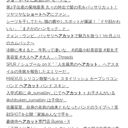
ショートヘア
に絶賛の声 モードな …
第2子出産の菊地亜美 久々の外出で髪の毛をバッサリカット！
ツヤツヤな
ショートヘア
にファン …
シーツを干してたら…猫の癒やしスポットが爆誕！「ドヤ顔かわ
いい」「まさかのハンモック」と …
クォン・ウンビ、バッサリ
ヘアカット
で魅力を放つ！3か月ぶり
のカムバックへ
冷静に考えると、牛乳って凄いな。 #武蔵小杉美容室 #新丸子
美容室 #大人
ヘア
#大人 … – Threads
SPUR / シュプール on X: "「人生最悪の
ヘアカット
」 ヘアスタ
イルの失敗を報告したエミリーだ …
MAEXUS シリコン散髪ベルト スタイリッシュ カーブシリコン
バンド
ヘアカット
バンド スキン …
入学式前に @_sunvalley_ にて
ヘアカット
‍♀️ お子さんがいる
@shibuken_sunvalley は子供が …
佐藤栞里、自身の名前の由来ともなったバンドのライブへ！笑
顔SHOTを公開「家族みんなで手を …
豪徳寺
ヘアカット
専門店 Buena – X