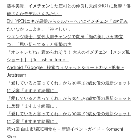
藤本美貴、
イメチェン
した庄司との仲良し夫婦SHOTに反響「俳
優さんかモデルさんみたい …
ENHYPENニキが黒髪からシルバーヘアに
イメチェン
「2次元み
たいなかっこよさ」「神々しい …
ウエンツ瑛士、髪色大胆チェンジで変身「顔の美しさが際立
つ」「思い切ってる」と衝撃の声
「オシャレだね」褒められそう！ 大人の
イメチェン
【メンズ風
ショート】（ftn-fashion trend …
Android「Google」検索ウィジェット
ショートカット
拡充 –
Jetstream
「愛していると言ってくれ」から30年…52歳女優の最新ショット
に反響「ますます綺麗に …
「愛していると言ってくれ」から30年…52歳女優の最新ショット
に反響「ますます綺麗に …
「愛していると言ってくれ」から30年…52歳女優の最新ショット
に反響「ますます綺麗に …
第31回 白山市場DE朝食を – 新潟イベントガイド – Komachi
Web