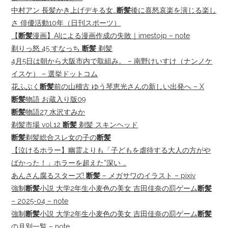
中村アン 長髪かき上げデキる女…
断髪
後に喜怒哀楽を演じる楽し
さ 俳優活動10年（日刊スポーツ）
【
断髪
漫画】AIによる漫画作成の失敗｜imestojp – note
剃りっ怒 45 すなっち
断髪
剃髪
4月5日は朝から大阪市内で取組み。 – 南野けいすけ（ナンノケ
イスケ） – 選挙ドットコム
花ふぶく
断髪
前の山稽古 ゆう琴恵光さんの新しい出発へ – X
断髪
物語 お蔵入り版09
断髪
物語27 水沢すみか
剃髪市場 vol.12
断髪
剃髪 スキンヘッド
断髪
剃髪総合スレ女の子の
断髪
【泣けるホラー】幽霊よりも「子どもを虐待する大人の方がや
ばかった！」ホラーを超えた“深い …
あんさん腐るスターズ!
断髪
– メガサワのイラスト – pixiv
強制
断髪
小説 大学2年生小麦色の美女 吉田佳奈の罰ゲーム
断髪
– 2025-04 – note
強制
断髪
小説 大学2年生小麦色の美女 吉田佳奈の罰ゲーム
断髪
の月別一覧 – note