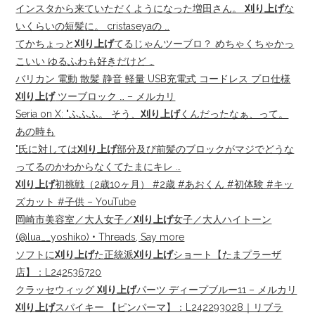
インスタから来ていただくようになった増田さん。
刈り上げ
な
いくらいの短髪に。 cristaseyaの …
てかちょっと
刈り上げ
てるじゃんツーブロ？ めちゃくちゃかっ
こいい ゆるふわも好きだけど …
バリカン 電動 散髪 静音 軽量 USB充電式 コードレス プロ仕様
刈り上げ
ツーブロック … – メルカリ
Seria on X: "ふふふ。 そう、
刈り上げ
くんだったなぁ、って。
あの時も
"氏に対しては
刈り上げ
部分及び前髪のブロックがマジでどうな
ってるのかわからなくてたまにキレ …
刈り上げ
初挑戦（2歳10ヶ月） #2歳 #あおくん #初体験 #キッ
ズカット #子供 – YouTube
岡崎市美容室／大人女子／
刈り上げ
女子／大人ハイトーン
(@lua__yoshiko) • Threads, Say more
ソフトに
刈り上げ
た正統派
刈り上げ
ショート【たまプラーザ
店】：L242536720
クラッセウィッグ
刈り上げ
パーツ ディープブルー11 – メルカリ
刈り上げ
スパイキー 【ピンパーマ】：L242293028｜リブラ