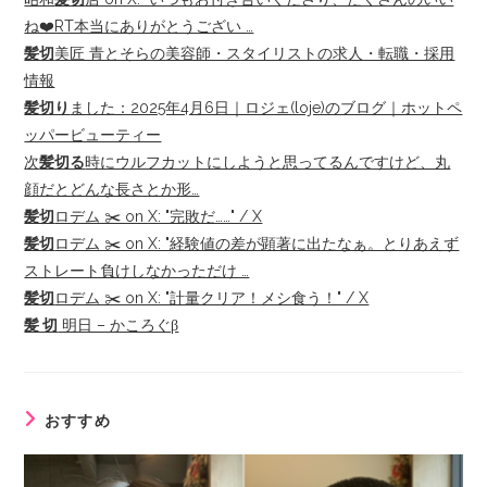
ね❤️RT本当にありがとうござい …
髪切
美匠 青とそらの美容師・スタイリストの求人・転職・採用
情報
髪切り
ました：2025年4月6日｜ロジェ(loje)のブログ｜ホットペ
ッパービューティー
次
髪切る
時にウルフカットにしようと思ってるんですけど、丸
顔だとどんな長さとか形…
髪切
ロデム ✂️ on X: "完敗だ……" / X
髪切
ロデム ✂️ on X: "経験値の差が顕著に出たなぁ。とりあえず
ストレート負けしなかっただけ …
髪切
ロデム ✂️ on X: "計量クリア！メシ食う！" / X
髪 切
明日 – かころぐβ
おすすめ