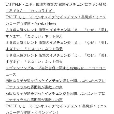
ENHYPEN・ニキ、破壊力抜群の“銀髪
イメチェン
”にファン騒然
「息できん」「カッコ良すぎ …
TWICE モモ、“そばかすメイク”で
イメチェン
！美脚輝くミニス
カコーデも披露 – Ameba News
３９歳人気タレント 衝撃の
イメチェン
姿「え…」「なぜ」「美し
すぎます」「まぶしい」ネット仰天
３９歳人気タレント 衝撃の
イメチェン
姿「え…」「なぜ」「美し
すぎます」「まぶしい」ネット仰天
３９歳人気タレント 衝撃の
イメチェン
姿「え…」「なぜ」「美し
すぎます」「まぶしい」ネット仰天
スヴェンソングループ会社合併に関するお知らせ – ニコニコニ
ュース
石田ゆり子が髪を切った
イメチェン
姿を公開。ふわふわヘアに
「ナチュラルな雰囲気が素敵」の声
石田ゆり子が髪を切った
イメチェン
姿を公開。ふわふわヘアに
「ナチュラルな雰囲気が素敵」の声
TWICE モモ、“そばかすメイク”で
イメチェン
！ 美脚輝くミニス
カコーデも披露 – クランクイン！