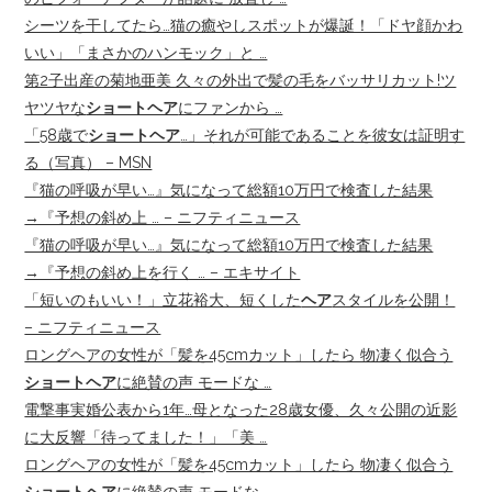
シーツを干してたら…猫の癒やしスポットが爆誕！「ドヤ顔かわ
いい」「まさかのハンモック」と …
第2子出産の菊地亜美 久々の外出で髪の毛をバッサリカット!ツ
ヤツヤな
ショートヘア
にファンから …
「58歳で
ショートヘア
…」それが可能であることを彼女は証明す
る（写真） – MSN
『猫の呼吸が早い…』気になって総額10万円で検査した結果
→『予想の斜め上 … – ニフティニュース
『猫の呼吸が早い…』気になって総額10万円で検査した結果
→『予想の斜め上を行く … – エキサイト
「短いのもいい！」立花裕大、短くした
ヘア
スタイルを公開！
– ニフティニュース
ロングヘアの女性が「髪を45cmカット」したら 物凄く似合う
ショートヘア
に絶賛の声 モードな …
電撃事実婚公表から1年…母となった28歳女優、久々公開の近影
に大反響「待ってました！」「美 …
ロングヘアの女性が「髪を45cmカット」したら 物凄く似合う