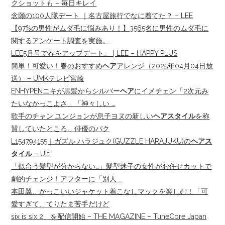
クショットも – 毎日キレイ
念願の100人隊デート ｜名古屋旅行でなに着てた？ – LEE
【97%の男性がムダ毛に悩みあり！】3565名に男性のムダ毛に
関するアンケート調査を実施。
LEE5月号で春をアップデート。 | LEE – HAPPY PLUS
簡単！可愛い！春のおすすめ
ヘア
アレンジ（2025年04月04日放
送） – UMKテレビ宮崎
ENHYPENニキが黒髪からシルバー
ヘア
にイメチェン「2次元み
たいなかっこよさ」「神々しい …
歌手のチャン·ユンジョンが息子ヨヌの新しい
ヘアスタイル
を称
賛していたところ、俳優のパク
L154794155｜ガズル ハラジュク(GUZZLE HARAJUKU)の
ヘアス
タイル
– Ulti
「似合う髪型が分からない…」髪型迷子の女性がお任せカットで
劇的チェンジ！アフターに「別人 …
本田翼、かっこいいジャケット着こなしマックを楽しむ！「可
愛すぎて、てりたま苦手だけど
six is six 2」を配信開始 – THE MAGAZINE – TuneCore Japan