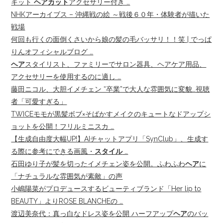
キット
ヘアカット
アクセサリー付き …
NHKアーカイブス – 沖縄戦の絵 ～戦後６０年・体験者が描いた
戦場
何回も行くの面倒くさいから娘の髪の毛バッサリ！！笑 | でっぱ
りんオフィシャルブログ …
ヘア
スタイリスト、ファミリーでサロン器具、ヘアケア用品、
アクセサリーを使用するのに適し …
藤田ニコル、大胆イメチェン “卒業”で大人な雰囲気に変貌…視聴
者「可愛すぎる︎」
TWICEモモが黒髪ボブ×そばかすメイクのキュートなドアップシ
ョットを公開！フリルミニスカ …
【生成自由度大幅UP!】AIチャットアプリ「SynClub」、生成す
る際に参考にできる画風・
スタイル
…
石田ゆり子が髪を切ったイメチェン姿を公開。ふわふわ
ヘア
に
「ナチュラルな雰囲気が素敵」の声
小嶋陽菜がプロデュースするビューティブランド「Her lip to
BEAUTY」よりROSE BLANCHEの …
渡辺美奈代：真っ白なドレス姿を公開 ハーフアップ
ヘア
のバッ