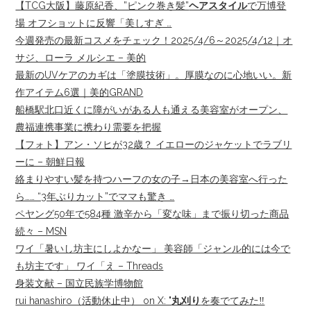
【TCG大阪】藤原紀香、”ピンク巻き髪”
ヘアスタイル
で万博登
場 オフショットに反響「美しすぎ …
今週発売の最新コスメをチェック！2025/4/6～2025/4/12｜オ
サジ、ローラ メルシエ – 美的
最新のUVケアのカギは「塗膜技術」。厚膜なのに心地いい。新
作アイテム6選｜美的GRAND
船橋駅北口近くに障がいがある人も通える美容室がオープン、
農福連携事業に携わり需要を把握
【フォト】アン・ソヒが32歳？ イエローのジャケットでラブリ
ーに – 朝鮮日報
絡まりやすい髪を持つハーフの女の子→日本の美容室へ行った
ら…… “3年ぶりカット”でママも驚き …
ペヤング50年で584種 激辛から「変な味」まで振り切った商品
続々 – MSN
ワイ「暑いし坊主にしよかなー」 美容師「ジャンル的には今で
も坊主です」 ワイ「え – Threads
身装文献 – 国立民族学博物館
rui hanashiro（活動休止中） on X: "
丸刈り
を奏でてみた‼️