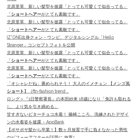
北原里英、新しい髪型を披露「とっても可愛くて似合ってる」
「
ショートヘアー
がとても素敵です」
北原里英、新しい髪型を披露「とっても可愛くて似合ってる」
「
ショートヘアー
がとても素敵です」
IZ*ONE出身クォン・ウンビ、デジタルシングル「Hello
Stranger」コンセプトフォトを公開
北原里英、新しい髪型を披露「とっても可愛くて似合ってる」
「
ショートヘアー
がとても素敵です」
北原里英、新しい髪型を披露「とっても可愛くて似合ってる」
「
ショートヘアー
がとても素敵です」
「オシャレだね」褒められそう！ 大人のイメチェン 【メンズ風
ショート
】（ftn-fashion trend …
ロング＞『1日警察署長』の本田紗来 18歳になり「免許も取れる
し、より気を引き締める」
甘すぎないビターチョコ水着！ 篠崎こころ、洗練されたデザイ
ンの水着姿を披露 – AppBank
【ボサボサ髪から卒業！】数ヶ月放置で手に負えなかった男性
のビフォーアフターが話題に 放置し …