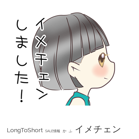
イメチェン
LongToShort
か
SALE情報
ふ