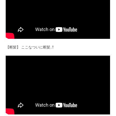
【断髪】 ここなついに断髪…!!