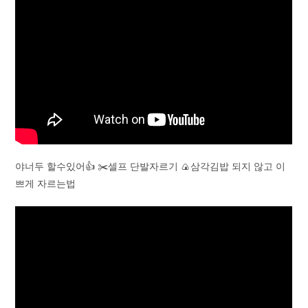
야너두 할수있어👍 ✂️셀프 단발자르기 🍙삼각김밥 되지 않고 이
쁘게 자르는법