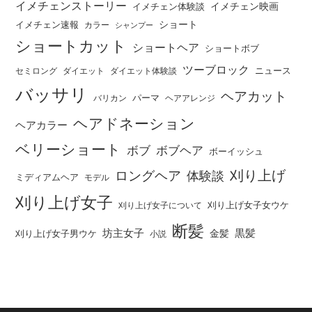
イメチェンストーリー
イメチェン映画
イメチェン体験談
ショート
イメチェン速報
カラー
シャンプー
ショートカット
ショートヘア
ショートボブ
ツーブロック
ニュース
セミロング
ダイエット
ダイエット体験談
バッサリ
ヘアカット
パーマ
バリカン
ヘアアレンジ
ヘアドネーション
ヘアカラー
ベリーショート
ボブ
ボブヘア
ボーイッシュ
刈り上げ
ロングヘア
体験談
ミディアムヘア
モデル
刈り上げ女子
刈り上げ女子女ウケ
刈り上げ女子について
断髪
坊主女子
黒髪
金髪
刈り上げ女子男ウケ
小説