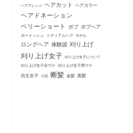
ヘアカット
ヘアカラー
ヘアアレンジ
ヘアドネーション
ベリーショート
ボブ
ボブヘア
ボーイッシュ
ミディアムヘア
モデル
刈り上げ
ロングヘア
体験談
刈り上げ女子
刈り上げ女子について
刈り上げ女子女ウケ
刈り上げ女子男ウケ
断髪
坊主女子
黒髪
金髪
小説