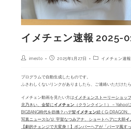
イメチェン速報 2025-01
imesto
2025年1月27日
イメチェン速報
プログラムで自動生成したものです。
ふさわしくないリンクがありましたら、ご連絡いただけた
イメチェン動画を見たい方は
イメチェンストーリーショッ
北乃きい、金髪に
イメチェン
（クランクイン！） – Yahoo
BIGBANG時代を彷彿？ハデ髪
イメチェン
続くG-DRAGO
写真ニュース(1/1): 宇賀なつみアナ、ショートヘアに大胆
イ
【劇的チェンジで大変身！】ボンバーヘアが「パーマ風すっき