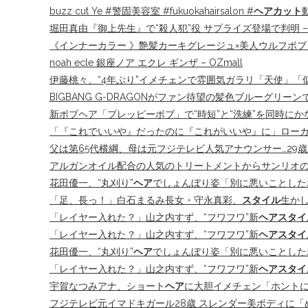
buzz cut Ye #警固美容室 #fukuokahairsalon #
ヘアカット
堀田真由『御上先生』で“殺人犯”役 サプライズ登場で判明 – 
《インナーカラー 》艶髪カーキグレージュ×美人ウルフボブ｜丸
noah ecle 銀座ノア エクレ ギンザ – OZmall
伊藤桃々、“4年ぶり”イメチェンで雰囲気ガラリ「天使」「
BIGBANG G-DRAGONがファン待望の髪色ブルーグリー
新ボブヘア「プレッピーボブ」で“時短”と“洗練”を同時にかなえ
「『これでいいや』だったのに『これがいいや』に」ローカ
父は第65代横綱、母は元フジテレビ人気アナウンサー…29
アルガンオイル配合の人気のトリートメントからサンリオの
花田優一、“丸刈り”
ヘア
でしょんぼり姿「別に悪いことした
「足、長っ！」白石まるみ長女・守永真彩、
スタイル
生かし
「レイヤー入れた？」山之内すず、“フワフワ”新
ヘアスタイ
「レイヤー入れた？」山之内すず、“フワフワ”新
ヘアスタイ
花田優一、“丸刈り”
ヘア
でしょんぼり姿「別に悪いことしたわけ
「レイヤー入れた？」山之内すず、“フワフワ”新
ヘアスタイ
宇賀なつみアナ、ショート
ヘア
に大胆イメチェン「ホント
フジテレビ元イマドキガール28歳 スレンダー美ボディに