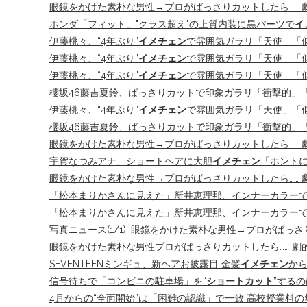
眼鏡をかけた素朴な男性→プロがばっさりカットしたら…… 
ホンダ「フィット」"クラス超え"の上質内装に黒パーツで
イ
伊藤桃々、“4年ぶり”
イメチェン
で雰囲気ガラリ「天使」「似合い
伊藤桃々、“4年ぶり”
イメチェン
で雰囲気ガラリ「天使」「
伊藤桃々、“4年ぶり”
イメチェン
で雰囲気ガラリ「天使」「似
櫻坂46藤吉夏鈴、ばっさりカットで印象ガラリ「衝撃的」「
伊藤桃々、“4年ぶり”
イメチェン
で雰囲気ガラリ「天使」「
櫻坂46藤吉夏鈴、ばっさりカットで印象ガラリ「衝撃的」「思
眼鏡をかけた素朴な男性→プロがばっさりカットしたら…… 
宇賀なつみアナ、ショートヘアに大胆
イメチェン
「ホントに
眼鏡をかけた素朴な男性→プロがばっさりカットしたら…… 
「松本まりかさんに見えた」新井恵理那、インナーカラーで激
「松本まりかさんに見えた」新井恵理那、インナーカラーで激
写真ニュース(1/1): 眼鏡をかけた素朴な男性→プロがばっさ
眼鏡をかけた素朴な男性プロがばっさりカットしたら…… 劇
SEVENTEENミンギュ、新ヘアお披露目 金髪
イメチェン
から
信号待ちで「コンビニの駐車場」を“
ショートカット
”する
4月からの“全面開始”は「困難の認識」で一致 高校授業料の