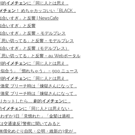
劇的
イメチェン
に「同じ人とは思え …
メチェン
！ めちゃカッコいい「BLACK …
すぎ」と反響 | NewsCafe
似合いすぎ」と反響
合いすぎ」と反響 – モデルプレス
思い切ってる」と反響 – モデルプレス
似合いすぎ」と反響（モデルプレス）
い切ってる」と反響 – au Webポータル
劇的
イメチェン
に「同じ人とは思え …
似合う」「惚れちゃう」 – goo ニュース
劇的
イメチェン
に「同じ人とは思え …
変 ブリーチ時は「煉獄さんになって …
変 ブリーチ時は「煉獄さんになって …
りカットしたら…… 劇的
イメチェン
に …
的
イメチェン
に「同じ人とは思えない …
わずか3日「見惚れた」「金髪は過程 …
のは交通違反?警察に聞いてみると
無償化めぐり自民・公明・維新の3党が …