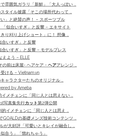
で雰囲気ガラリ「新鮮」「大人っぽい …
スタイル披露「そこの場所代わって …
い」と絶賛の声！ – スポーツブル
「似合いすぎ」と反響 – エキサイト
きり刈り上げショート」に！ 想像 …
似合いすぎ」と反響
合いすぎ」と反響 – モデルプレス
よう – ELLE
の前は床屋- ヘアケア・
ヘア
アレンジ …
– Vietnam.vn
キャラクターたちのオリジナル …
d by Ameba
劇的イメチェンに「同じ人とは思えない …
st写真集先行
カット
第2弾公開
 劇的イメチェンに「同じ人とは思え …
でGOALDの基礎メンズ技術コンテンツ …
ルが大好評「可愛いとキレイが融合し …
に似合う」「惚れちゃう」