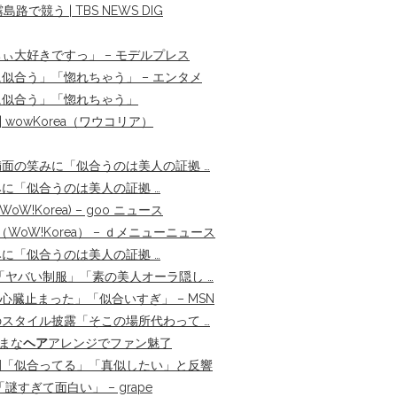
競う | TBS NEWS DIG
大好きですっ」 – モデルプレス
似合う」「惚れちゃう」 – エンタメ
に似合う」「惚れちゃう」
 wowKorea（ワウコリア）
面の笑みに「似合うのは美人の証拠 …
に「似合うのは美人の証拠 …
!Korea) – goo ニュース
oW!Korea） – ｄメニューニュース
に「似合うのは美人の証拠 …
ヤバい制服」「素の美人オーラ隠し …
心臓止まった」「似合いすぎ」 – MSN
スタイル披露「そこの場所代わって …
ざまな
ヘア
アレンジでファン魅了
開「似合ってる」「真似したい」と反響
ぎて面白い」 – grape