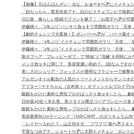
【画像】元ばんばんざい・るな、
ショートヘア
にイメチェン
「顔ちっちゃ」鷲見玲奈アナ、白のビスチェワンピで抜群の
川口葵、春らしい投稿でファンを魅了！「お団子
ヘア
が可愛
伊藤桃々、“4年ぶり”バッサリ
カット
で雰囲気ガラリ「天使」
【劇的チェンジで大変身！】ボンバー
ヘア
が「パーマ風すっ
伊藤桃々、“4年ぶり”イメチェンで雰囲気ガラリ「天使」「
伊藤桃々、“4年ぶり”イメチェンで雰囲気ガラリ「天使」「似
新ボブヘア「プレッピーボブ」で“時短”と“洗練”を同時にかなえ
メンズ
カット
に関して、美容室通い初めて、1回なんですがそ
美しさのジュリア・フォックスが透明なブラジャーで衝撃を受ける 
アルガンオイル配合の人気のトリートメントからサンリオの
アフター | ナナちゃん（古村奈々）オフィシャルブログ Powere
眼鏡をかけた素朴な男性プロがばっさり
カット
したら…… 
日向坂46佐々木久美、美スタイル際立つベアワンピース姿 1
眼鏡をかけた素朴な男性→プロがばっさり
カット
したら……
美容業界向けeラーニング「HAIRCAMP」のカリキュラム内
「レイヤー入れた？」山之内すず、“フワフワ”新
ヘア
スタイ
宇賀なつみアナ、ショート
ヘア
に大胆イメチェン「ホント