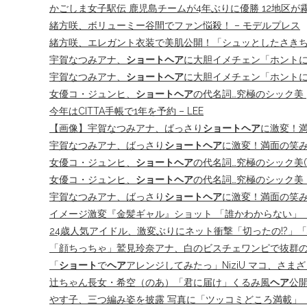
かごしま女子駅伝 鹿児島チームが4年ぶりに優勝 12地区が霧島路で
緒方咲、ボリューミー谷間でファン悩殺！ – モデルプレス
緒方咲、エレガント衣装で美肌公開！「シュッとしたさきちぃ
宇賀なつみアナ、
ショートヘア
に大胆イメチェン「ホントに
宇賀なつみアナ、
ショートヘア
に大胆イメチェン「ホント
女優コ・ジュンヒ、
ショートヘア
の代名詞…究極のシック美 |
今年はCITTA手帳で1年を予約 – LEE
【画像】宇賀なつみアナ、ばっさり
ショートヘア
に激変！満
宇賀なつみアナ、ばっさり
ショートヘア
に激変！満面の笑み
女優コ・ジュンヒ、
ショートヘア
の代名詞…究極のシック美(WoW
女優コ・ジュンヒ、
ショートヘア
の代名詞…究極のシック美（W
宇賀なつみアナ、ばっさり
ショートヘア
に激変！満面の笑み
イメージ激変『金髪ギャル』ショット 「誰かわからない」「
24歳人気アイドル、激変ぶりにネット衝撃「切ったの!?」「
「顔ちっちゃ」鷲見玲奈アナ、白のビスチェワンピで抜群の
「
ショート
で
ヘア
アレンジしてみたっ」NiziU マコ、さま
辻ちゃん長女・希空（のあ）「君に届け」くるみ風
ヘア
公
やす子、三つ編み姿を披露 写真に「ツッコミどころ満載」「謎す