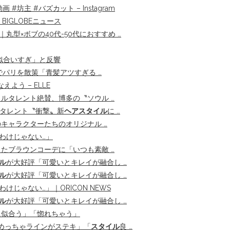
動画 #坊主 #バズカット – Instagram
BIGLOBEニュース
型×ボブの40代-50代におすすめ …
似合いすぎ」と反響
ンでパリを散策「青髪アツすぎる …
よう – ELLE
ルタレント絶賛、博多の〝ソウル …
歳タレント〝衝撃〟新
ヘアスタイル
に …
キャラクターたちのオリジナル …
わけじゃない…」
たブラウンコーデに「いつも素敵 …
ル
が大好評「可愛いとキレイが融合し …
ル
が大好評「可愛いとキレイが融合し …
じゃない…」｜ORICON NEWS
ル
が大好評「可愛いとキレイが融合し …
に似合う」「惚れちゃう」
「めっちゃラインがステキ」「
スタイル
良 …