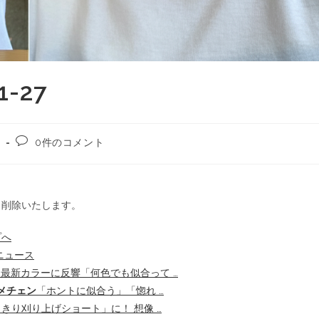
-27
0件のコメント
ら削除いたします。
プへ
!ニュース
N、最新カラーに反響「何色でも似合って …
メチェン
「ホントに似合う」「惚れ …
り刈り上げショート」に！ 想像 …