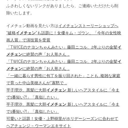
ふさわしくないリンクがありましたら、ご連絡いただけたら削
除いたします。
イメチェン動画を見たい方は
イメチェンストーリーショップへ
“破格
イメチェン
”も話題に！女優キム・ゴウン、「今年の女性映
画人賞」で演技賞を受賞
「TWICEのナヨンちゃんみたい」藤田ニコル、2年ぶりの金髪
イ
メチェン
に絶賛の声「お人形さん …
「TWICEのナヨンちゃんみたい」藤田ニコル、2年ぶりの金髪
イ
メチェン
に絶賛の声「お人形さん …
「一緒に暮らす男性に包丁を振り回された」ことも…複雑な家庭
で育った中山美穂さんが“寡黙で …
平子理沙、黒髪に大胆
イメチェン
新しいヘアスタイルに「今ま
で1番短い?!」「真似したい」
平子理沙、黒髪に大胆
イメチェン
新しいヘアスタイルに「今ま
で1番短い?!」「真似したい」
可愛いと話題！女優・上野樹里がホリデーシーズンに合わせて
ヘアチェンジ – ウーマンエキサイト