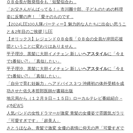
ＯＢ会長が散発指令も「短髪似合わ …
「お父さんがんばってる！」市川團十郎、子どものための料理
姿に反響の声！ 「愛そのものです …
【2024LEE100人隊パーティー】魅力的な人たちに出会い思うこ
と＆2年目のご挨拶 | LEE
【オリックス】レジェンドＯＢ会長「ＯＢ会の全員が岸田応援
団ということに変わりはありません …
平子理沙、黒髪に大胆イメチェン 新しい
ヘアスタイル
に「今ま
で1番短い?!」「真似したい」
平子理沙、黒髪に大胆イメチェン 新しい
ヘアスタイル
に「今ま
で1番短い?!」「真似したい」
「自分で育む妊娠力」へアドバイス３つ 沖縄初の体外受精を成
功させた佐久本哲郎医師が書籍出版
地元局から（１２月９日～１５日）ローカルテレビ番組紹介 –
47NEWS
人気バンドの女性ドラマーが激変 青髪の女優姿で雰囲気ガラリ
「可愛すぎです」「超美人」
さとうほなみ、青髪で激変 女優の表情に仰天の声「可愛すぎで