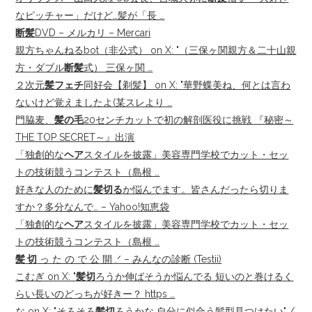
なピッチャー」だけど…髪が「長 …
断髪
DVD – メルカリ – Mercari
親方ちゃんねるbot（非公式） on X: "（三保ヶ関親方＆二十山親
方・ダブル
断髪
式） 三保ヶ関 …
２次元
髪フェチ
同好会【剃髪】 on X: "華野蝶美ね、何とは言わ
ないけど覚えましたよ(某スレより …
門脇麦、
髪の毛
20センチカットで初の解剖医役に挑戦 『秘密～
THE TOP SECRET～』出演
「独創的な
ヘア
スタイルを披露」美容専門学校でカット・セッ
トの技術競うコンテスト（島根 …
好きな人のために
髪切る
か悩んでます。皆さんだったら切りま
すか？多分なんで… – Yahoo!知恵袋
「独創的な
ヘア
スタイルを披露」美容専門学校でカット・セッ
トの技術競うコンテスト（島根 …
髪 切
っ た の で 公 開 .ᐟ – みんなの診断 (Testii)
こむぎ on X: "
髪切
ろうか伸ばそうか悩んでる 短いのと巻けるく
らい長いのどっちが好きー？ https …
な on X: "そろそろ
髪切
ろうかな 自分に似合う髪型見つけたい" /