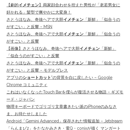
【劇的
イメチェン
】両家顔合わせを控えた男性が「老若男女に
好かれる」髪型で爽やかに大変身！
さとうほなみ、奇抜ヘアで大胆
イメチェン
「新鮮」「似合うの
がすごい」と反響 – MSN
さとうほなみ、奇抜ヘアで大胆
イメチェン
「新鮮」「似合うの
がすごい」と反響
【画像】さとうほなみ、奇抜ヘアで大胆
イメチェン
「新鮮」
「似合うのがすごい」と反響
さとうほなみ、奇抜ヘアで大胆
イメチェン
「新鮮」「似合うの
がすごい」と反響 – モデルプレス
アプリの
ショートカット
”の背景を白に戻したい – Google
Chrome コミュニティ
これはいなくなったTouch Barを僕らが復活させる物語 – ギズモ
ード・ジャパン
物理キーボードでゴリゴリ文章書きたい派のiPhoneのみなさ
ま、お待たせしました
Android「Gemini Advanced」保存された情報追加 – Jetstream
「らんま1/2」をたなかみさき・電Q・conixが描く マンガート