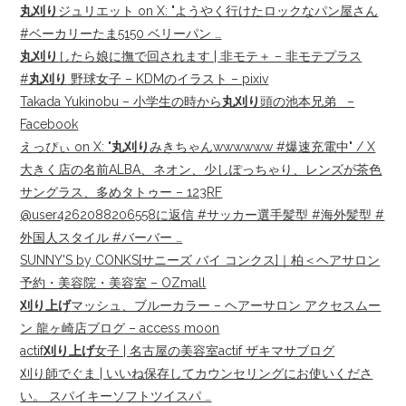
丸刈り
ジュリエット on X: "ようやく行けたロックなパン屋さん
#ベーカリーたま5150 ベリーパン …
丸刈り
したら娘に撫で回されます | 非モテ＋ – 非モテプラス
#
丸刈り
野球女子 – KDMのイラスト – pixiv
Takada Yukinobu – 小学生の時から
丸刈り
頭の池本兄弟 ‍ ‍ –
Facebook
えっぴぃ on X: "
丸刈り
みきちゃんwwwwww #爆速充電中" / X
大きく店の名前ALBA、ネオン、少しぽっちゃり、レンズが茶色
サングラス、多めタトゥー – 123RF
@user4262088206558に返信 #サッカー選手髪型 #海外髪型 #
外国人スタイル #バーバー …
SUNNY'S by CONKS[サニーズ バイ コンクス]｜柏＜ヘアサロン
予約・美容院・美容室 – OZmall
刈り上げ
マッシュ、ブルーカラー – ヘアーサロン アクセスムー
ン 龍ヶ崎店ブログ – access moon
actif
刈り上げ
女子 | 名古屋の美容室actif ザキマサブログ
刈り師でぐま | いいね保存してカウンセリングにお使いくださ
い。 スパイキーソフトツイスパ …