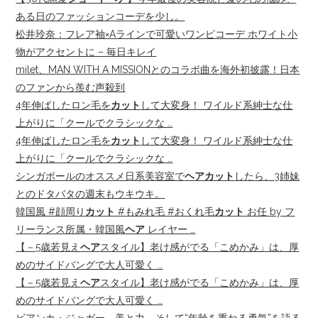
ある日のファッションコーデを少し。
松井玲奈：フレア袖×Aラインで可愛いワンピコーデ ホワイト小
物がアクセントに – 毎日キレイ
milet、MAN WITH A MISSIONとのコラボ曲を海外初披露！日本
のファンから羨む声殺到
4年伸ばしたロン毛を
カット
して大変身！ ワイルド系紳士な仕
上がりに「クールでクラシックな …
4年伸ばしたロン毛を
カット
して大変身！ ワイルド系紳士な仕
上がりに「クールでクラシックな …
シンガポールのオススメ日系美容室で
ヘアカット
したら、3姉妹
とのドタバタの週末もウキウキ。
韓国風 #顔周り
カット
#もみれ毛 #おくれ毛
カット
お任 by フ
リーランス所属・韓国風
ヘア
レイヤー …
【－5歳若見え
ヘア
スタイル】老け感がでる「こめかみ」は、厚
めのサイドバングで大人可愛く …
【－5歳若見え
ヘア
スタイル】老け感がでる「こめかみ」は、厚
めのサイドバングで大人可愛く …