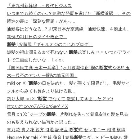
「東九州新幹線 … – 現代ビジネス
いつまでも続くのか…？急激な発展を遂げた「新横浜駅」、その
躍進の裏に「深刻な問題」があっ …
通勤客はどうなる…？JR東日本が京葉線「通勤快速」を廃止も、
異例の9月1日のダイヤ改正で …
断髪
| 安藤翼「ギャルオジのこじれブログ」
短髪の福山潤見るまで死ねない
断髪
式楽しみ •• •• いつかアライ
トで二画面したいな – TikTok
【国民民主党 玉木一兵卒】3ヶ月役職停止!!禊の
断髪
式やる!? 玉
木一兵卒のアンサー!!禊の地元四国 …
miki on X: "
断髪
の日を決めた。 髪が重くて限界だし、毛髪サイ
クルからみても長さより抜ける数 …
釣り太郎 on X: "
断髪
でなくて 散髪してきました (^o^)
https://t.co/0ZAEGoASeo" / X
雪月 on X: "ジープの
断髪
、片割れを失って錯乱&似た髪を見る
のも耐えられない描写かと思った …
貴乃花 貴ノ花 親方 引退 記念品
断髪
式 セレモニー 相撲 横綱
Hasune Kanzaki / 神﨑 蓮音 | 結局
断髪
ニダ。✂︎ ビール嗜み 愛