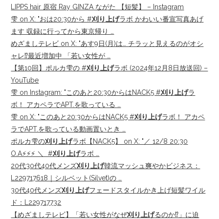
LIPPS hair 原宿 Ray GINZA ながた 【短髪】 – Instagram
雫 on X: "おは20:30から #
刈り上げ
ラボ かわいい番宣写真あげ
ます 収録に行ってから東京帰り …
めざましテレビ on X: "あす9日(月)は… チラッと見えるのがオシ
ャレ⁉️最近増加中 「若い女性が …
【第10回】ポルカ雫の #
刈り上げ
ラボ (2024年12月8日放送回) –
YouTube
雫 on Instagram: "このあと20:30からはNACK5 #
刈り上げ
ラ
ボ！ アカペラでAPT.を歌っている …
雫 on X: "このあと20:30からはNACK5 #
刈り上げ
ラボ！ アカペ
ラでAPT.を歌っている動画置いとき …
ポルカ雫の
刈り上げ
ラボ【NACK5】 on X: "／ 12/8 20:30
O.A⚡️⚡️⚡️ ＼ ‍ #
刈り上げ
ラボ …
20代30代40代メンズ
刈り上げ
韓流マッシュ爽やかビジネス：
L229717618｜シルベット(Silvet)の …
30代40代メンズ
刈り上げ
フェードスタイルかき上げ短髪ワイル
ド：L229717732
【めざましテレビ】「若い女性がなぜ
刈り上げ
るのか⁉」に迫