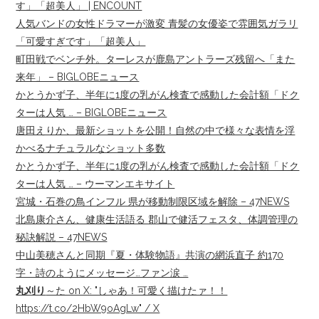
す」「超美人」 | ENCOUNT
人気バンドの女性ドラマーが激変 青髪の女優姿で雰囲気ガラリ
「可愛すぎです」「超美人」
町田戦でベンチ外。ターレスが鹿島アントラーズ残留へ「また
来年」 – BIGLOBEニュース
かとうかず子、半年に1度の乳がん検査で感動した会計額「ドク
ターは人気 … – BIGLOBEニュース
唐田えりか、最新ショットを公開！自然の中で様々な表情を浮
かべるナチュラルなショット多数
かとうかず子、半年に1度の乳がん検査で感動した会計額「ドク
ターは人気 … – ウーマンエキサイト
宮城・石巻の鳥インフル 県が移動制限区域を解除 – 47NEWS
北島康介さん、健康生活語る 郡山で健活フェスタ、体調管理の
秘訣解説 – 47NEWS
中山美穂さんと同期『夏・体験物語』共演の網浜直子 約170
字・詩のようにメッセージ…ファン涙 …
丸刈り
～た on X: "しゃあ！可愛く描けたァ！！
https://t.co/2HbW9oAgLw" / X