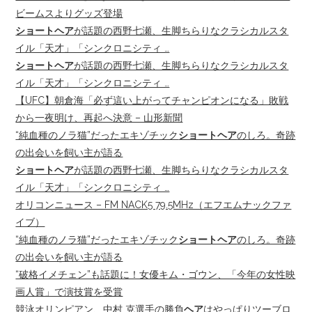
ビームスよりグッズ登場
ショートヘア
が話題の西野七瀬、生脚ちらりなクラシカルスタ
イル「天才」「シンクロニシティ …
ショートヘア
が話題の西野七瀬、生脚ちらりなクラシカルスタ
イル「天才」「シンクロニシティ …
【UFC】朝倉海「必ず這い上がってチャンピオンになる」敗戦
から一夜明け、再起へ決意 – 山形新聞
“純血種のノラ猫”だったエキゾチック
ショートヘア
のしろ。奇跡
の出会いを飼い主が語る
ショートヘア
が話題の西野七瀬、生脚ちらりなクラシカルスタ
イル「天才」「シンクロニシティ …
オリコンニュース – FM NACK5 79.5MHz（エフエムナックファ
イブ）
“純血種のノラ猫”だったエキゾチック
ショートヘア
のしろ。奇跡
の出会いを飼い主が語る
“破格イメチェン”も話題に！女優キム・ゴウン、「今年の女性映
画人賞」で演技賞を受賞
競泳オリンピアン、中村 克選手の勝負
ヘア
はやっぱりツーブロ