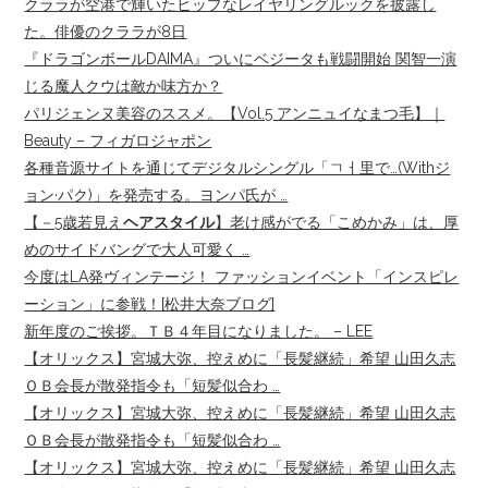
クララが空港で輝いたヒップなレイヤリングルックを披露し
た。俳優のクララが8日
『ドラゴンボールDAIMA』ついにベジータも戦闘開始 関智一演
じる魔人クウは敵か味方か？
パリジェンヌ美容のススメ。【Vol.5 アンニュイなまつ毛】｜
Beauty – フィガロジャポン
各種音源サイトを通じてデジタルシングル「ㄱㅓ里で…(Withジ
ョン·パク)」を発売する。ヨンパ氏が …
【－5歳若見え
ヘアスタイル
】老け感がでる「こめかみ」は、厚
めのサイドバングで大人可愛く …
今度はLA発ヴィンテージ！ ファッションイベント「インスピレ
ーション」に参戦！[松井大奈ブログ]
新年度のご挨拶。ＴＢ４年目になりました。 – LEE
【オリックス】宮城大弥、控えめに「長髪継続」希望 山田久志
ＯＢ会長が散発指令も「短髪似合わ …
【オリックス】宮城大弥、控えめに「長髪継続」希望 山田久志
ＯＢ会長が散発指令も「短髪似合わ …
【オリックス】宮城大弥、控えめに「長髪継続」希望 山田久志