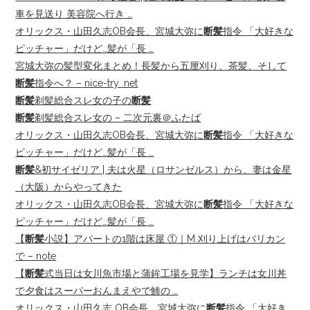
車を見送り 美容院へ行き …
オリックス・山田久志OB会長、宮城大弥に
断髪
指令 「大好きな
ピッチャー」だけど…髪が「長 …
宮城大弥の髪型変化まとめ！長髪から五厘刈り、茶髪、そして
断髪
指令へ？ – nice-try .net
断髪
剃髪総合スレ女の子の
断髪
断髪
剃髪総合スレ女の – 二次元裏＠ふたば
オリックス・山田久志OB会長、宮城大弥に
断髪
指令 「大好きな
ピッチャー」だけど…髪が「長 …
断髪
&初サイゼリア | 夫は火星（ロサンゼルス）から、妻は金星
（大阪）からやってきた
オリックス・山田久志OB会長、宮城大弥に
断髪
指令 「大好きな
ピッチャー」だけど…髪が「長 …
【
断髪
小説】アパートの1階は床屋 ①｜M 刈り上げはバリカン
で – note
【
断髪
式当日は女川魚市場と蒲鉾工場を見学】ランチは女川丼
で夕食はスーパーおんまえやで鯵の …
オリックス・山田久志 OB会長、宮城大弥に
断髪
指令 「大好き