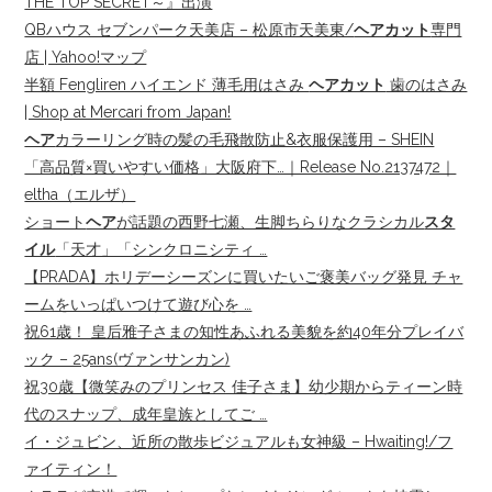
THE TOP SECRET～』出演
QBハウス セブンパーク天美店 – 松原市天美東/
ヘアカット
専門
店 | Yahoo!マップ
半額 Fengliren ハイエンド 薄毛用はさみ
ヘアカット
歯のはさみ
| Shop at Mercari from Japan!
ヘア
カラーリング時の髪の毛飛散防止&衣服保護用 – SHEIN
「高品質×買いやすい価格」大阪府下…｜Release No.2137472｜
eltha（エルザ）
ショート
ヘア
が話題の西野七瀬、生脚ちらりなクラシカル
スタ
イル
「天才」「シンクロニシティ …
【PRADA】ホリデーシーズンに買いたいご褒美バッグ発見 チャ
ームをいっぱいつけて遊び心を …
祝61歳！ 皇后雅子さまの知性あふれる美貌を約40年分プレイバ
ック – 25ans(ヴァンサンカン)
祝30歳【微笑みのプリンセス 佳子さま】幼少期からティーン時
代のスナップ、成年皇族としてご …
イ・ジュビン、近所の散歩ビジュアルも女神級 – Hwaiting!/フ
ァイティン！