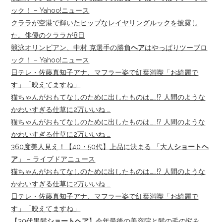
ック！ – Yahoo!ニュース
クララが空港で輝いたヒップなレイヤリングルックを披露し
た。俳優のクララが8日
競泳オリンピアン、中村 克選手の勝負
ヘア
はやっぱりツーブロ
ック！ – Yahoo!ニュース
日テレ・佐藤真知子アナ、マフラー姿で紅葉満喫「お綺麗で
す」「映えてますね」
猫ちゃんがおもてなしのために出したものは……!? 人間のような
かわいすぎる仕草に2万いいね …
猫ちゃんがおもてなしのために出したものは……!? 人間のような
かわいすぎる仕草に2万いいね …
360度美人見え！【40・50代】上品に決まる 「大人
ショートヘ
ア
」 – ライブドアニュース
猫ちゃんがおもてなしのために出したものは……!? 人間のような
かわいすぎる仕草に2万いいね …
日テレ・佐藤真知子アナ、マフラー姿で紅葉満喫「お綺麗で
す」「映えてますね」
【30代黒髪
ショートヘア
】今年最後の美容院と髪の毛の悩み、