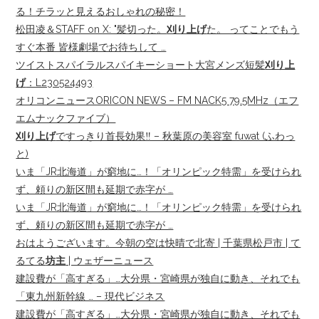
る！チラッと見えるおしゃれの秘密！
松田凌＆STAFF on X: "髪切った。
刈り上げ
た。 ってことでもう
すぐ本番 皆様劇場でお待ちして …
ツイストスパイラルスパイキーショート大宮メンズ短髪
刈り上
げ
：L230524493
オリコンニュースORICON NEWS – FM NACK5 79.5MHz（エフ
エムナックファイブ）
刈り上げ
ですっきり首長効果‼️ – 秋葉原の美容室 fuwat (ふわっ
と)
いま「JR北海道」が窮地に…！「オリンピック特需」を受けられ
ず、頼りの新区間も延期で赤字が …
いま「JR北海道」が窮地に…！「オリンピック特需」を受けられ
ず、頼りの新区間も延期で赤字が …
おはようございます。今朝の空は快晴で北寄 | 千葉県松戸市 | て
るてる
坊主
| ウェザーニュース
建設費が「高すぎる」…大分県・宮崎県が独自に動き、それでも
「東九州新幹線 … – 現代ビジネス
建設費が「高すぎる」…大分県・宮崎県が独自に動き、それでも