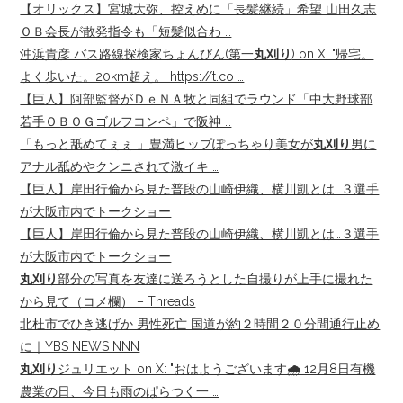
【オリックス】宮城大弥、控えめに「長髪継続」希望 山田久志
ＯＢ会長が散発指令も「短髪似合わ …
沖浜貴彦 バス路線探検家ちょんびん(第一
丸刈り
) on X: "帰宅。
よく歩いた。20km超え。 https://t.co …
【巨人】阿部監督がＤｅＮＡ牧と同組でラウンド「中大野球部
若手ＯＢＯＧゴルフコンペ」で阪神 …
「もっと舐めてぇぇ 」豊満ヒップぽっちゃり美女が
丸刈り
男に
アナル舐めやクンニされて激イキ …
【巨人】岸田行倫から見た普段の山崎伊織、横川凱とは…３選手
が大阪市内でトークショー
【巨人】岸田行倫から見た普段の山崎伊織、横川凱とは…３選手
が大阪市内でトークショー
丸刈り
部分の写真を友達に送ろうとした自撮りが上手に撮れた
から見て（コメ欄） – Threads
北杜市でひき逃げか 男性死亡 国道が約２時間２０分間通行止め
に｜YBS NEWS NNN
丸刈り
ジュリエット on X: "おはようございます🌧️ 12月8日有機
農業の日、今日も雨のぱらつく一 …