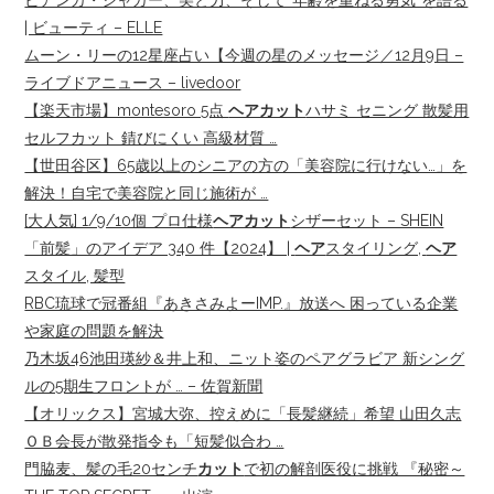
ビアンカ・ジャガー、美と力、そして“年齢を重ねる勇気”を語る
| ビューティ – ELLE
ムーン・リーの12星座占い【今週の星のメッセージ／12月9日 –
ライブドアニュース – livedoor
【楽天市場】montesoro 5点
ヘアカット
ハサミ セニング 散髪用
セルフカット 錆びにくい 高級材質 …
【世田谷区】65歳以上のシニアの方の「美容院に行けない…」を
解決！自宅で美容院と同じ施術が …
[大人気] 1/9/10個 プロ仕様
ヘアカット
シザーセット – SHEIN
「前髪」のアイデア 340 件【2024】 |
ヘア
スタイリング,
ヘア
スタイル, 髪型
RBC琉球で冠番組『あきさみよーIMP.』放送へ 困っている企業
や家庭の問題を解決
乃木坂46池田瑛紗＆井上和、ニット姿のペアグラビア 新シング
ルの5期生フロントが … – 佐賀新聞
【オリックス】宮城大弥、控えめに「長髪継続」希望 山田久志
ＯＢ会長が散発指令も「短髪似合わ …
門脇麦、髪の毛20センチ
カット
で初の解剖医役に挑戦 『秘密～