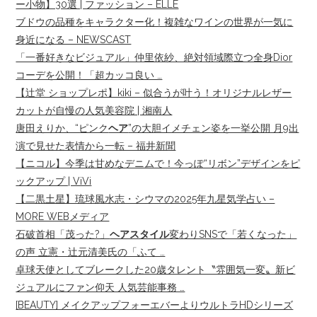
ー小物】30選 | ファッション – ELLE
ブドウの品種をキャラクター化！複雑なワインの世界が一気に
身近になる – NEWSCAST
「一番好きなビジュアル」仲里依紗、絶対領域際立つ全身Dior
コーデを公開！「超カッコ良い …
【辻堂 ショップレポ】kiki – 似合うが叶う！オリジナルレザー
カットが自慢の人気美容院 | 湘南人
唐田えりか、“ピンク
ヘア
”の大胆イメチェン姿を一挙公開 月9出
演で見せた表情から一転 – 福井新聞
【ニコル】今季は甘めなデニムで！今っぽ“リボン”デザインをピ
ックアップ | ViVi
【二黒土星】琉球風水志・シウマの2025年九星気学占い –
MORE WEBメディア
石破首相「茂った?」
ヘアスタイル
変わりSNSで「若くなった」
の声 立憲・辻元清美氏の「ふて …
卓球天使としてブレークした20歳タレント〝雰囲気一変〟新ビ
ジュアルにファン仰天 人気芸能事務 …
[BEAUTY] メイクアップフォーエバーよりウルトラHDシリーズ