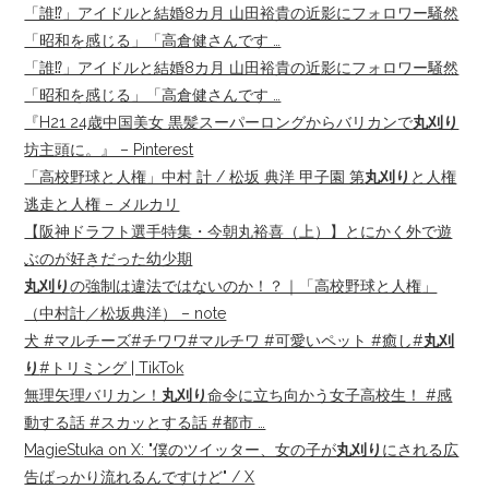
「誰⁉」アイドルと結婚8カ月 山田裕貴の近影にフォロワー騒然
「昭和を感じる」「高倉健さんです …
「誰⁉」アイドルと結婚8カ月 山田裕貴の近影にフォロワー騒然
「昭和を感じる」「高倉健さんです …
『H21 24歳中国美女 黒髪スーパーロングからバリカンで
丸刈り
坊主頭に。』 – Pinterest
「高校野球と人権」中村 計 / 松坂 典洋 甲子園 第
丸刈り
と人権
逃走と人権 – メルカリ
【阪神ドラフト選手特集・今朝丸裕喜（上）】とにかく外で遊
ぶのが好きだった幼少期
丸刈り
の強制は違法ではないのか！？｜「高校野球と人権」
（中村計／松坂典洋） – note
犬 #マルチーズ#チワワ#マルチワ #可愛いペット #癒し#
丸刈
り
#トリミング | TikTok
無理矢理バリカン！
丸刈り
命令に立ち向かう女子高校生！ #感
動する話 #スカッとする話 #都市 …
MagieStuka on X: "僕のツイッター、女の子が
丸刈り
にされる広
告ばっかり流れるんですけど" / X