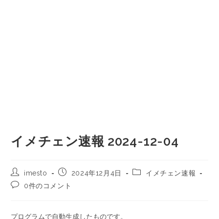
イメチェン速報 2024-12-04
imesto
2024年12月4日
イメチェン速報
0件のコメント
プログラムで自動生成したものです。