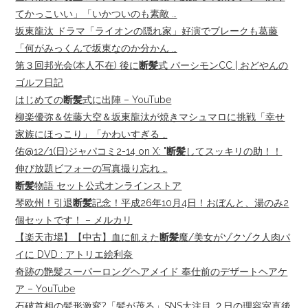
てかっこいい」「いかついのも素敵 …
坂東龍汰 ドラマ「ライオンの隠れ家」好演でブレークも葛藤
「何がみっくんで坂東なのか分かん …
第３回邦光会(本人不在) 後に
断髪
式 パーシモンCC | おどやんの
ゴルフ日記
はじめての
断髪
式に出陣 – YouTube
柳楽優弥＆佐藤大空＆坂東龍汰が焼きマシュマロに挑戦「幸せ
家族にほっこり」「かわいすぎる …
佑@12/1(日)ジャパコミ2-14 on X: "
断髪
してスッキリの助！！
伸び放題ビフォーの写真撮り忘れ …
断髪
物語 セット公式オンラインストア
琴欧州！引退
断髪
記念！平成26年10月4日！おぼんと、湯のみ2
個セットです！ – メルカリ
【楽天市場】【中古】血に飢えた
断髪
魔/美女がゾクゾク人肉パ
イに DVD : アトリエ絵利奈
奇跡の艶髪スーパーロングヘアメイド 奉仕前のデザートヘアケ
ア – YouTube
石破首相の髪形激変?「髪が茂る」SNS大注目 ２日の理容室直後