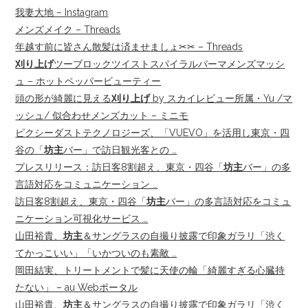
我妻大地 – Instagram
メンズメイク – Threads
年越す前に皆さん散髪は済ませましょ✂︎✂︎ – Threads
刈り上げ
ツーブロックツイストスパイラルパーマメンズマッシ
ュ – ホットペッパービューティー
頭の形が綺麗に見える
刈り上げ
by スカイレビュー所属・Yu /マ
ッシュ/ 似合わせメンズカット – ミニモ
ピクシーダストテクノロジーズ、「VUEVO」を活用し東京・四
谷の「
坊主
バー」で訪日観光客との …
プレスリリース：訪日客8割超え、東京・四谷「
坊主
バー」の多
言語対応をコミュニケーション …
訪日客8割超え、東京・四谷「
坊主
バー」の多言語対応をコミュ
ニケーション可視化サービス …
山田裕貴、
坊主
＆サングラスの自撮り披露で印象ガラリ「渋く
てかっこいい」「いかついのも素敵 …
岡田結実、トリートメントで髪に天使の輪「綺麗すぎる心臓持
たない」 – au Webポータル
山田裕貴、
坊主
＆サングラスの自撮り披露で印象ガラリ「渋く