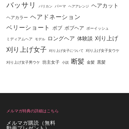
バッサリ
ヘアカット
パーマ
バリカン
ヘアアレンジ
ヘアドネーション
ヘアカラー
ベリーショート
ボブ
ボブヘア
ボーイッシュ
刈り上げ
ロングヘア
体験談
ミディアムヘア
モデル
刈り上げ女子
刈り上げ女子女ウケ
刈り上げ女子について
断髪
坊主女子
黒髪
金髪
刈り上げ女子男ウケ
小説
メルマガ特典の詳細はこちら
メルマガ購読（無料
動画プレゼント）