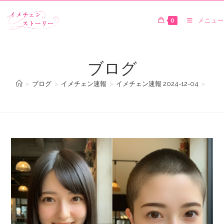
0
メニュー
ブログ
>
ブログ
>
イメチェン速報
>
イメチェン速報 2024-12-04
>