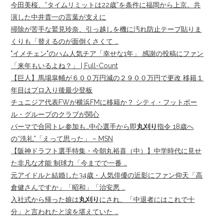
今田美桜、“タイムリミットは22歳”を条件に福岡から上京。共
演した中井貴一の言葉が支えに
掃除が苦手な鷲見玲奈、引っ越しを機に汚れ防止テープ貼りま
くりも「替えるのが面倒くさくて …
"イメチェン"のハム人気チア「幸せな1年」 感謝の投稿にファン
「来年もいるよね？」 | Full-Count
【巨人】馬場皐輔が６００万円減の２９００万円で更改 移籍１
年目はプロ入り後最少登板
チュニジア代表FWが横浜FMに移籍か？ シティ・フットボー
ル・グループのクラブが関心
パーマで合同トレ参加も…中心選手から即
丸刈り
指令 18歳へ
の“洗礼”「えって思った」 – MSN
【阪神ドラフト選手特集・今朝丸裕喜（中）】中学時代に見せ
た非凡な才能 制球力「今までで一番 …
元アイドルと結婚した34歳・人気俳優の近影にファン仰天「高
倉健さんですか」「昭和」「治安悪 …
入社式から帰った娘は
丸刈り
にされ、「中退者にはこれで十
分」と言われたと涙を堪えていた …