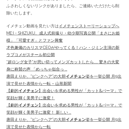
ふさわしくないリンクがありましたら、ご連絡いただけたら削
除いたします。
イメチェン動画を見たい方は
イメチェンストーリーショップへ
ME:I・SHIZUKU、成人式前撮り・幼少期写真公開「まさにお姫
様」「可愛すぎ」とファン興奮
才色兼備のカリスマCEOがやってくる！ハン・ジミン主演の新
ラブコメがスチール初公開
“超ロング女子”が思い切ってメンズカットしたら…… 驚きの大変
身に称賛の声 「めっちゃ似合っ …
唐田えりか、“ピンクヘア”の大胆
イメチェン
姿を一挙公開 月9出
演で見せた表情から一転 – 山形新聞
【劇的
イメチェン
】出会いを求める男性が「カット&パーマ」で
笑顔が輝く美男子に激変！
【劇的
イメチェン
】出会いを求める男性が「カット&パーマ」で
笑顔が輝く美男子に激変！ 新しい …
唐田えりか、“ピンクヘア”の大胆
イメチェン
姿を一挙公開 月9出
演で見せた表情から一転