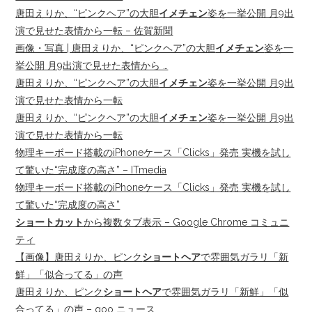
唐田えりか、“ピンクヘア”の大胆
イメチェン
姿を一挙公開 月9出
演で見せた表情から一転 – 佐賀新聞
画像・写真 | 唐田えりか、“ピンクヘア”の大胆
イメチェン
姿を一
挙公開 月9出演で見せた表情から …
唐田えりか、“ピンクヘア”の大胆
イメチェン
姿を一挙公開 月9出
演で見せた表情から一転
唐田えりか、“ピンクヘア”の大胆
イメチェン
姿を一挙公開 月9出
演で見せた表情から一転
物理キーボード搭載のiPhoneケース「Clicks」発売 実機を試し
て驚いた“完成度の高さ” – ITmedia
物理キーボード搭載のiPhoneケース「Clicks」発売 実機を試し
て驚いた“完成度の高さ”
ショートカット
から複数タブ表示 – Google Chrome コミュニ
ティ
【画像】唐田えりか、ピンク
ショートヘア
で雰囲気ガラリ「新
鮮」「似合ってる」の声
唐田えりか、ピンク
ショートヘア
で雰囲気ガラリ「新鮮」「似
合ってる」の声 – goo ニュース