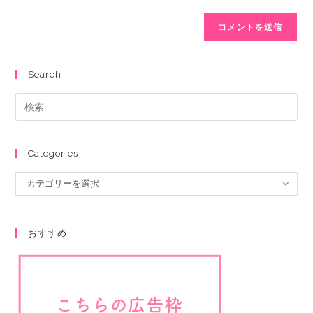
Search
Categories
カテゴリーを選択
おすすめ