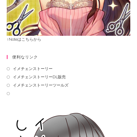
↑Noteはこちらから
便利なリンク
イメチェンストーリー
イメチェンストーリーDL販売
イメチェンストーリーツールズ