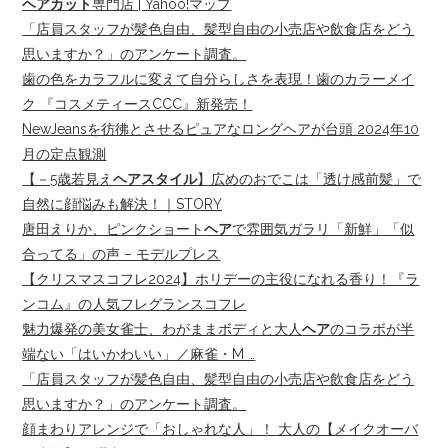
ヘアカット
専門店 | Yahoo!マップ
「店員スタッフが髪色自由、髪型自由の小売店や飲食店をどう
思いますか？」のアンケート調査。
歯の色をカラフルに変えて自分らしさを表現！歯のカラーメイ
ク 『コスメティースCCC』新発売！
NewJeansを彷彿とさせるピュアなロングヘアが台頭 2024年10
月の定点観測
【－5歳若見え
ヘアスタイル
】広めのおでこは「透け感前髪」で
自然に顔悩みも解決！｜STORY
唐田えりか、ピンクショート
ヘア
で雰囲気ガラリ「新鮮」「似
合ってる」の声 – モデルプレス
【クリスマスコフレ2024】ホリデーの主役になれる香り！『ラ
ンコム』の人気フレグランスコフレ
魅力爆発の美女雀士、わがままボディと大人
ヘア
のコラボが半
端ない「はいかわいい」／麻雀・M …
「店員スタッフが髪色自由、髪型自由の小売店や飲食店をどう
思いますか？」のアンケート調査。
顔まわりアレンジで「おしゃれな人」！ 大人の【メイクオーバ